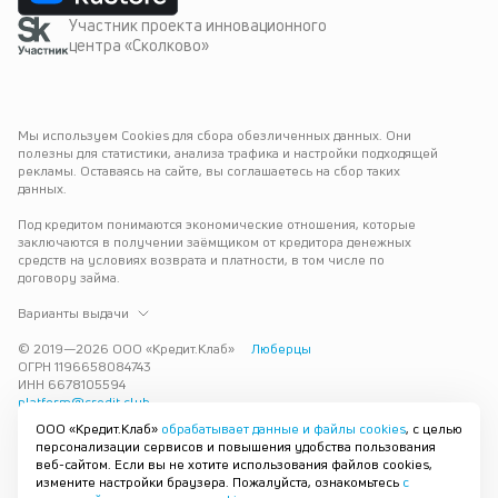
Участник проекта инновационного
центра «Сколково»
Мы используем Cookies для сбора обезличенных данных. Они 
полезны для статистики, анализа трафика и настройки подходящей 
рекламы. Оставаясь на сайте, вы соглашаетесь на сбор таких 
данных.
Под кредитом понимаются экономические отношения, которые 
заключаются в получении заёмщиком от кредитора денежных 
средств на условиях возврата и платности, в том числе по 
договору займа.
Варианты выдачи
© 2019—
2026
ООО «Кредит.Клаб»
Люберцы
ОГРН 1196658084743
ИНН 6678105594
platform@credit.club
ООО «Кредит.Клаб»
обрабатывает данные и файлы cookies
, с целью
Кредит под залог недвижимости в Люберцах до 15 млн рублей — 
персонализации сервисов и повышения удобства пользования
срочно и без лишних справок. Получите деньги под залог 
веб-сайтом. Если вы не хотите использования файлов cookies,
квартиры с плохой кредитной историей с одобрением за 30 минут. 
измените настройки браузера. Пожалуйста, ознакомьтесь
с
Рассмотрим заявку и предложим наиболее подходящие условия 