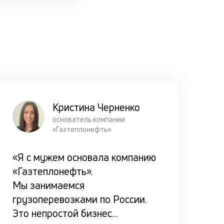
Подбер
выгодн
условия
комфор
ежемес
платеж
Кристина Черненко
основатель компании
У нас есть
«Газтеплонефть»
несколько
программ
«Я с мужем основала компанию
кредитов
«Газтеплонефть».
3 вида п
Мы занимаемся
— аннуит
грузоперевозками по России.
процентн
Это непростой бизнес
...
смешанный