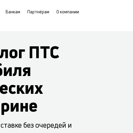
Банкам
Партнёрам
О компании
лог ПТС
биля
еских
арине
ставке без очередей и