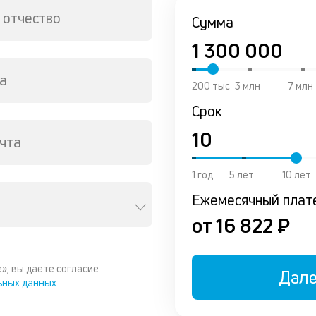
 отчество
Сумма
а
200 тыс
3 млн
7 млн
Срок
чта
1 год
5 лет
10 лет
Ежемесячный плат
от 16 822 ₽
», вы даете согласие
Дал
ьных данных