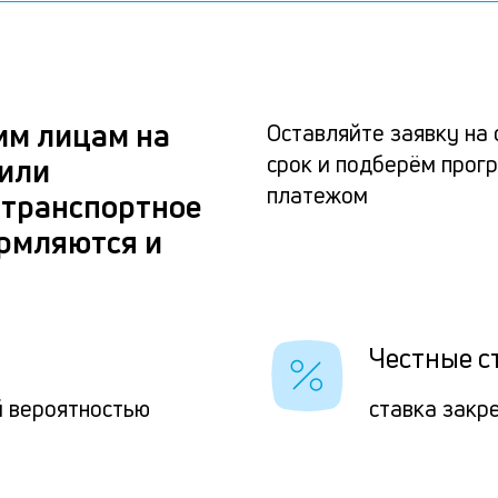
им лицам на
Оставляйте заявку на 
срок и подберём прог
 или
платежом
 транспортное
ормляются и
Честные с
й вероятностью
ставка закр