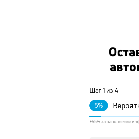
Остав
авто
Шаг
1
из
4
Вероят
5
%
+55% за заполнение ин