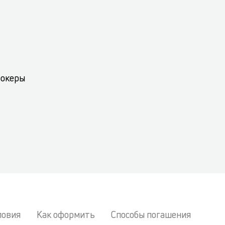
рокеры
ловия
Как оформить
Способы погашения