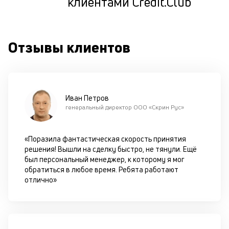
клиентами Credit.Club
М
ис
це
Отзывы клиентов
по
пр
по
оп
ва
Иван Петров
кр
генеральный директор ООО «Скрин Рус»
по
че
ст
«Поразила фантастическая скорость принятия
П
решения! Вышли на сделку быстро, не тянули. Ещё
вс
был персональный менеджер, к которому я мог
в
обратиться в любое время. Ребята работают
сц
отлично»
п
кр
за
ч
он