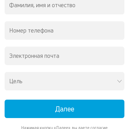
ч
Фамилия, имя и отчество
л
м
Номер телефона
В
ко
ср
д
Электронная почта
кл
о
св
по
за
Цель
на
кр
в
Wh
Vi
Далее
ил
Te
П
Нажимая кнопку «Далее», вы даете согласие