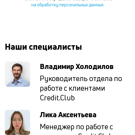
со
на обработку персональных данных
д
и
по
ка
по
ш
на
Наши специалисты
од
н
су
Владимир Холодилов
П
Руководитель отдела по
м
работе с клиентами
к
Credit.Club
у
Лика Аксентьева
д
к
Менеджер по работе с
к