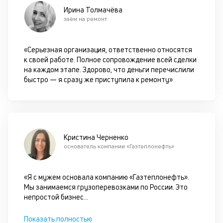
не
Ирина Толмачёва
ок
заём на ремонт
в
с
си
«Серьезная организация, ответственно относятся
к своей работе. Полное сопровождение всей сделки
М
на каждом этапе. Здорово, что деньги перечислили
быстро — я сразу же приступила к ремонту»
п
д
б
о
Кристина Черненко
д
основатель компании «Газтеплонефть»
П
«Я с мужем основала компанию «Газтеплонефть».
оц
Мы занимаемся грузоперевозками по России. Это
за
непростой бизнес
...
с
на
Показать полностью
бл