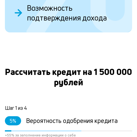
о
Возможность
подтверждения дохода
Л
к
О
к
и
Ес
Рассчитать кредит на 1 500 000
у
ва
рублей
ко
то
б
пр
Шаг
1
из
4
эт
вр
Вероятность одобрения кредита
5
%
ли
ст
ст
+55% за заполнение информации о себе