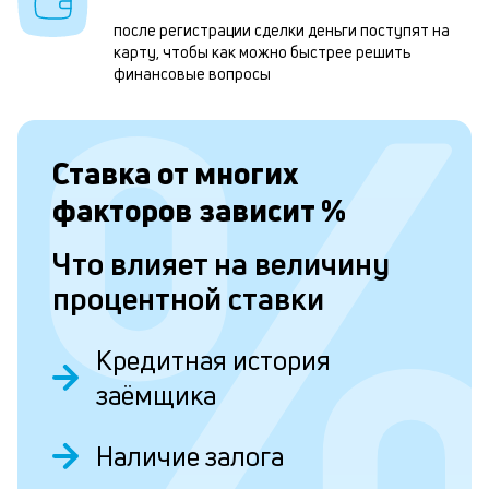
1
после регистрации сделки деньги поступят на
м
карту, чтобы как можно быстрее решить
финансовые вопросы
н
к
с
Ставка от
многих
а
факторов зависит
%
п
Что влияет на величину
с
процентной ставки
б
п
Кредитная история
в
заёмщика
о
б
Наличие залога
и