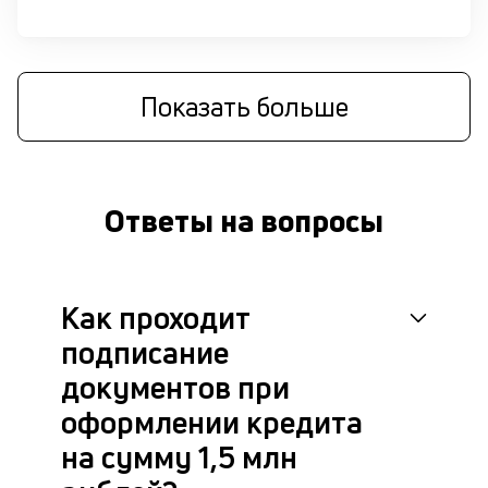
че
в
це
ан
Показать больше
м
др
фа
Ответы на вопросы
Как проходит
подписание
документов при
оформлении кредита
на сумму 1,5 млн