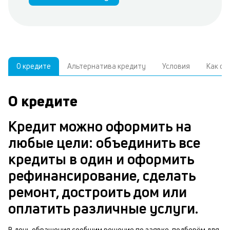
О кредите
Альтернатива кредиту
Условия
Как о
О кредите
У
С
а
р
Кредит можно оформить на
п
з
любые цели: объединить все
В
к
кредиты в один и оформить
д
в
рефинансирование, сделать
ч
б
ремонт, достроить дом или
м
н
оплатить различные услуги.
п
п
б
В день обращения сообщим решение по заявке, подберём для