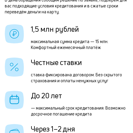
вас подходящие условия кредитования и в сжатые сроки
и
переведём деньги на карту.
р
к
к
1,5 млн рублей
Р
о
п
максимальная сумма кредита — 15 млн.
Комфортный ежемесячный платёж
з
з
Честные ставки
п
ставка фиксирована договором. Без скрытого
М
страхования и оплаты ненужных услуг
п
До 20 лет
к
н
— максимальный срок кредитования. Возможно
досрочное погашение кредита
с
д
Через 1–2 дня