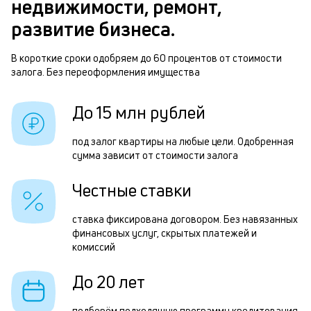
недвижимости, ремонт,
п
п
развитие бизнеса.
б
о
и
В короткие сроки одобряем до 60 процентов от стоимости
з
залога. Без переоформления имущества
к
з
к
п
До 15 млн рублей
о
п
под залог квартиры на любые цели. Одобренная
о
сумма зависит от стоимости залога
В
Честные ставки
в
о
ставка фиксирована договором. Без навязанных
финансовых услуг, скрытых платежей и
з
комиссий
и
До 20 лет
в
д
подберём подходящую программу кредитования