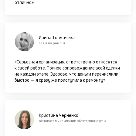
П
отлично»
м
к
у
Ирина Толмачёва
д
заём на ремонт
к
«Серьезная организация, ответственно относятся
М
к своей работе. Полное сопровождение всей сделки
ис
на каждом этапе. Здорово, что деньги перечислили
це
быстро — я сразу же приступила к ремонту»
по
пр
по
оп
ва
кр
Кристина Черненко
П
основатель компании «Газтеплонефть»
вс
в