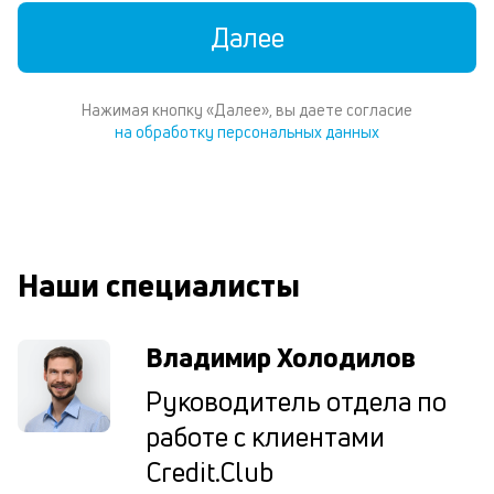
м
Далее
В
ко
ср
Нажимая кнопку «Далее», вы даете согласие
д
на обработку персональных данных
пе
о
св
по
за
на
Наши специалисты
до
за
по
за
Владимир Холодилов
н
в
Руководитель отдела по
Wh
работе с клиентами
Vi
ил
Credit.Club
Te