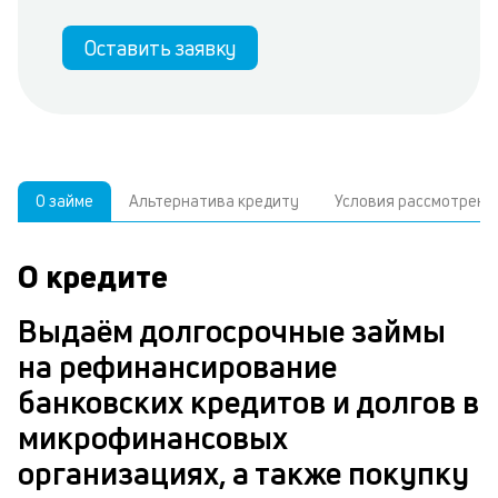
Оставить заявку
О займе
Альтернатива кредиту
Условия рассмотрени
О кредите
У
С
а
р
Выдаём долгосрочные займы
п
з
на рефинансирование
В
к
банковских кредитов и долгов в
д
в
микрофинансовых
ч
организациях, а также покупку
м
Р