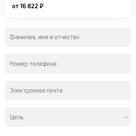
по
от 16 822 ₽
и
со
со
от
по
Фамилия, имя и отчество
ко
в
ко
ср
в
Номер телефона
р
о
в
де
Электронная почта
К
к
Цель
ч
л