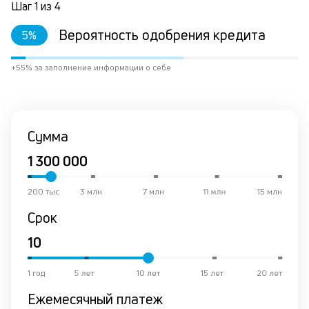
Шаг
1
из
4
ва
ко
Вероятность одобрения кредита
5
%
то
б
пр
+55% за заполнение информации о себе
эт
вр
ли
ст
ст
Сумма
ф
пр
пр
он
200 тыс
3 млн
7 млн
11 млн
15 млн
за
Срок
на
по
до
за
М
1 год
5 лет
10 лет
15 лет
20 лет
из
Ежемесячный платеж
де