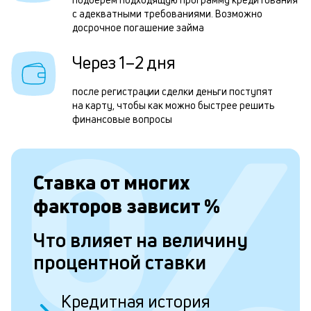
с адекватными требованиями. Возможно
н
досрочное погашение займа
д
Через 1–2 дня
с
П
после регистрации сделки деньги поступят
д
на карту, чтобы как можно быстрее решить
финансовые вопросы
з
п
з
Ставка от
многих
к
факторов зависит
%
н
Что влияет на величину
с
процентной ставки
д
1
Кредитная история
м