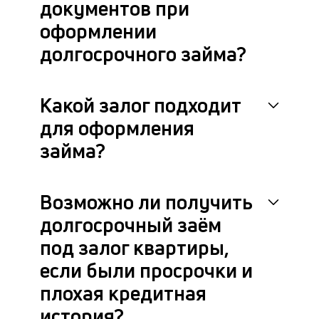
документов при
П
оформлении
оц
долгосрочного займа?
он
за
на
до
Какой залог подходит
за
по
для оформления
за
займа?
н
с
на
бл
Возможно ли получить
че
долгосрочный заём
в
це
под залог квартиры,
ан
м
если были просрочки и
др
плохая кредитная
фа
история?