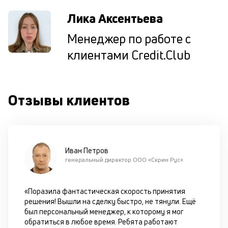
И
пе
Лика Аксентьева
ес
та
Менеджер по работе с
уд
клиентами Credit.Club
кл
О
п
в
Отзывы клиентов
сб
до
а
т
по
ка
Иван Петров
по
генеральный директор ООО «Скрин Рус»
ш
на
од
«Поразила фантастическая скорость принятия
н
решения! Вышли на сделку быстро, не тянули. Ещё
су
был персональный менеджер, к которому я мог
обратиться в любое время. Ребята работают