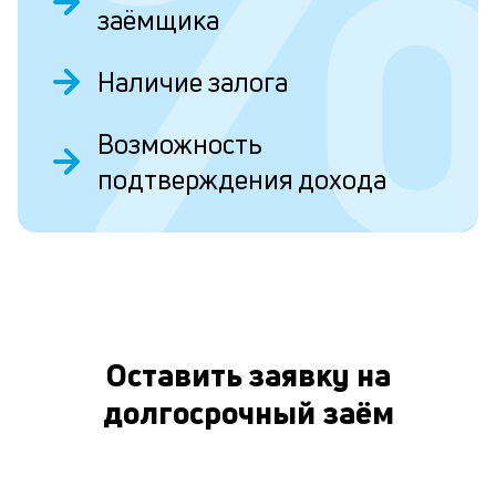
заёмщика
б
п
Наличие залога
в
о
Возможность
и
подтверждения дохода
О
о
Л
к
п
Оставить заявку на
к
долгосрочный заём
и
Ес
у