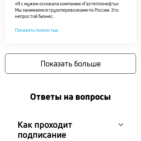
сц
«Я с мужем основала компанию «Газтеплонефть».
п
Мы занимаемся грузоперевозками по России. Это
до
непростой бизнес
...
за
кл
Показать полностью
ч
он
не
ок
в
Показать больше
с
си
М
Ответы на вопросы
п
д
б
Как проходит
б
подписание
д