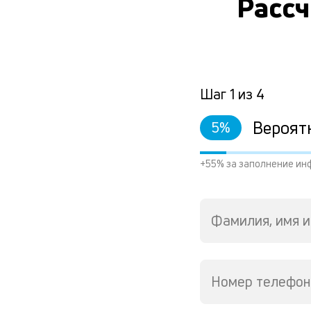
Рассч
Шаг
1
из
4
Вероят
5
%
+55% за заполнение ин
Фамилия, имя и
Номер телефон