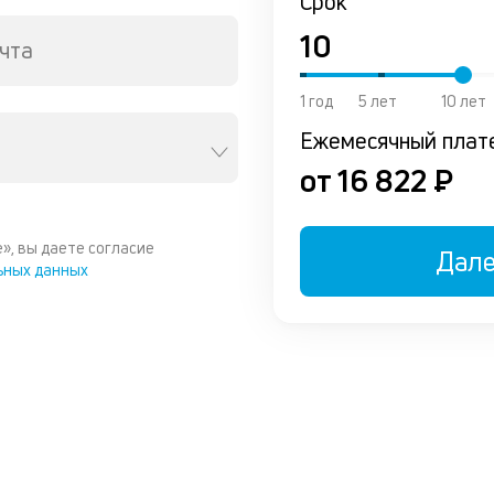
Срок
чта
1 год
5 лет
10 лет
Ежемесячный плат
от 16 822 ₽
», вы даете согласие
Дал
ьных данных