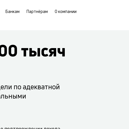
Банкам
Партнёрам
О компании
00 тысяч
цели по адекватной
мальными
 о подтверждении дохода