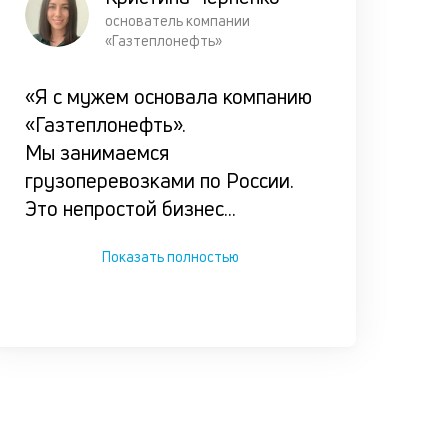
Прорабат
основатель компании
все возм
«Газтеплонефть»
сценарии
погашени
«Я с мужем основала компанию
кредита
«Газтеплонефть».
заёмщико
Мы занимаемся
чтобы он 
грузоперевозками по России.
оказался 
Это непростой бизнес
...
сложной
ситуации.
Показать полностью