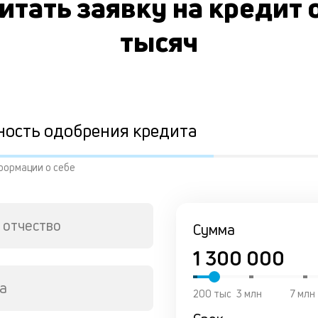
итать заявку на кредит 
тысяч
ность одобрения кредита
формации о себе
 отчество
Сумма
а
200 тыс
3 млн
7 млн