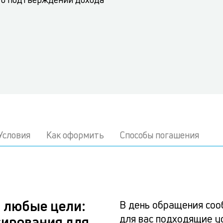
Условия
Как оформить
Способы погашения
 любые цели:
В день обращения соо
для вас подходящие у
сирования для