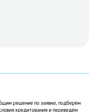
Ка
Ком
Усло
Спо
Реш
по
альт
расс
пога
бщим решение по заявке, подберём
зая
словия кредитования и переведём