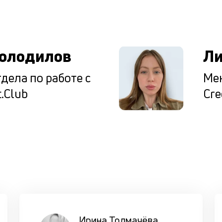
ы
олодилов
Ли
дела по работе с
Мен
.Club
Cre
Ирина Толмачёва