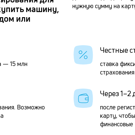
нужную сумму на карту
купить машину,
 дом или
Честные с
 — 15 млн
ставка фикс
страхования
Через 1–2 
вания. Возможно
после регис
та
карту, чтоб
финансовые