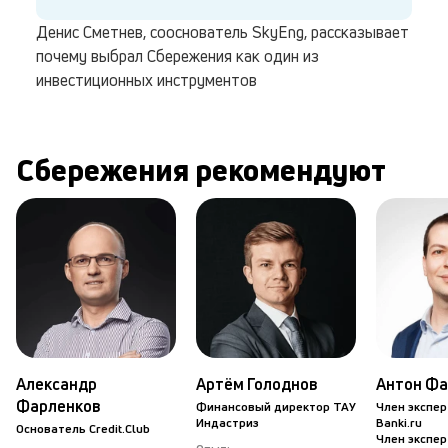
Денис Сметнев, сооснователь SkyEng, рассказывает
почему выбрал Сбережения как один из
инвестиционных инструментов
Сбережения рекомендуют
Александр
Артём Голоднов
Антон Фа
Фарленков
Финансовый директор ТАУ
Член экспер
Индастриз
Banki.ru
Основатель Credit.Club
Член экспер