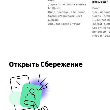
Опыт:
BestDoctor
Директор по инвестициям
Malltech
Опыт:
Вице-президент Goldman
Член правл
Sachs «Развивающиеся
Sachs Росс
рынки»
Директор п
Аудитор Ernst & Young
«О'КЕЙ Груп
Советник п
вопросам н
море в Royal
Открыть Сбережение