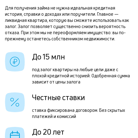
б
м
Для получения займа не нужна идеальная кредитная
история, справки о доходах или поручители. Главное —
п
Р
ликвидная квартира, которую вы сможете использовать как
б
залог. Залог позволяет существенно снизить вероятность
п
отказа. При этом мы не переоформляем имущество: вы по-
и
з
прежнему останетесь собственником недвижимости.
к
з
к
До 15 млн
п
о
п
под залог квартиры на любые цели даже с
плохой кредитной историей. Одобренная сумма
о
зависит от цены залога
П
Честные ставки
з
п
ставка фиксирована договором. Без скрытых
платежей и комиссий
з
н
До 20 лет