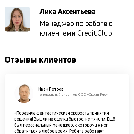
м
Лика Аксентьева
к
Менеджер по работе с
у
клиентами Credit.Club
д
к
к
Отзывы клиентов
М
ис
це
по
пр
Иван Петров
по
генеральный директор ООО «Скрин Рус»
оп
ва
кр
«Поразила фантастическая скорость принятия
П
решения! Вышли на сделку быстро, не тянули. Ещё
вс
был персональный менеджер, к которому я мог
в
обратиться в любое время. Ребята работают