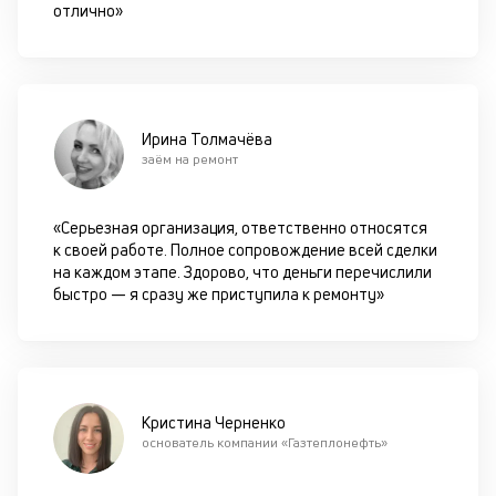
сц
отлично»
п
за
кл
ч
он
Ирина Толмачёва
не
заём на ремонт
ок
в
с
«Серьезная организация, ответственно относятся
си
к своей работе. Полное сопровождение всей сделки
на каждом этапе. Здорово, что деньги перечислили
М
быстро — я сразу же приступила к ремонту»
п
д
б
б
Кристина Черненко
основатель компании «Газтеплонефть»
о