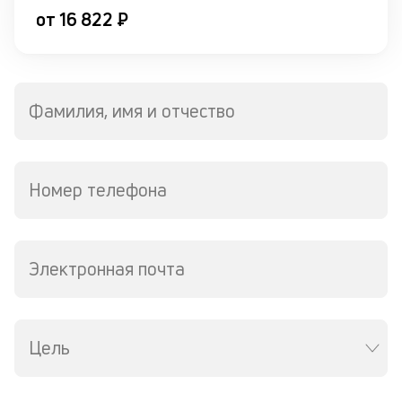
ч
от 16 822 ₽
л
м
Фамилия, имя и отчество
В
ко
в
д
Номер телефона
о
св
по
за
в
Электронная почта
Wh
Vi
ил
Te
Цель
И
пе
ес
та