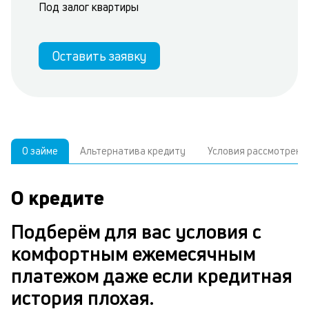
Под залог квартиры
Оставить заявку
О займе
Альтернатива кредиту
Условия рассмотрени
О кредите
У
С
а
р
Подберём для вас условия с
п
з
комфортным ежемесячным
В
к
платежом даже если кредитная
д
в
история плохая.
ч