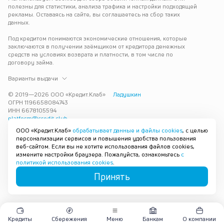
полезны для статистики, анализа трафика и настройки подходящей 
рекламы. Оставаясь на сайте, вы соглашаетесь на сбор таких 
данных.
Под кредитом понимаются экономические отношения, которые 
заключаются в получении заёмщиком от кредитора денежных 
средств на условиях возврата и платности, в том числе по 
договору займа.
Варианты выдачи
© 2019—
2026
ООО «Кредит.Клаб»
Ладушкин
ОГРН 1196658084743
ИНН 6678105594
platform@credit.club
ООО «Кредит.Клаб»
обрабатывает данные и файлы cookies
, с целью
Кредит под залог недвижимости в Ладушкине до 15 млн рублей — 
персонализации сервисов и повышения удобства пользования
срочно и без лишних справок. Получите деньги под залог 
веб-сайтом. Если вы не хотите использования файлов cookies,
квартиры с плохой кредитной историей с одобрением за 30 минут. 
измените настройки браузера. Пожалуйста, ознакомьтесь
с
Рассмотрим заявку и предложим наиболее подходящие условия 
политикой использования cookies
.
под ваши возможности.
Принять
Карта сайта
Кредиты
Сбережения
Меню
Банкам
О компании