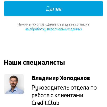
уд
Далее
кл
Ес
н
по
Нажимая кнопку «Далее», вы даете согласие
пе
на обработку персональных данных
м
п
со
д
и
по
Наши специалисты
ка
по
ш
Владимир Холодилов
на
од
Руководитель отдела по
н
су
работе с клиентами
Credit.Club
П