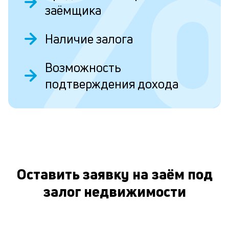
заёмщика
Л
к
Наличие залога
п
к
Возможность
и
подтверждения дохода
О
Пл
кр
ис
и
пр
вр
ли
Оставить заявку на заём под
ст
ст
залог недвижимости
ф
пр
ра
за