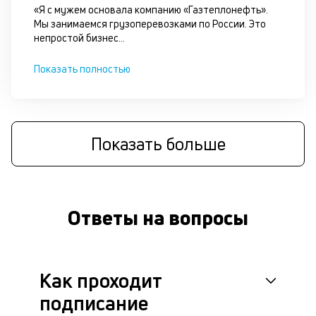
д
«Я с мужем основала компанию «Газтеплонефть».
и
Мы занимаемся грузоперевозками по России. Это
непростой бизнес
...
с
Показать полностью
П
оц
за
на
за
Показать больше
по
за
н
с
на
Ответы на вопросы
бл
че
в
це
ан
Как проходит
м
подписание
др
фа