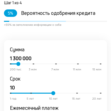
Шаг
1
из
4
на
по
Вероятность одобрения кредита
5
%
за
М
из
+55% за заполнение информации о себе
де
по
и
со
Сумма
со
от
по
ко
в
200 тыс
3 млн
7 млн
11 млн
15 млн
р
Срок
о
в
де
1 год
5 лет
10 лет
15 лет
20 лет
К
Ежемесячный платеж
к