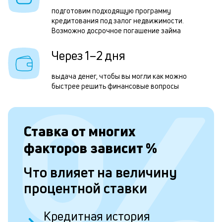
н
подготовим подходящую программу
с
кредитования под залог недвижимости.
д
Возможно досрочное погашение займа
1
Через 1–2 дня
м
выдача денег, чтобы вы могли как можно
б
быстрее решить финансовые вопросы
п
в
о
Ставка от
многих
с
факторов зависит
%
о
Что влияет на величину
д
процентной ставки
и
п
Кредитная история