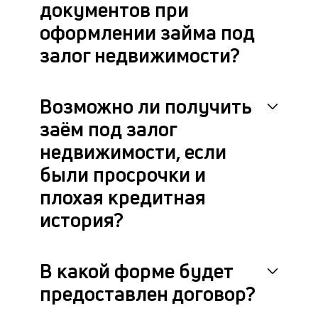
документов при
Эт
оформлении займа под
с
ве
залог недвижимости?
от
по
за
Возможно ли получить
заём под залог
недвижимости, если
были просрочки и
плохая кредитная
история?
В какой форме будет
предоставлен договор?