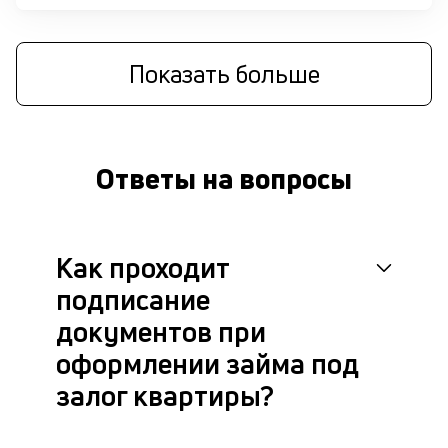
бл
че
в
це
Показать больше
ан
м
др
фа
Ответы на вопросы
Как проходит
подписание
документов при
оформлении займа под
залог квартиры?