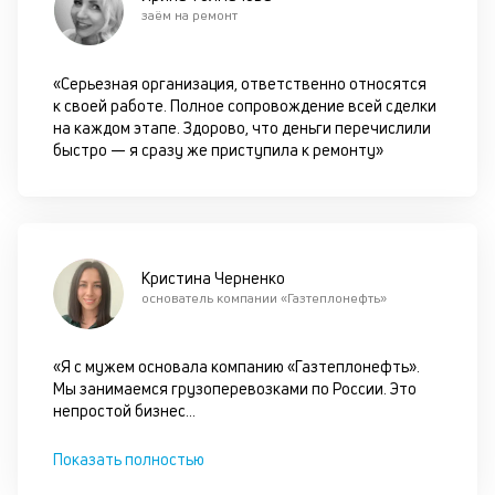
ок
заём на ремонт
в
с
си
«Серьезная организация, ответственно относятся
к своей работе. Полное сопровождение всей сделки
М
на каждом этапе. Здорово, что деньги перечислили
быстро — я сразу же приступила к ремонту»
п
д
б
о
Кристина Черненко
д
основатель компании «Газтеплонефть»
П
«Я с мужем основала компанию «Газтеплонефть».
оц
Мы занимаемся грузоперевозками по России. Это
за
непростой бизнес
...
на
за
с
Показать полностью
на