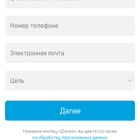
ср
д
пе
о
Номер телефона
св
по
за
на
за
Электронная почта
в
Wh
Vi
ил
Цель
Te
И
пе
ес
та
Далее
уд
кл
О
Нажимая кнопку «Далее», вы даете согласие
п
на обработку персональных данных
в