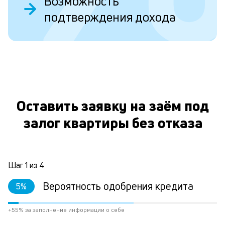
Возможность
б
подтверждения дохода
пр
эт
вр
ли
ст
ст
О
ф
пр
ра
Оставить заявку на заём под
за
залог квартиры без отказа
на
по
за
по
за
Шаг
1
из
4
не
М
Вероятность одобрения кредита
5
%
из
де
по
+55% за заполнение информации о себе
и