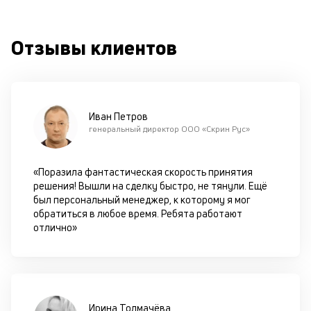
к
Отзывы клиентов
М
ис
це
по
пр
Иван Петров
по
генеральный директор ООО «Скрин Рус»
оп
ва
кр
«Поразила фантастическая скорость принятия
П
решения! Вышли на сделку быстро, не тянули. Ещё
вс
был персональный менеджер, к которому я мог
в
обратиться в любое время. Ребята работают
сц
отлично»
п
за
кл
ч
он
не
Ирина Толмачёва