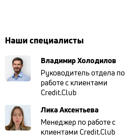
сб
до
а
т
по
ка
Наши специалисты
по
ш
на
Владимир Холодилов
од
н
Руководитель отдела по
су
работе с клиентами
П
Credit.Club
м
к
Лика Аксентьева
у
Менеджер по работе с
д
клиентами Credit.Club
к