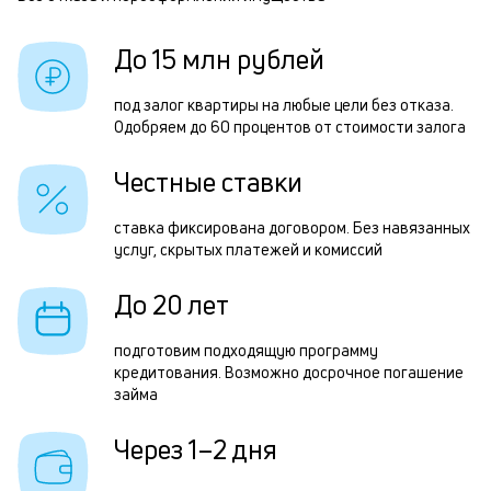
Р
б
п
До 15 млн рублей
и
з
к
з
под залог квартиры на любые цели без отказа.
к
Одобряем до 60 процентов от стоимости залога
п
о
п
Честные ставки
о
ставка фиксирована договором. Без навязанных
П
услуг, скрытых платежей и комиссий
з
До 20 лет
н
с
подготовим подходящую программу
кредитования. Возможно досрочное погашение
д
займа
1
Через 1–2 дня
м