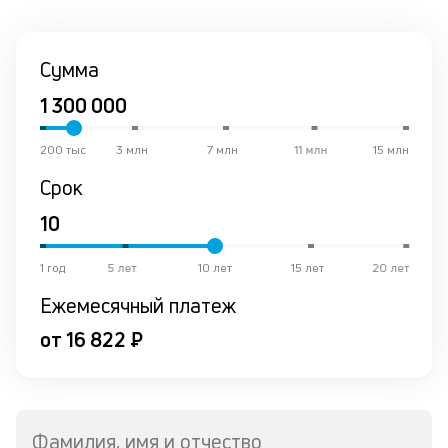
со
со
от
Сумма
по
ко
в
р
о
200 тыс
3 млн
7 млн
11 млн
15 млн
в
Срок
ср
К
к
1 год
5 лет
10 лет
15 лет
20 лет
ч
Ежемесячный платеж
л
от 16 822 ₽
м
В
ко
Фамилия, имя и отчество