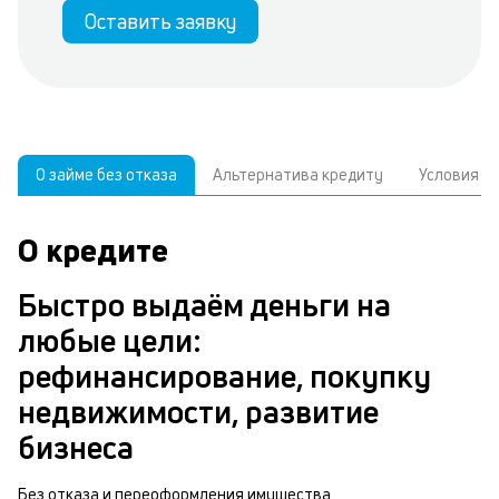
Оставить заявку
О займе без отказа
Альтернатива кредиту
Условия
О кредите
У
С
а
р
Быстро выдаём деньги на
п
з
любые цели:
В
к
рефинансирование, покупку
д
в
недвижимости, развитие
ч
б
бизнеса
м
п
Без отказа и переоформления имущества