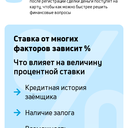
б
после регистрации сделки деньги поступят на
карту, чтобы как можно быстрее решить
п
финансовые вопросы
в
о
Ставка от
многих
и
о
факторов зависит
%
Что влияет на величину
Л
процентной ставки
к
к
Кредитная история
и
заёмщика
Ес
у
Наличие залога
ва
ко
то