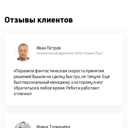
к
Отзывы клиентов
М
ис
це
по
пр
Иван Петров
по
генеральный директор ООО «Скрин Рус»
оп
ва
кр
«Поразила фантастическая скорость принятия
П
решения! Вышли на сделку быстро, не тянули. Ещё
вс
был персональный менеджер, к которому я мог
в
обратиться в любое время. Ребята работают
сц
отлично»
п
за
кл
ч
он
не
Ирина Толмачёва