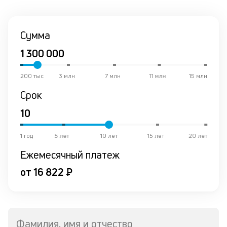
со
со
от
Сумма
по
ко
в
р
о
200 тыс
3 млн
7 млн
11 млн
15 млн
в
Срок
ср
К
к
1 год
5 лет
10 лет
15 лет
20 лет
ч
Ежемесячный платеж
л
от 16 822 ₽
м
В
ко
Фамилия, имя и отчество