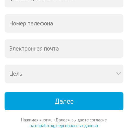
ср
д
пе
о
Номер телефона
св
по
за
на
за
Электронная почта
в
Wh
Vi
ил
Цель
Te
И
пе
ес
та
Далее
уд
кл
О
Нажимая кнопку «Далее», вы даете согласие
п
на обработку персональных данных
в