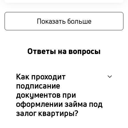
бл
че
в
це
Показать больше
ан
м
др
фа
Ответы на вопросы
Как проходит
подписание
документов при
оформлении займа под
залог квартиры?