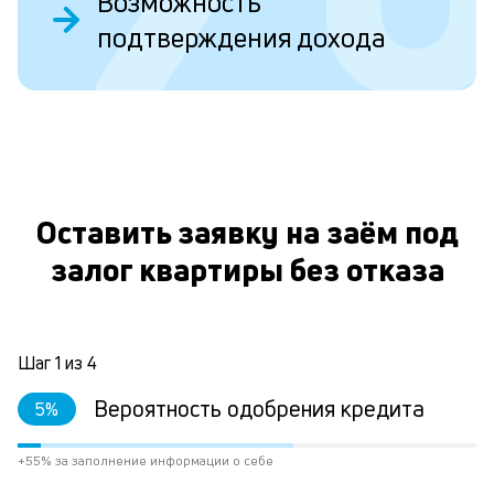
Возможность
б
подтверждения дохода
пр
эт
вр
ли
ст
ст
О
ф
пр
ра
Оставить заявку на заём под
за
залог квартиры без отказа
на
по
за
по
за
Шаг
1
из
4
не
М
Вероятность одобрения кредита
5
%
из
де
по
+55% за заполнение информации о себе
и