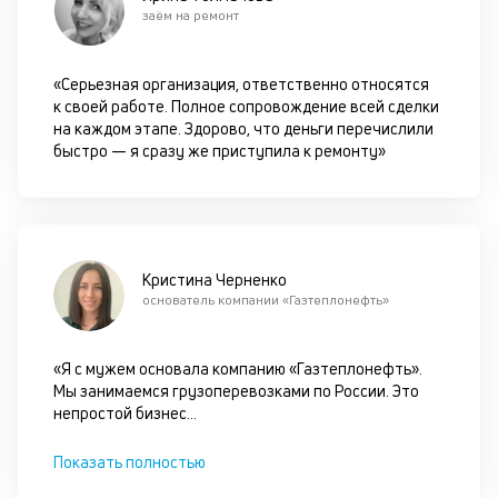
ок
заём на ремонт
в
с
си
«Серьезная организация, ответственно относятся
к своей работе. Полное сопровождение всей сделки
М
на каждом этапе. Здорово, что деньги перечислили
быстро — я сразу же приступила к ремонту»
п
д
б
о
Кристина Черненко
д
основатель компании «Газтеплонефть»
П
«Я с мужем основала компанию «Газтеплонефть».
оц
Мы занимаемся грузоперевозками по России. Это
за
непростой бизнес
...
на
за
с
Показать полностью
на