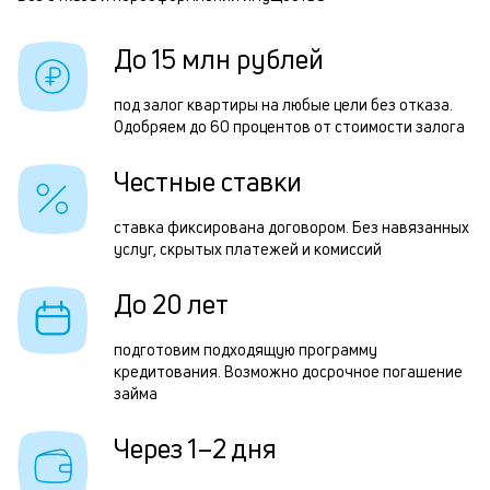
Р
б
п
До 15 млн рублей
и
з
к
з
под залог квартиры на любые цели без отказа.
к
Одобряем до 60 процентов от стоимости залога
п
о
п
Честные ставки
о
ставка фиксирована договором. Без навязанных
П
услуг, скрытых платежей и комиссий
з
До 20 лет
н
с
подготовим подходящую программу
кредитования. Возможно досрочное погашение
д
займа
1
Через 1–2 дня
м