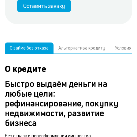
Оставить заявку
О займе без отказа
Альтернатива кредиту
Условия
О кредите
У
С
а
р
Быстро выдаём деньги на
п
з
любые цели:
В
к
рефинансирование, покупку
д
в
недвижимости, развитие
ч
б
бизнеса
м
п
Без отказа и переоформления имущества