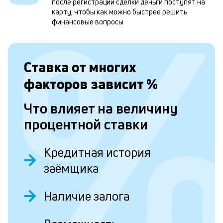
б
после регистрации сделки деньги поступят на
карту, чтобы как можно быстрее решить
п
финансовые вопросы
в
о
Ставка от
многих
и
о
факторов зависит
%
Что влияет на величину
Л
процентной ставки
к
к
Кредитная история
и
заёмщика
Ес
у
Наличие залога
ва
ко
то