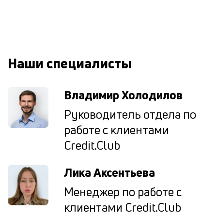
сб
до
а
т
по
ка
Наши специалисты
по
ш
на
Владимир Холодилов
од
н
Руководитель отдела по
су
работе с клиентами
П
Credit.Club
м
к
Лика Аксентьева
у
Менеджер по работе с
д
клиентами Credit.Club
к