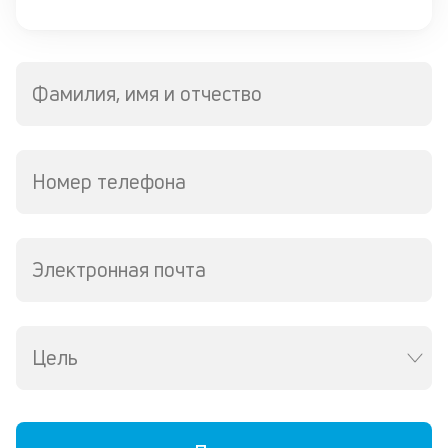
к
ч
л
Фамилия, имя и отчество
м
В
ко
Номер телефона
ср
д
пе
о
Электронная почта
св
по
за
на
за
Цель
по
за
н
в