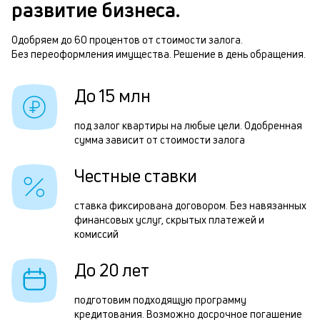
б
развитие бизнеса.
м
п
Одобряем до 60 процентов от стоимости залога.
Р
Без переоформления имущества. Решение в день обращения.
б
п
и
з
До 15 млн
к
з
к
под залог квартиры на любые цели. Одобренная
п
сумма зависит от стоимости залога
о
п
Честные ставки
о
П
ставка фиксирована договором. Без навязанных
финансовых услуг, скрытых платежей и
з
комиссий
п
До 20 лет
з
к
подготовим подходящую программу
кредитования. Возможно досрочное погашение