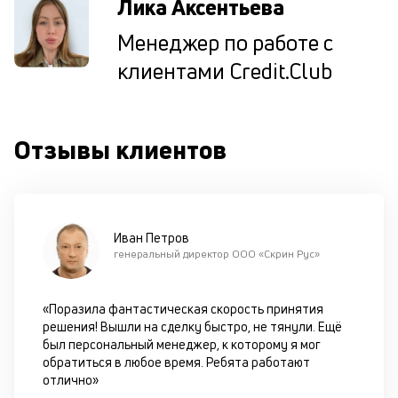
Лика Аксентьева
н
су
Менеджер по работе с
клиентами Credit.Club
П
м
к
Отзывы клиентов
у
д
к
Иван Петров
к
генеральный директор ООО «Скрин Рус»
М
ис
«Поразила фантастическая скорость принятия
це
решения! Вышли на сделку быстро, не тянули. Ещё
по
был персональный менеджер, к которому я мог
пр
обратиться в любое время. Ребята работают
по
отлично»
оп