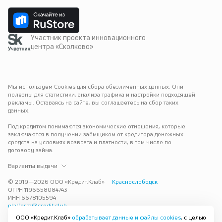
Участник проекта инновационного
центра «Сколково»
Мы используем Cookies для сбора обезличенных данных. Они 
полезны для статистики, анализа трафика и настройки подходящей 
рекламы. Оставаясь на сайте, вы соглашаетесь на сбор таких 
данных.
Под кредитом понимаются экономические отношения, которые 
заключаются в получении заёмщиком от кредитора денежных 
средств на условиях возврата и платности, в том числе по 
договору займа.
Варианты выдачи
© 2019—
2026
ООО «Кредит.Клаб»
Краснослободск
ОГРН 1196658084743
ИНН 6678105594
platform@credit.club
ООО «Кредит.Клаб»
обрабатывает данные и файлы cookies
, с целью
Кредит под залог недвижимости в Краснослободске до 15 млн 