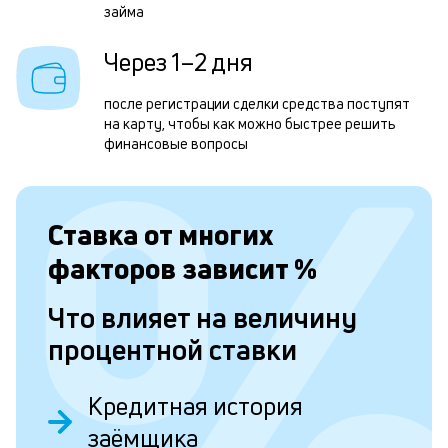
н
займа
с
Через 1–2 дня
д
1
после регистрации сделки средства поступят
м
на карту, чтобы как можно быстрее решить
финансовые вопросы
б
п
в
Ставка от
многих
о
факторов зависит
%
и
Что влияет на величину
о
процентной ставки
Л
Кредитная история
к
заёмщика