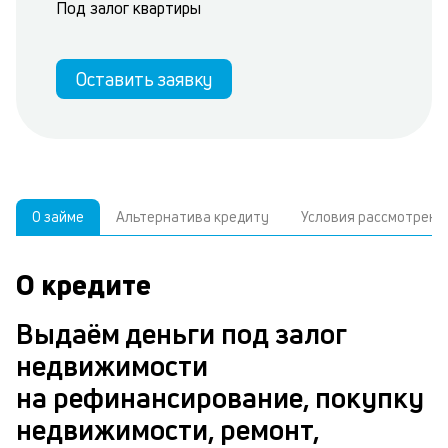
Под залог квартиры
Оставить заявку
О займе
Альтернатива кредиту
Условия рассмотрени
О кредите
У
С
а
р
Выдаём деньги под залог
п
з
недвижимости
В
к
на рефинансирование, покупку
д
в
недвижимости, ремонт,
ч