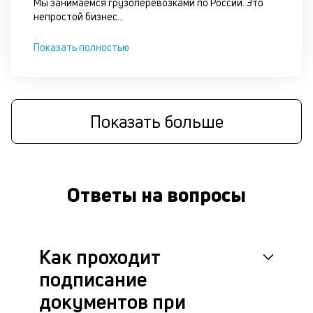
б
Мы занимаемся грузоперевозками по России. Это
непростой бизнес
...
о
д
Показать полностью
П
оц
за
Показать больше
на
за
по
за
н
Ответы на вопросы
с
на
бл
че
в
Как проходит
це
подписание
ан
м
документов при
др