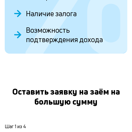
п
к
Наличие залога
и
Возможность
Ес
у
подтверждения дохода
ва
ко
то
О
б
пр
эт
вр
ли
Оставить заявку на заём на
ст
ст
большую сумму
ф
пр
ра
за
на
Шаг
1
из
4
по