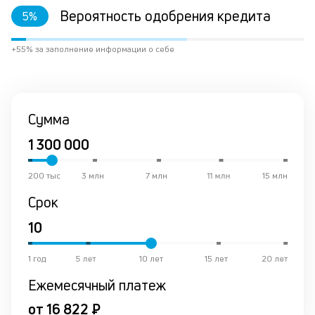
за
Вероятность одобрения кредита
5
%
по
за
+55% за заполнение информации о себе
не
М
из
де
по
Сумма
и
со
со
от
200 тыс
3 млн
7 млн
11 млн
15 млн
по
ко
Срок
в
р
о
в
1 год
5 лет
10 лет
15 лет
20 лет
ср
Ежемесячный платеж
К
от 16 822 ₽