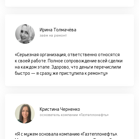
ва
кр
П
вс
в
Ирина Толмачёва
сц
заём на ремонт
п
за
кл
«Серьезная организация, ответственно относятся
ч
к своей работе. Полное сопровождение всей сделки
он
на каждом этапе. Здорово, что деньги перечислили
не
быстро — я сразу же приступила к ремонту»
ок
в
с
си
Кристина Черненко
М
основатель компании «Газтеплонефть»
п
з
«Я с мужем основала компанию «Газтеплонефть».