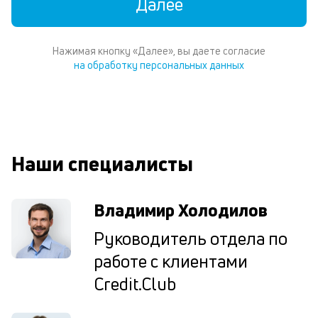
Далее
Wh
Vi
ил
Te
Нажимая кнопку «Далее», вы даете согласие
И
на обработку персональных данных
пе
ес
та
уд
кл
О
Наши специалисты
п
в
сб
до
Владимир Холодилов
а
т
Руководитель отдела по
по
работе с клиентами
ка
по
Credit.Club
ш
на
од