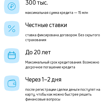
300 тыс.
к
Р
к
максимальная сумма кредита — 15 млн
п
о
Честные ставки
з
з
ставка фиксирована договором. Без скрытого
страхования
п
М
До 20 лет
п
Максимальный срок кредитования. Возможно
к
досрочное погашение кредита
д
Через 1–2 дня
1
м
после регистрации сделки деньги поступят на
карту, чтобы как можно быстрее решить
н
финансовые вопросы
к