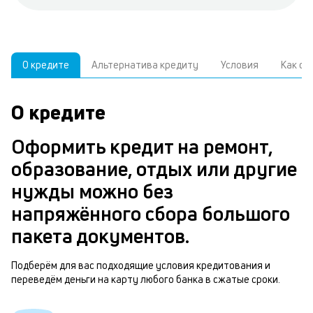
О кредите
Альтернатива кредиту
Условия
Как о
О кредите
У
С
а
р
Оформить кредит на ремонт,
п
з
образование, отдых или другие
В
к
нужды можно без
д
в
напряжённого сбора большого
ч
б
пакета документов.
м
н
п
Подберём для вас подходящие условия кредитования и
переведём деньги на карту любого банка в сжатые сроки.
б
т
и