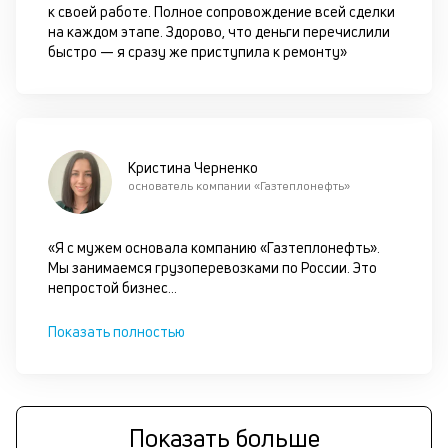
к своей работе. Полное сопровождение всей сделки
п
на каждом этапе. Здорово, что деньги перечислили
д
быстро — я сразу же приступила к ремонту»
б
о
д
Кристина Черненко
основатель компании «Газтеплонефть»
П
оц
за
«Я с мужем основала компанию «Газтеплонефть».
с
Мы занимаемся грузоперевозками по России. Это
на
непростой бизнес
...
бл
че
в
Показать полностью
це
ан
м
др
фа
Показать больше