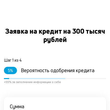
к
и
О
Ес
у
Заявка на кредит на 300 тысяч
ва
ко
рублей
то
б
пр
эт
Шаг
1
из
4
вр
ли
Вероятность одобрения кредита
ст
5
%
ст
ф
+55% за заполнение информации о себе
пр
ра
за
на
по
Сумма
кр