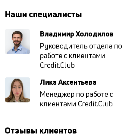
од
н
Наши специалисты
су
П
Владимир Холодилов
м
Руководитель отдела по
к
работе с клиентами
у
Credit.Club
д
к
Лика Аксентьева
к
Менеджер по работе с
М
клиентами Credit.Club
ис
це
по
пр
Отзывы клиентов
по