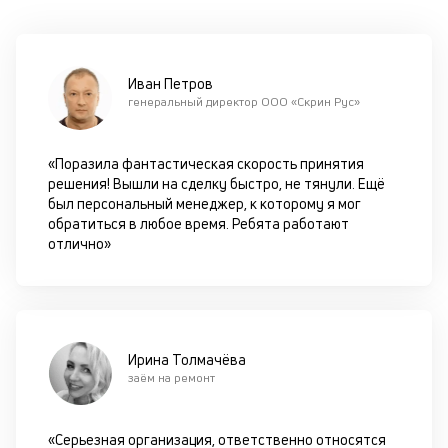
оп
ва
кр
по
Иван Петров
че
генеральный директор ООО «Скрин Рус»
ст
П
вс
«Поразила фантастическая скорость принятия
в
решения! Вышли на сделку быстро, не тянули. Ещё
сц
был персональный менеджер, к которому я мог
п
обратиться в любое время. Ребята работают
кр
отлично»
за
ч
он
не
ок
в
Ирина Толмачёва
с
заём на ремонт
си
М
«Серьезная организация, ответственно относятся