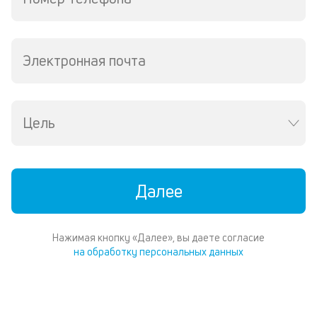
ср
д
о
св
Электронная почта
по
за
на
кр
Цель
в
Wh
Vi
ил
Te
Далее
П
со
д
Нажимая кнопку «Далее», вы даете согласие
и
на обработку персональных данных
по
ка
по
ш
на