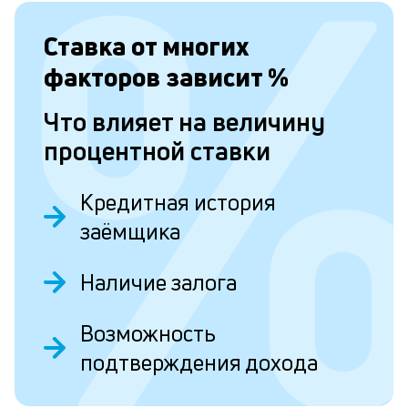
с
а
Ставка от
многих
п
факторов зависит
%
с
Что влияет на величину
б
процентной ставки
п
в
Кредитная история
о
заёмщика
б
и
Наличие залога
о
Возможность
Л
подтверждения дохода
к