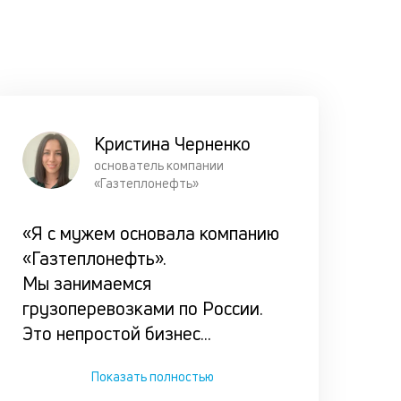
Прорабат
все возм
сценарии
погашени
займа
клиентом,
Кристина Черненко
чтобы он 
основатель компании
«Газтеплонефть»
оказался 
сложной
«Я с мужем основала компанию
ситуации.
«Газтеплонефть».
Мы занимаемся
грузоперевозками по России.
Это непростой бизнес
...
Показать полностью