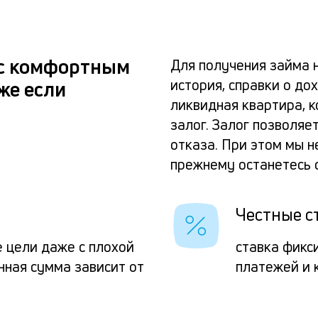
 с комфортным
Для получения займа 
история, справки о до
же если
ликвидная квартира, 
залог. Залог позволяе
отказа. При этом мы 
прежнему останетесь 
Честные с
е цели даже с плохой
ставка фикс
нная сумма зависит от
платежей и 