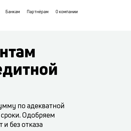
Банкам
Партнёрам
О компании
нтам
едитной
умму по адекватной
 сроки. Одобряем
 и без отказа