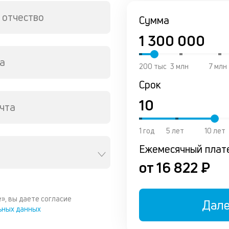
 отчество
Сумма
а
200 тыс
3 млн
7 млн
Срок
чта
1 год
5 лет
10 лет
Ежемесячный плат
от 16 822 ₽
», вы даете согласие
Дал
ьных данных