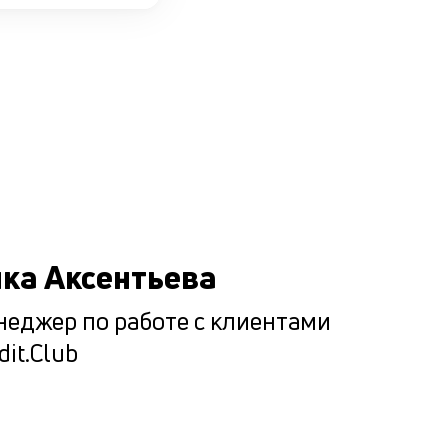
Подбир
максим
комфор
условия
каждог
клиента
Мы испол
ка Аксентьева
ценностн
еджер по работе с клиентами
подход п
dit.Club
подборе
оптималь
варианта
кредитова