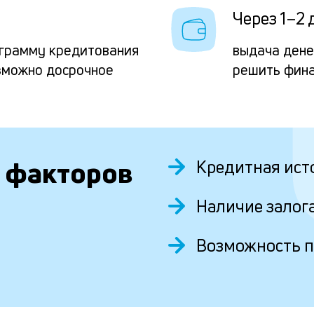
Через 1–2 
грамму кредитования
выдача дене
зможно досрочное
решить фина
 факторов
Кредитная ист
Наличие залог
Возможность 