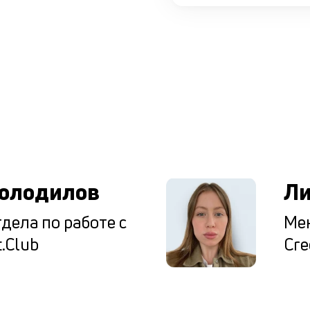
ы
олодилов
Ли
дела по работе с
Мен
.Club
Cre