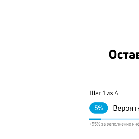
Остав
Шаг
1
из
4
Вероят
5
%
+55% за заполнение ин