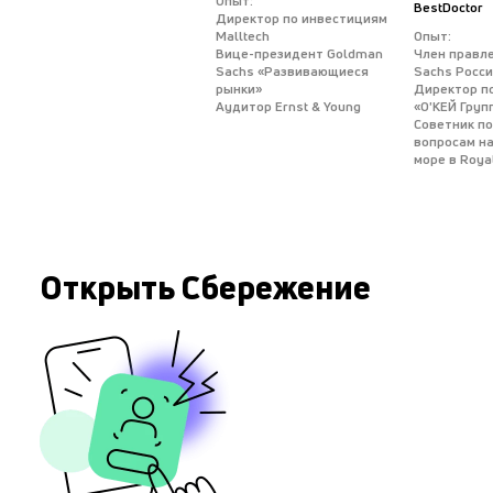
Опыт:
BestDoctor
Директор по инвестициям
Malltech
Опыт:
Вице-президент Goldman
Член правл
Sachs «Развивающиеся
Sachs Росс
рынки»
Директор п
Аудитор Ernst & Young
«О'КЕЙ Груп
Советник п
вопросам н
море в Royal
Открыть Сбережение