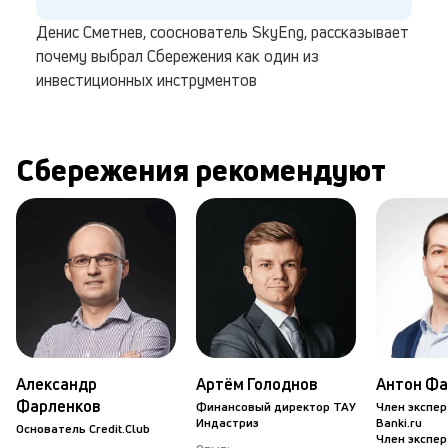
Денис Сметнев, сооснователь SkyEng, рассказывает
почему выбрал Сбережения как один из
инвестиционных инструментов
Сбережения рекомендуют
Александр
Артём Голоднов
Антон Фа
Фарленков
Финансовый директор ТАУ
Член экспер
Индастриз
Banki.ru
Основатель Credit.Club
Член экспер