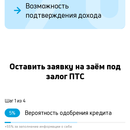
Возможность
подтверждения дохода
П
н
с
п
О
л
к
Оставить заявку на заём под
и
залог ПТС
М
по
кл
Шаг
1
из
4
д
ес
Вероятность одобрения кредита
5
%
в
их
кр
+55% за заполнение информации о себе