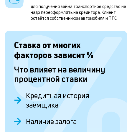
П
для получения займа транспортное средство не
надо переоформлять на кредитора. Клиент
н
остаётся собственником автомобиля и ПТС
н
с
Ставка от
многих
к
факторов зависит
%
н
п
Что влияет на величину
п
процентной ставки
с
п
Кредитная история
д
заёмщика
и
и
Наличие залога
п