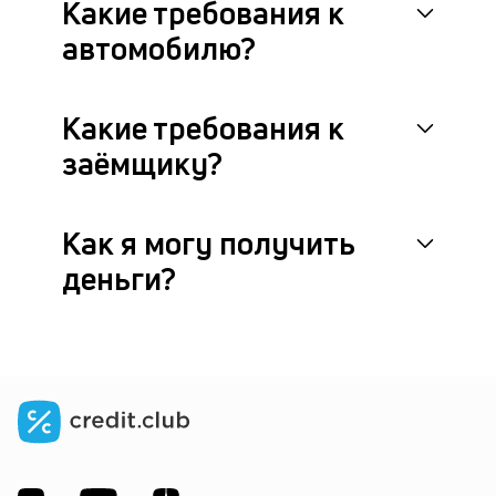
Какие требования к
У
автомобилю?
на
в
ко
Какие требования к
ги
по
заёмщику?
к
кр
м
пр
Как я могу получить
кл
деньги?
р
п
за
и
3
ви
п
—
ан
п
и