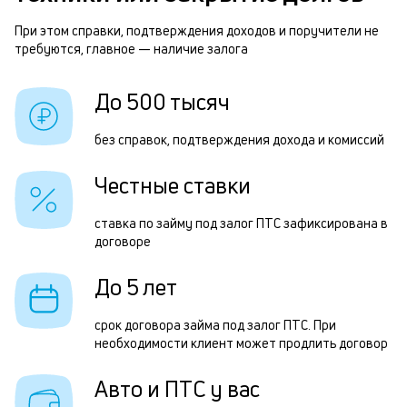
м
п
При этом справки, подтверждения доходов и поручители не
п
требуются, главное — наличие залога
б
и
До 500 тысяч
б
к
г
к
без справок, подтверждения дохода и комиссий
о
Честные ставки
ч
ставка по займу под залог ПТС зафиксирована в
п
договоре
Ч
До 5 лет
п
срок договора займа под залог ПТС. При
з
необходимости клиент может продлить договор
п
Авто и ПТС у вас
з