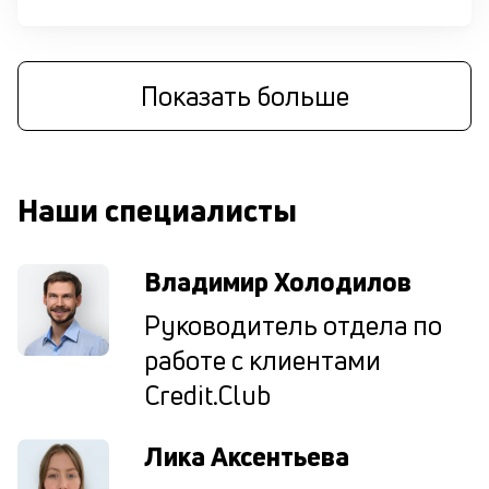
м
П
со
Показать больше
вс
н
дл
за
до
Наши специалисты
р
вс
чт
н
Владимир Холодилов
зн
о
Руководитель отдела по
кр
работе с клиентами
по
ка
Credit.Club
ув
ш
на
Лика Аксентьева
од
н