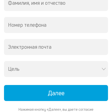
Фамилия, имя и отчество
ис
Бл
н
за
Номер телефона
кл
не
н
п
св
Электронная почта
до
и
пр
сп
Цель
А
и
П
Далее
о
у
Нажимая кнопку «Далее», вы даете согласие