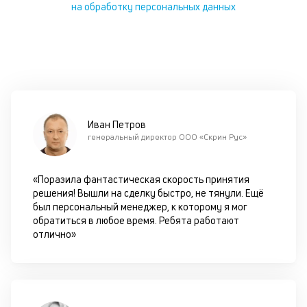
на обработку персональных данных
в
М
на
п
ав
на
се
и
Иван Петров
не
генеральный директор ООО «Скрин Рус»
за
ПТ
В
«Поразила фантастическая скорость принятия
эт
решения! Вышли на сделку быстро, не тянули. Ещё
—
был персональный менеджер, к которому я мог
з
обратиться в любое время. Ребята работают
до
отлично»
за
и
за
Т
об