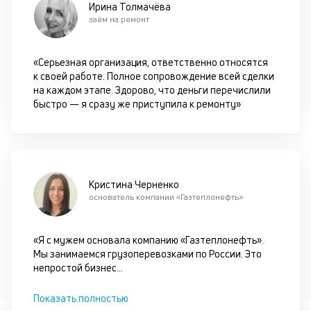
Ирина Толмачёва
з
заём на ремонт
ос
вл
ав
«Серьезная организация, ответственно относятся
и
к своей работе. Полное сопровождение всей сделки
п
на каждом этапе. Здорово, что деньги перечислили
по
быстро — я сразу же приступила к ремонту»
им
по
в
за
К
Кристина Черненко
основатель компании «Газтеплонефть»
с
п
«Я с мужем основала компанию «Газтеплонефть».
м
Мы занимаемся грузоперевозками по России. Это
в
непростой бизнес
...
л
Показать полностью