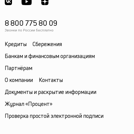
см
Д
ва
8 800 775 80 09
м
п
Звонки по России бесплатно
на
в
Кредиты
Сбережения
ус
с
Банкам и финансовым организациям
п
ср
Партнёрам
кр
и
О компании
Контакты
н
е
Документы и раскрытие информации
пл
Журнал «Процент»
Проверка простой электронной подписи