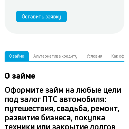
Оставить заявку
О займе
Альтернатива кредиту
Условия
Как офо
О займе
О
У
С
з
р
Оформите займ на любые цели
н
з
под залог ПТС автомобиля:
В
с
путешествия, свадьба, ремонт,
д
развитие бизнеса, покупка
ч
п
техники или закрытие долгов