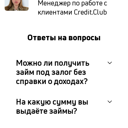
Менеджер по работе с
су
клиентами Credit.Club
и
пр
б
с
на
Ответы на вопросы
п
сд
П
Можно ли получить
о
займ под залог без
у
справки о доходах?
з
и
На какую сумму вы
и
выдаёте займы?
в
с