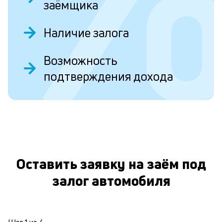
т
заёмщика
в
Наличие залога
н
в
О
Возможность
в
подтверждения дохода
о
л
к
Оставить заявку на заём под
к
и
залог автомобиля
Пр
и
с