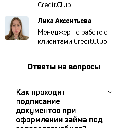
Credit.Club
д
дл
сд
Лика Аксентьева
а
т
Менеджер по работе с
по
ка
клиентами Credit.Club
ув
ш
на
од
Ответы на вопросы
и
то
су
ко
ну
Как проходит
О
подписание
по
л
документов при
во
оформлении займа под
П