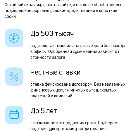
Оставляйте заявку у нас на сайте, и после её обработки мы
и
О
подберём комфортные условия кредитования в короткие
к
сроки
з
к
н
До 500 тысяч
о
с
под залог автомобиля на любые цели без похода
и
в офисы. Одобренная сумма займа зависит от
ч
стоимости залога
п
Честные ставки
ставка фиксирована договором. Без навязанных
с
финансовых услуг и мнимых выгод, скрытых
в
платежей и комиссий
р
До 5 лет
О
з
с возможностью продления срока. Подберём
подходящую программу кредитования с