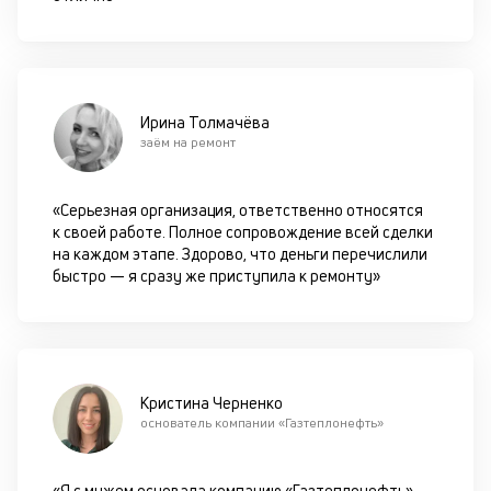
чи
бе
п
до
К
Ирина Толмачёва
заём на ремонт
к
м
«Серьезная организация, ответственно относятся
п
к своей работе. Полное сопровождение всей сделки
на каждом этапе. Здорово, что деньги перечислили
ч
быстро — я сразу же приступила к ремонту»
л
м
М
оп
Кристина Черненко
с
основатель компании «Газтеплонефть»
об
об
св
«Я с мужем основала компанию «Газтеплонефть».