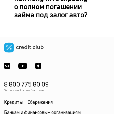
в
о полном погашении
с
ф
займа под залог авто?
по
8 800 775 80 09
Звонки по России бесплатно
Кредиты
Сбережения
Банкам и финансовым организациям