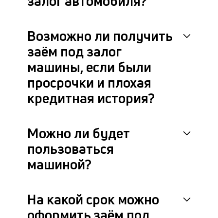
залог автомобиля?
м
к
Возможно ли получить
у
заём под залог
з
машины, если были
д
просрочки и плохая
к
кредитная история?
к
М
Можно ли будет
ис
пользоваться
и
по
машиной?
пр
ра
с
кл
На какой срок можно
и
оформить заём под
в