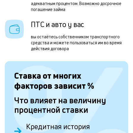
п
адекватным процентом. Возможно досрочное
погашение займа
з
а
ПТС и авто у вас
н
вы остаётесь собственником транспортного
с
средства и можете пользоваться им во время
д
действия договора
5
т
Ставка от
многих
н
факторов зависит
%
в
и
Что влияет на величину
д
процентной ставки
и
н
Кредитная история