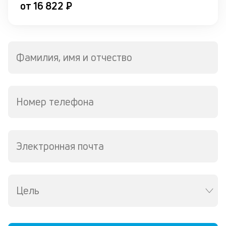
от
от 16 822 ₽
к
по
н
пр
р
Фамилия, имя и отчество
о
в
за
Номер телефона
З
м
п
Электронная почта
б
о
д
Цель
Уч
чт