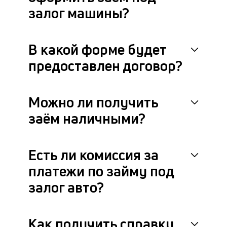
за
залог машины?
от
си
п
В какой форме будет
п
че
предоставлен договор?
в
кр
П
вс
Можно ли получить
в
заём наличными?
сц
п
кл
за
Есть ли комиссия за
по
платежи по займу под
за
ав
залог авто?
ч
он
не
ок
Как получить справку