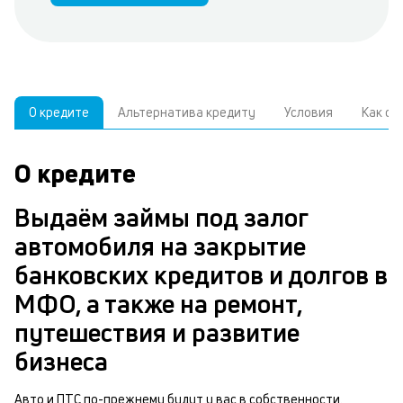
О кредите
Альтернатива кредиту
Условия
Как о
О кредите
У
С
а
р
Выдаём займы под залог
к
з
автомобиля на закрытие
В
банковских кредитов и долгов в
д
з
МФО, а также на ремонт,
ч
а
путешествия и развитие
м
в
бизнеса
п
б
б
Авто и ПТС по-прежнему будут у вас в собственности.