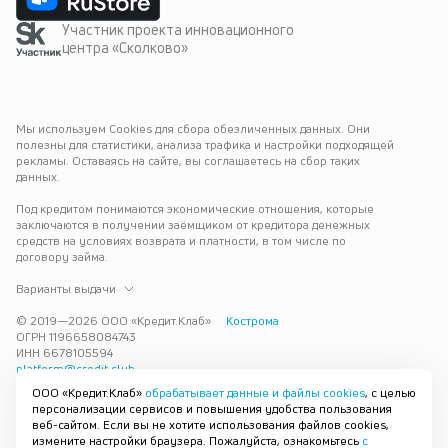
Участник проекта инновационного
центра «Сколково»
Мы используем Cookies для сбора обезличенных данных. Они 
полезны для статистики, анализа трафика и настройки подходящей 
рекламы. Оставаясь на сайте, вы соглашаетесь на сбор таких 
данных.
Под кредитом понимаются экономические отношения, которые 
заключаются в получении заёмщиком от кредитора денежных 
средств на условиях возврата и платности, в том числе по 
договору займа.
Варианты выдачи
© 2019—
2026
ООО «Кредит.Клаб»
Кострома
ОГРН 1196658084743
ИНН 6678105594
platform@credit.club
ООО «Кредит.Клаб»
обрабатывает данные и файлы cookies
, с целью
Кредит под залог недвижимости в Костроме до 15 млн рублей — 
персонализации сервисов и повышения удобства пользования
срочно и без лишних справок. Получите деньги под залог 
веб-сайтом. Если вы не хотите использования файлов cookies,
квартиры с плохой кредитной историей с одобрением за 30 минут. 
измените настройки браузера. Пожалуйста, ознакомьтесь
с