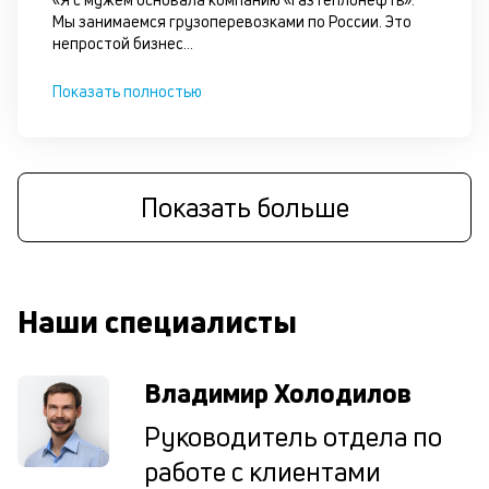
по
Мы занимаемся грузоперевозками по России. Это
за
непростой бизнес
...
на
за
Показать полностью
по
за
ав
в
Wh
Показать больше
Vi
Te
И
ж
по
Наши специалисты
ес
кл
та
Владимир Холодилов
бу
уд
Руководитель отдела по
П
со
работе с клиентами
н