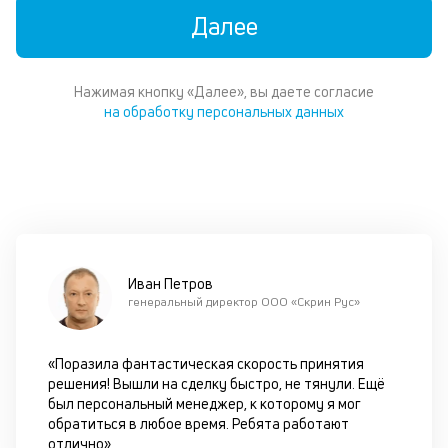
м
Далее
б
во
в
м
Нажимая кнопку «Далее», вы даете согласие
фа
на обработку персональных данных
к
п
оц
бл
че
в
це
по
Иван Петров
м
генеральный директор ООО «Скрин Рус»
в
за
по
«Поразила фантастическая скорость принятия
за
решения! Вышли на сделку быстро, не тянули. Ещё
ав
был персональный менеджер, к которому я мог
в
обратиться в любое время. Ребята работают
т
отлично»