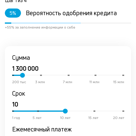
Шаг
1
из
4
за
в
Вероятность одобрения кредита
5
%
кр
ис
+55% за заполнение информации о себе
вр
ли
ст
ст
ф
Сумма
пр
ан
за
М
200 тыс
3 млн
7 млн
11 млн
15 млн
у
де
Срок
по
и
на
их
1 год
5 лет
10 лет
15 лет
20 лет
ос
в
Ежемесячный платеж
со