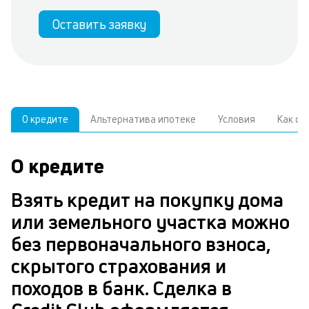
Оставить заявку
О кредите
Альтернатива ипотеке
Условия
Как о
О кредите
У
С
а
р
Взять кредит на покупку дома
и
з
или земельного участка можно
В
н
без первоначального взноса,
д
скрытого страхования и
ч
в
походов в банк. Сделка в
м