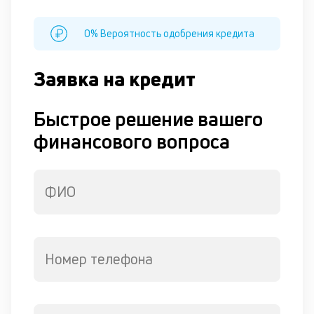
Д
о
0% Вероятность одобрения кредита
св
по
за
Заявка на кредит
в
Wh
Быстрое решение вашего
Vi
ил
финансового вопроса
Te
П
со
д
ФИО
и
по
ка
по
ш
Номер телефона
на
од
сд