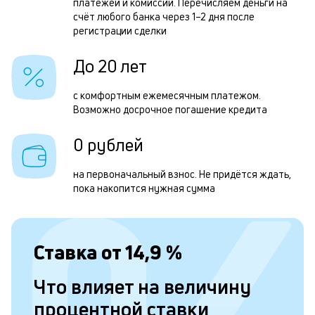
платежей и комиссий. Перечисляем деньги на
счёт любого банка через 1–2 дня после
регистрации сделки
Л
к
До 20 лет
к
с комфортным ежемесячным платежом.
и
Возможно досрочное погашение кредита
Ес
0 рублей
у
ва
на первоначальный взнос. Не придётся ждать,
ко
пока накопится нужная сумма
то
б
пр
эт
Ставка от
14,9
%
вр
ли
ст
Что влияет на величину
ст
ф
процентной ставки