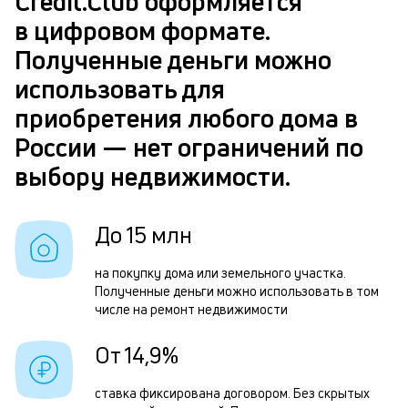
Credit.Club оформляется
п
Р
в цифровом формате.
б
п
Полученные деньги можно
и
з
использовать для
к
з
приобретения любого дома в
к
п
России — нет ограничений по
о
П
выбору недвижимости.
д
м
До 15 млн
б
на покупку дома или земельного участка.
п
Полученные деньги можно использовать в том
в
числе на ремонт недвижимости
о
От 14,9%
и
о
ставка фиксирована договором. Без скрытых