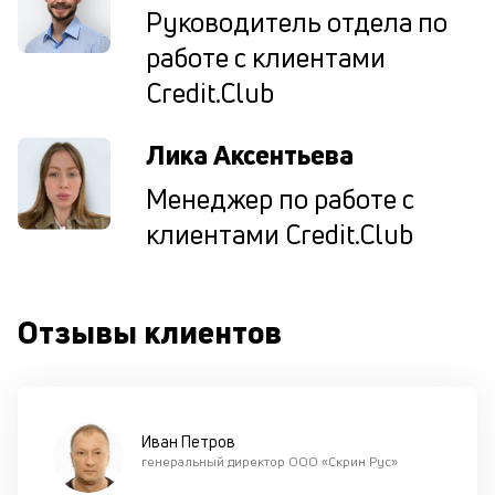
по
Руководитель отдела по
оп
работе с клиентами
ва
кр
Credit.Club
П
вс
в
Лика Аксентьева
сц
п
Менеджер по работе с
до
клиентами Credit.Club
кл
ч
он
не
ок
Отзывы клиентов
в
с
си
М
Иван Петров
генеральный директор ООО «Скрин Рус»
п