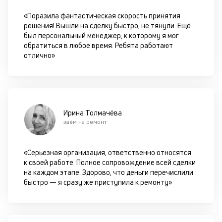
д
«Поразила фантастическая скорость принятия
б
решения! Вышли на сделку быстро, не тянули. Ещё
о
был персональный менеджер, к которому я мог
обратиться в любое время. Ребята работают
д
отлично»
П
оц
за
с
Ирина Толмачёва
на
заём на ремонт
бл
че
в
«Серьезная организация, ответственно относятся
це
к своей работе. Полное сопровождение всей сделки
ан
на каждом этапе. Здорово, что деньги перечислили
м
быстро — я сразу же приступила к ремонту»
др
ф