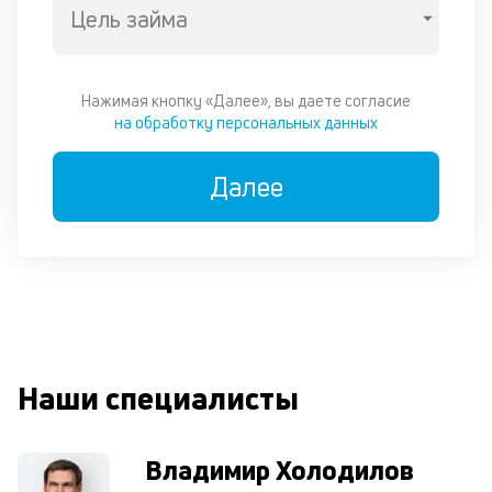
вн
Цель займа
е
е
пл
Нажимая кнопку «Далее», вы даете согласие
на обработку персональных данных
П
м
Далее
к
у
д
к
к
Наши специалисты
М
ис
це
по
Владимир Холодилов
пр