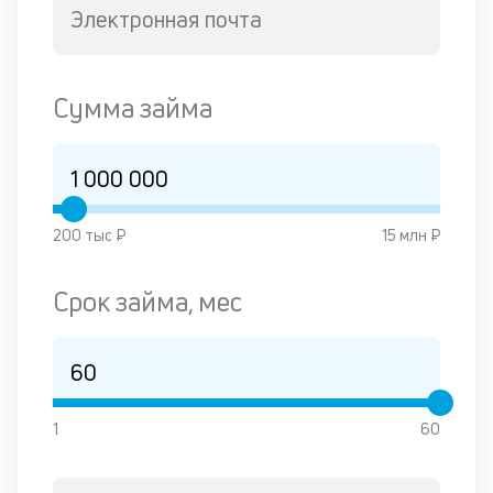
Электронная почта
М
п
д
Сумма займа
п
н
д
д
200 тыс ₽
15 млн ₽
В
Срок займа, мес
ва
ре
ч
об
вс
к
1
60
в
од
и