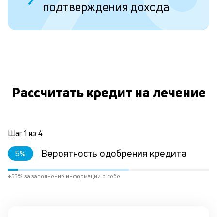
подтверждения дохода
ст
ст
ф
пр
ра
за
О
на
по
кр
Рассчитать кредит на лечение
М
из
де
по
и
Шаг
1
из
4
со
со
Вероятность одобрения кредита
5
%
от
по
+55% за заполнение информации о себе
ко
в
ре