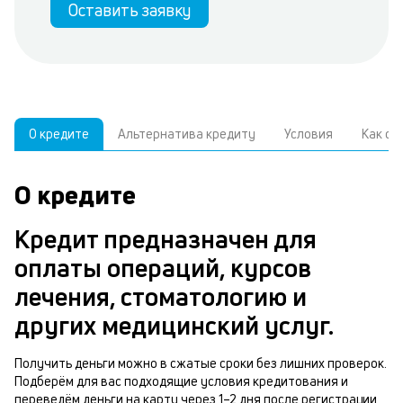
Оставить заявку
О кредите
Альтернатива кредиту
Условия
Как о
О кредите
У
С
а
р
Кредит предназначен для
к
з
оплаты операций, курсов
В
н
лечения, стоматологию и
д
о
других медицинский услуг.
ч
м
Получить деньги можно в сжатые сроки без лишних проверок.
Р
Подберём для вас подходящие условия кредитования и
п
п
переведём деньги на карту через 1–2 дня после регистрации