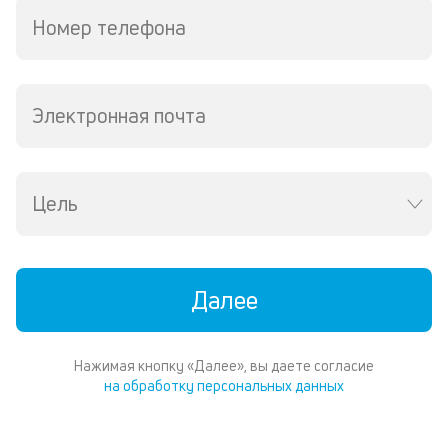
П
Номер телефона
со
д
и
по
ка
Электронная почта
по
ш
на
од
Цель
н
су
П
Далее
м
к
у
Нажимая кнопку «Далее», вы даете согласие
на обработку персональных данных
д
к