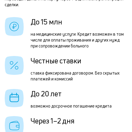
б
сделки.
з
и
з
До 15 млн
к
п
к
на медицинские услуги. Кредит возможен в том
П
числе для оплаты проживания и других нужд
о
к
при сопровождении больного
н
Честные ставки
с
д
ставка фиксирована договором. Без скрытых
платежей и комиссий
1
м
До 20 лет
б
возможно досрочное погашение кредита
п
Через 1–2 дня
в
о