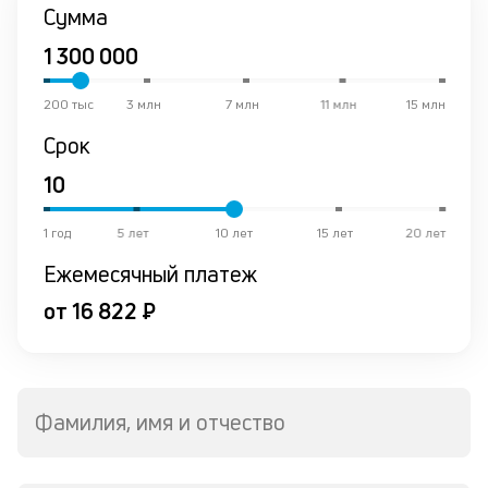
К
Сумма
ч
л
200 тыс
3 млн
7 млн
11 млн
15 млн
м
Срок
В
ко
ср
д
1 год
5 лет
10 лет
15 лет
20 лет
о
Ежемесячный платеж
св
по
от 16 822 ₽
за
на
кр
в
Wh
Фамилия, имя и отчество
Vi
ил
Te