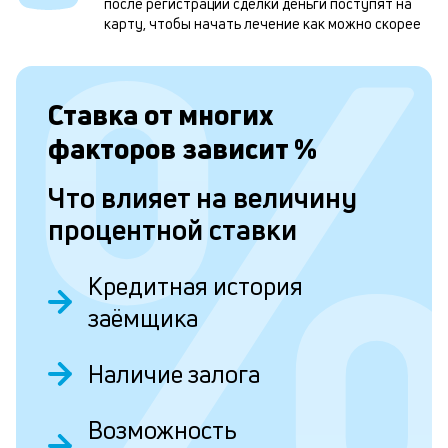
после регистрации сделки деньги поступят на
и
карту, чтобы начать лечение как можно скорее
о
Ставка от
многих
Л
факторов зависит
%
к
к
Что влияет на величину
и
процентной ставки
Ес
Кредитная история
у
ва
заёмщика
ко
то
б
Наличие залога
пр
эт
вр
Возможность
ли