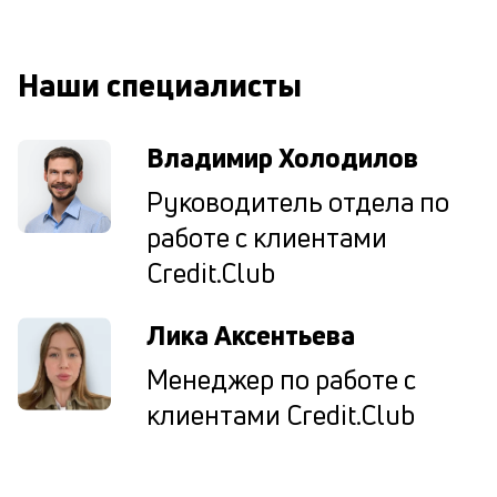
к
М
Наши специалисты
ис
це
по
Владимир Холодилов
пр
по
Руководитель отдела по
оп
ва
работе с клиентами
кр
Credit.Club
П
вс
в
Лика Аксентьева
сц
п
Менеджер по работе с
кр
за
клиентами Credit.Club
ч
он
не
ок