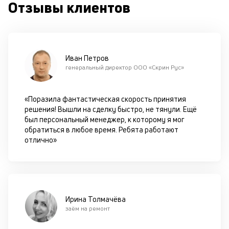
Отзывы клиентов
в
с
си
М
Иван Петров
п
генеральный директор ООО «Скрин Рус»
д
б
«Поразила фантастическая скорость принятия
решения! Вышли на сделку быстро, не тянули. Ещё
о
был персональный менеджер, к которому я мог
обратиться в любое время. Ребята работают
д
отлично»
П
оц
за
с
на
Ирина Толмачёва
бл
заём на ремонт
че
в