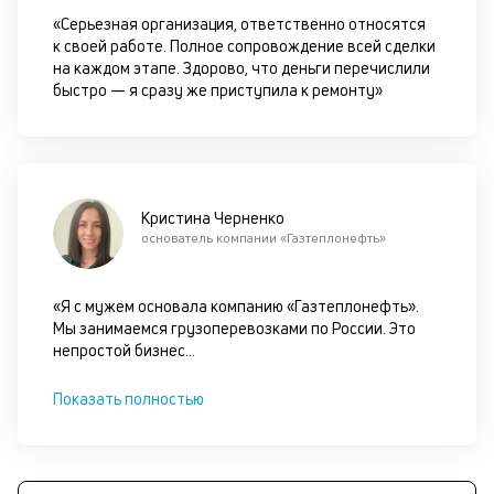
це
«Серьезная организация, ответственно относятся
ан
к своей работе. Полное сопровождение всей сделки
м
на каждом этапе. Здорово, что деньги перечислили
др
быстро — я сразу же приступила к ремонту»
фа
Кристина Черненко
основатель компании «Газтеплонефть»
«Я с мужем основала компанию «Газтеплонефть».
Мы занимаемся грузоперевозками по России. Это
непростой бизнес
...
Показать полностью