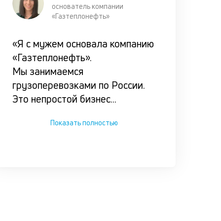
каждог
основатель компании
клиента
«Газтеплонефть»
Мы испол
«Я с мужем основала компанию
ценностн
«Газтеплонефть».
подход п
Мы занимаемся
подборе
грузоперевозками по России.
оптималь
Это непростой бизнес
...
варианта
кредитов
Показать полностью
по честно
ставке.
Прорабат
все возм
сценарии
погашени
кредита