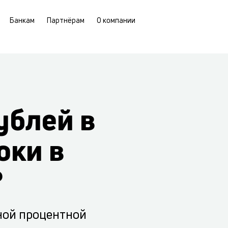
Банкам
Партнёрам
О компании
ублей в
оки в
?
ной процентной