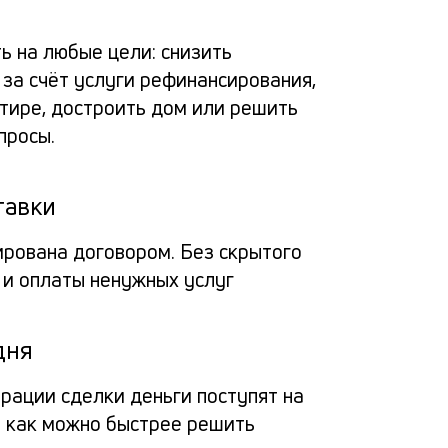
по
альт
расс
пога
ь на любые цели: снизить
зая
за счёт услуги рефинансирования,
потр
заяв
Вносит
за
ртире, достроить дом или решить
кред
просы.
деньги
пол
Про
через
в
на 
Мо
мобил
тавки
банк
пол
прило
ирована договором. Без скрытого
банка
кре
на
Заёмщи
Мини
 и оплаты ненужных услуг
или
до
спис
3
Гражд
кассу
доку
15
дня
РФ
О
креди
мил
млн
Па
органи
трации сделки деньги поступят на
Люба
— 
рубл
ы как можно быстрее решить
на
креди
ил