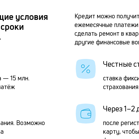
щие условия
Кредит можно получит
ежемесячные платежи 
 сроки
сделать ремонт в ква
.
другие финансовые во
Честные с
 — 15 млн.
ставка фикс
латёж
страхования
Через 1–2 
вания. Возможно
после регис
та
карту, чтоб