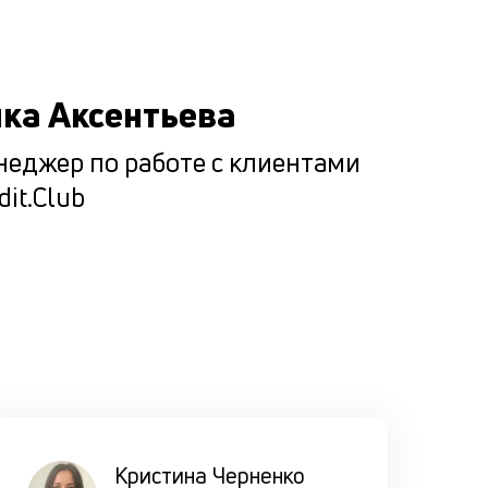
изучаем
десятки
показате
ка Аксентьева
составля
совокупн
еджер по работе с клиентами
отчёт, по
dit.Club
которому
выносим
решение.
Подбир
максим
комфор
условия
Кристина Черненко