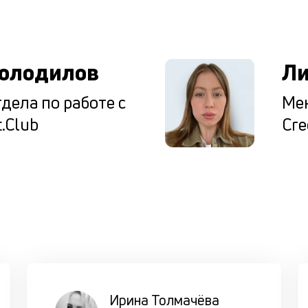
ы
олодилов
Ли
дела по работе с
Мен
.Club
Cre
Ирина Толмачёва