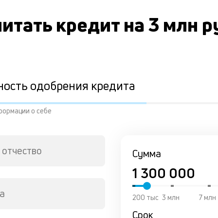
итать кредит на 3 млн 
ность одобрения кредита
формации о себе
 отчество
Сумма
а
200 тыс
3 млн
7 млн
Срок