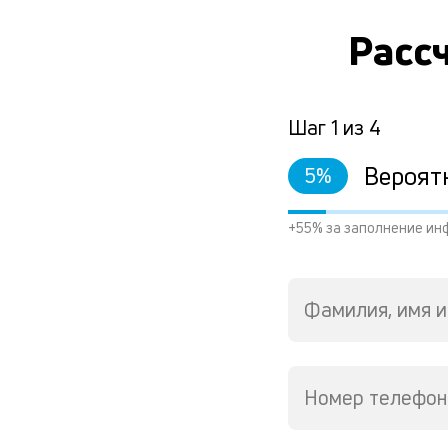
Рассч
Шаг
1
из
4
Вероят
5
%
+55% за заполнение ин
Фамилия, имя и
Номер телефон