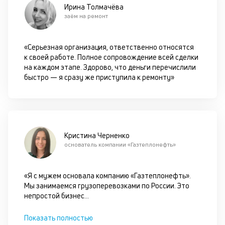
пр
Ирина Толмачёва
и
заём на ремонт
от
на
вс
«Серьезная организация, ответственно относятся
в
к своей работе. Полное сопровождение всей сделки
по
на каждом этапе. Здорово, что деньги перечислили
за
быстро — я сразу же приступила к ремонту»
по
за
ав
по
ка
ув
Кристина Черненко
ш
основатель компании «Газтеплонефть»
на
од
б
«Я с мужем основала компанию «Газтеплонефть».
су
Мы занимаемся грузоперевозками по России. Это
п
непростой бизнес
...
с
по
Показать полностью
и