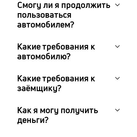
по
Смогу ли я продолжить
за
пользоваться
ав
и
автомобилем?
П
ос
у
вл
Какие требования к
автомобилю?
Какие требования к
заёмщику?
Как я могу получить
деньги?