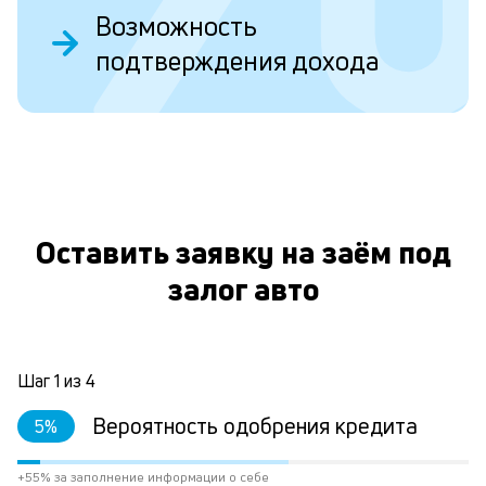
з
Возможность
д
подтверждения дохода
е
в
к
и
е
Оставить заявку на заём под
п
О
залог авто
Н
за
в
ви
Шаг
1
из
4
а
по
Вероятность одобрения кредита
5
%
сд
тр
к
+55% за заполнение информации о себе