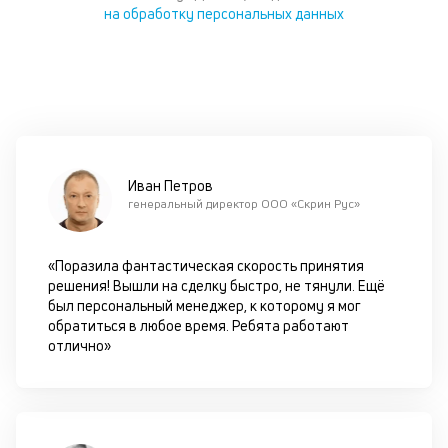
на обработку персональных данных
р
ав
гл
ч
он
б
в
ис
те
Иван Петров
со
генеральный директор ООО «Скрин Рус»
М
«Поразила фантастическая скорость принятия
C
решения! Вышли на сделку быстро, не тянули. Ещё
в
был персональный менеджер, к которому я мог
обратиться в любое время. Ребята работают
г
отлично»
п
П
м