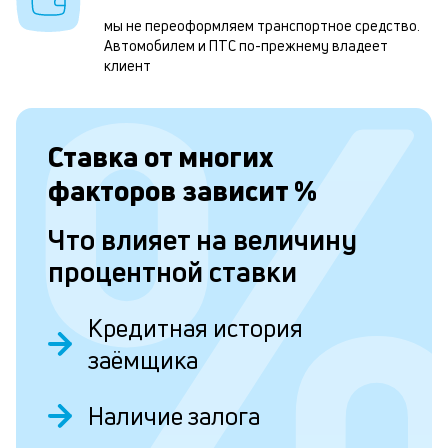
Д
мы не переоформляем транспортное средство.
э
Автомобилем и ПТС по-прежнему владеет
клиент
о
з
н
Ставка от
многих
с
факторов зависит
%
и
д
Что влияет на величину
п
процентной ставки
р
Кредитная история
п
заёмщика
н
Наличие залога
О