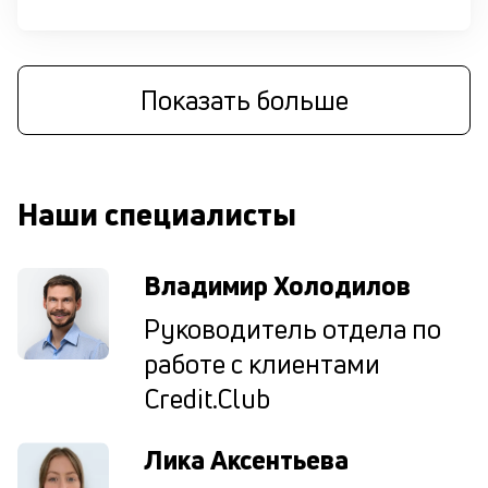
за
до
П
Показать больше
к
с
к
Наши специалисты
у
Владимир Холодилов
М
не
Руководитель отдела по
пр
п
работе с клиентами
кл
в
Credit.Club
за
по
Лика Аксентьева
за
ав