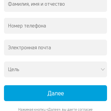
Фамилия, имя и отчество
ра
ск
вс
с
по
Номер телефона
и
в
де
Электронная почта
П
и
в
Цель
а
н
и
Далее
з
Нажимая кнопку «Далее», вы даете согласие
Ра