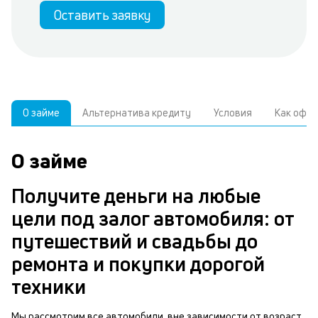
Оставить заявку
О займе
Альтернатива кредиту
Условия
Как офо
О займе
А
У
С
к
р
Получите деньги на любые
о
цели под залог автомобиля: от
В
з
з
путешествий и свадьбы до
д
а
н
ремонта и покупки дорогой
ч
в
техники
м
б
п
Мы рассмотрим все автомобили, вне зависимости от возраст