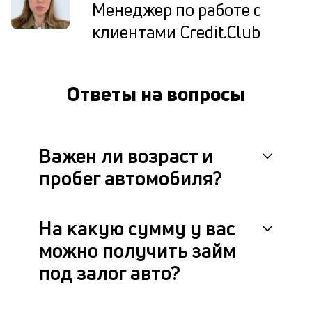
Менеджер по работе с
но
и
клиентами Credit.Club
пр
р
сц
п
Ответы на вопросы
до
ч
че
не
по
Важен ли возраст и
в
пробег автомобиля?
с
ф
си
В
На какую сумму у вас
мо
м
можно получить займ
на
под залог авто?
ав
по
по