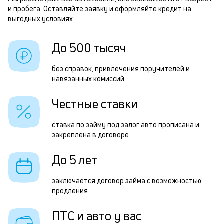
и пробега. Оставляйте заявку и оформляйте кредит на
б
П
выгодных условиях
и
з
к
До 500 тысяч
д
к
5
без справок, привлечения поручителей и
о
навязанных комиссий
т
р
Честные ставки
п
ставка по займу под залог авто прописана и
з
закреплена в договоре
а
До 5 лет
н
в
заключается договор займа с возможностью
продления
и
д
ПТС и авто у вас