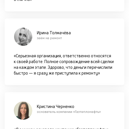
за
с
на
бл
че
Ирина Толмачёва
в
заём на ремонт
це
ан
м
«Серьезная организация, ответственно относятся
др
к своей работе. Полное сопровождение всей сделки
фа
на каждом этапе. Здорово, что деньги перечислили
быстро — я сразу же приступила к ремонту»
Кристина Черненко
основатель компании «Газтеплонефть»