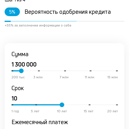
со
со
Вероятность одобрения кредита
5
%
от
по
ко
+55% за заполнение информации о себе
в
ре
К
Сумма
ч
л
м
200 тыс
3 млн
7 млн
11 млн
15 млн
Срок
Д
о
св
по
1 год
5 лет
10 лет
15 лет
20 лет
за
на
Ежемесячный платеж
кр