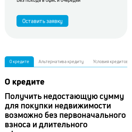
Без похода в офис и очередей
Оставить заявку
О кредите
Альтернатива кредиту
Условия кредитова
О кредите
У
С
а
р
Получить недостающую сумму
и
з
для покупки недвижимости
В
н
возможно без первоначального
д
п
взноса и длительного
ч