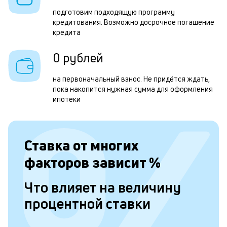
м
подготовим подходящую программу
кредитования. Возможно досрочное погашение
б
кредита
п
0 рублей
в
о
на первоначальный взнос. Не придётся ждать,
пока накопится нужная сумма для оформления
и
ипотеки
о
Ставка от
многих
Л
к
факторов зависит
%
к
Что влияет на величину
и
процентной ставки
Ес
у