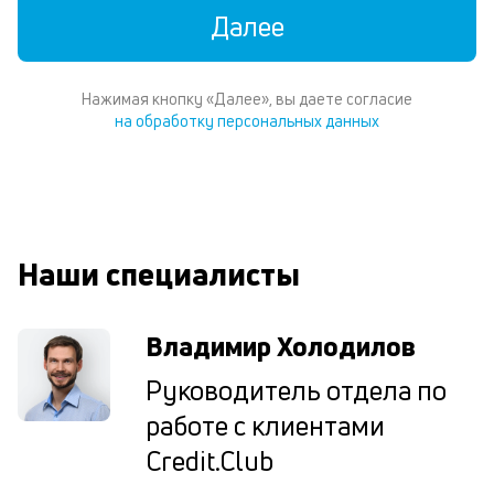
к
Далее
у
д
Нажимая кнопку «Далее», вы даете согласие
к
на обработку персональных данных
к
М
ис
це
Наши специалисты
по
пр
по
оп
Владимир Холодилов
ва
кр
Руководитель отдела по
П
работе с клиентами
вс
в
Credit.Club
сц
п