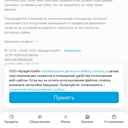
полезны для статистики, анализа трафика и настройки подходящей 
рекламы. Оставаясь на сайте, вы соглашаетесь на сбор таких 
данных.
Под кредитом понимаются экономические отношения, которые 
заключаются в получении заёмщиком от кредитора денежных 
средств на условиях возврата и платности, в том числе по 
договору займа.
Варианты выдачи
© 2019—
2026
ООО «Кредит.Клаб»
Кемерово
ОГРН 1196658084743
ИНН 6678105594
platform@credit.club
ООО «Кредит.Клаб»
обрабатывает данные и файлы cookies
, с целью
Кредит под залог недвижимости в Кемерове до 15 млн рублей — 
персонализации сервисов и повышения удобства пользования
срочно и без лишних справок. Получите деньги под залог 
веб-сайтом. Если вы не хотите использования файлов cookies,
квартиры с плохой кредитной историей с одобрением за 30 минут. 
измените настройки браузера. Пожалуйста, ознакомьтесь
с
Рассмотрим заявку и предложим наиболее подходящие условия 
политикой использования cookies
.
под ваши возможности.
Принять
Карта сайта
Кредиты
Сбережения
Меню
Банкам
О компании