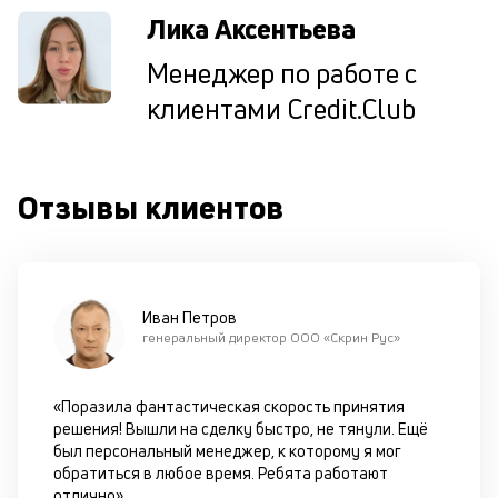
кр
Лика Аксентьева
кл
ч
Менеджер по работе с
он
клиентами Credit.Club
не
ок
в
с
си
Отзывы клиентов
М
п
д
Иван Петров
генеральный директор ООО «Скрин Рус»
б
о
«Поразила фантастическая скорость принятия
д
решения! Вышли на сделку быстро, не тянули. Ещё
был персональный менеджер, к которому я мог
обратиться в любое время. Ребята работают
П
отлично»
оц