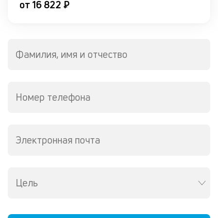
от 16 822 ₽
в
Wh
Vi
ил
Te
П
Фамилия, имя и отчество
кл
со
д
и
Номер телефона
по
ка
по
ш
Электронная почта
на
од
н
су
Цель
П
м