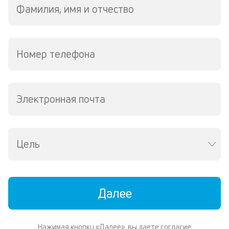
Фамилия, имя и отчество
Wh
Vi
ил
Te
П
Номер телефона
кл
со
д
и
Электронная почта
по
ка
по
ш
на
Цель
од
н
су
Далее
П
м
Нажимая кнопку «Далее», вы даете согласие