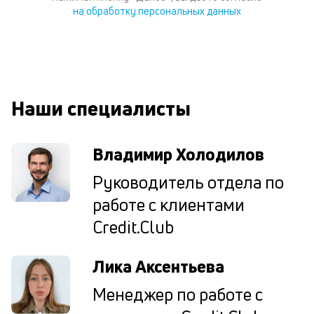
к
на обработку персональных данных
у
д
к
к
Наши специалисты
М
ис
це
Владимир Холодилов
по
пр
Руководитель отдела по
по
работе с клиентами
оп
ва
Credit.Club
кр
П
вс
Лика Аксентьева
в
сц
Менеджер по работе с
п