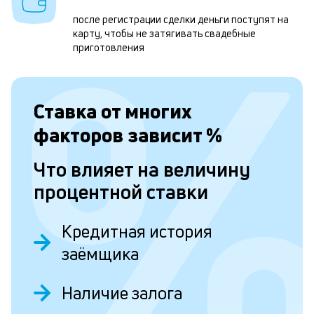
п
после регистрации сделки деньги поступят на
карту, чтобы не затягивать свадебные
в
приготовления
о
и
о
Ставка от
многих
факторов зависит
%
Л
Что влияет на величину
к
процентной ставки
к
и
Кредитная история
Ес
заёмщика
у
ва
Наличие залога
ко
то