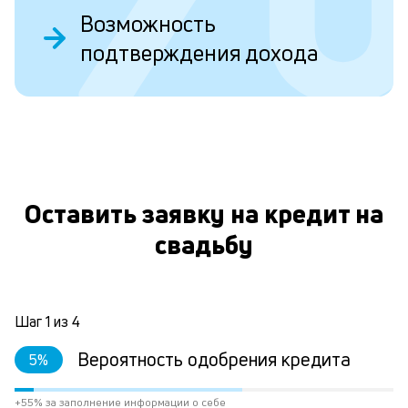
б
Возможность
пр
эт
подтверждения дохода
вр
ли
ст
ст
ф
О
пр
ра
за
на
Оставить заявку на кредит на
по
свадьбу
кр
М
из
де
по
Шаг
1
из
4
и
со
Вероятность одобрения кредита
5
%
со
от
+55% за заполнение информации о себе
по