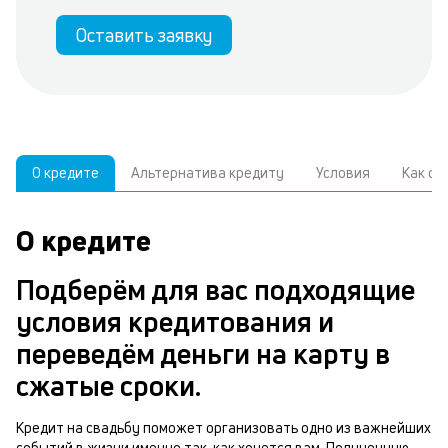
Оставить заявку
О кредите
Альтернатива кредиту
Условия
Как о
О кредите
У
С
а
р
Подберём для вас подходящие
к
з
условия кредитования и
В
в
переведём деньги на карту в
д
б
сжатые сроки.
ч
н
м
Кредит на свадьбу поможет организовать одно из важнейших
с
событий в жизни именно так, как хочется вам. Полученную