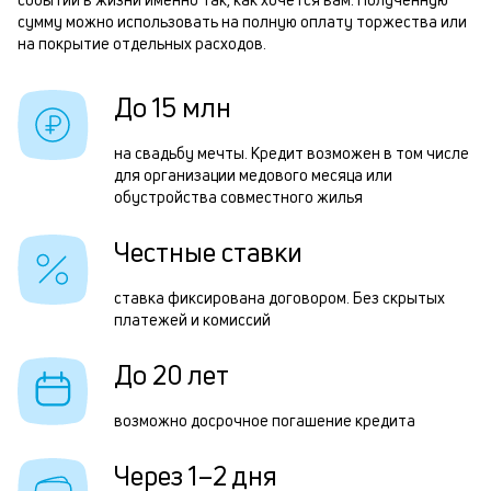
п
сумму можно использовать на полную оплату торжества или
б
на покрытие отдельных расходов.
Р
и
п
До 15 млн
к
з
к
на свадьбу мечты. Кредит возможен в том числе
з
для организации медового месяца или
о
п
обустройства совместного жилья
П
Честные ставки
к
ставка фиксирована договором. Без скрытых
н
платежей и комиссий
с
До 20 лет
д
1
возможно досрочное погашение кредита
м
Через 1–2 дня
б