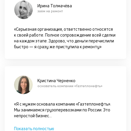
за
Ирина Толмачёва
с
заём на ремонт
на
бл
че
«Серьезная организация, ответственно относятся
в
к своей работе. Полное сопровождение всей сделки
це
на каждом этапе. Здорово, что деньги перечислили
ан
быстро — я сразу же приступила к ремонту»
м
др
фа
Кристина Черненко
основатель компании «Газтеплонефть»
«Я с мужем основала компанию «Газтеплонефть».
Мы занимаемся грузоперевозками по России. Это
непростой бизнес
...
Показать полностью