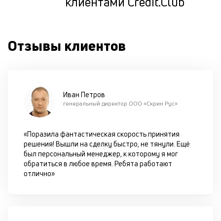
клиентами Credit.Club
кр
кл
ч
он
Отзывы клиентов
не
ок
в
с
си
Иван Петров
М
генеральный директор ООО «Скрин Рус»
п
«Поразила фантастическая скорость принятия
д
решения! Вышли на сделку быстро, не тянули. Ещё
б
был персональный менеджер, к которому я мог
обратиться в любое время. Ребята работают
о
отлично»
д
П
оц