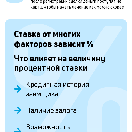
после регистрации сделки деньги поступят на
и
карту, чтобы начать лечение как можно скорее
о
Ставка от
многих
Л
факторов зависит
%
к
к
Что влияет на величину
и
процентной ставки
Ес
Кредитная история
у
ва
заёмщика
ко
то
б
Наличие залога
пр
эт
вр
Возможность
ли