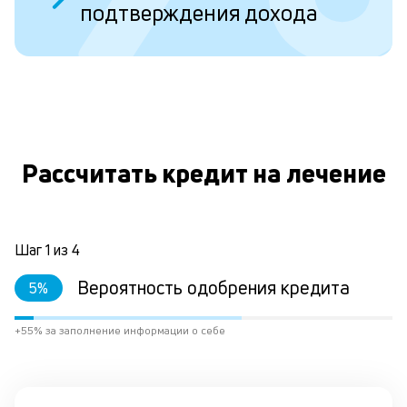
подтверждения дохода
ст
ст
ф
пр
ра
за
О
на
по
кр
Рассчитать кредит на лечение
М
из
де
по
и
Шаг
1
из
4
со
со
Вероятность одобрения кредита
5
%
от
по
+55% за заполнение информации о себе
ко
в
ре