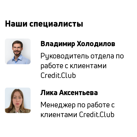
к
М
Наши специалисты
ис
це
по
Владимир Холодилов
пр
по
Руководитель отдела по
оп
ва
работе с клиентами
кр
Credit.Club
П
вс
в
Лика Аксентьева
сц
п
Менеджер по работе с
кр
за
клиентами Credit.Club
ч
он
не
ок