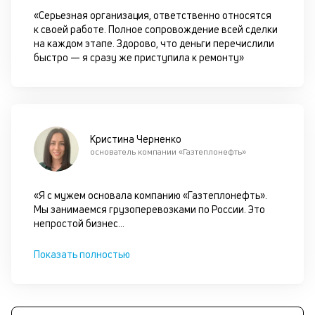
це
«Серьезная организация, ответственно относятся
ан
к своей работе. Полное сопровождение всей сделки
м
на каждом этапе. Здорово, что деньги перечислили
др
быстро — я сразу же приступила к ремонту»
фа
Кристина Черненко
основатель компании «Газтеплонефть»
«Я с мужем основала компанию «Газтеплонефть».
Мы занимаемся грузоперевозками по России. Это
непростой бизнес
...
Показать полностью