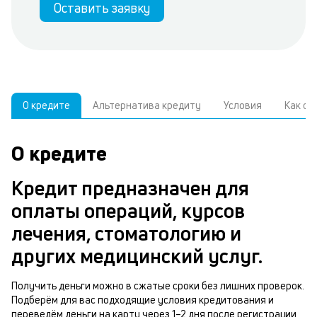
Оставить заявку
О кредите
Альтернатива кредиту
Условия
Как о
О кредите
У
С
а
р
Кредит предназначен для
к
з
оплаты операций, курсов
В
н
лечения, стоматологию и
д
о
других медицинский услуг.
ч
м
Получить деньги можно в сжатые сроки без лишних проверок.
Р
Подберём для вас подходящие условия кредитования и
п
п
переведём деньги на карту через 1–2 дня после регистрации