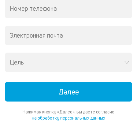
П
Номер телефона
со
д
и
по
ка
Электронная почта
по
ш
на
од
Цель
н
су
П
Далее
м
к
у
Нажимая кнопку «Далее», вы даете согласие
на обработку персональных данных
д
к