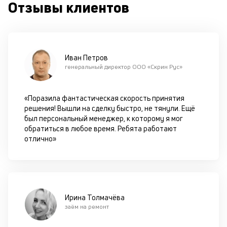
Отзывы клиентов
в
с
си
М
Иван Петров
п
генеральный директор ООО «Скрин Рус»
д
б
«Поразила фантастическая скорость принятия
решения! Вышли на сделку быстро, не тянули. Ещё
о
был персональный менеджер, к которому я мог
обратиться в любое время. Ребята работают
д
отлично»
П
оц
за
с
на
Ирина Толмачёва
бл
заём на ремонт
че
в