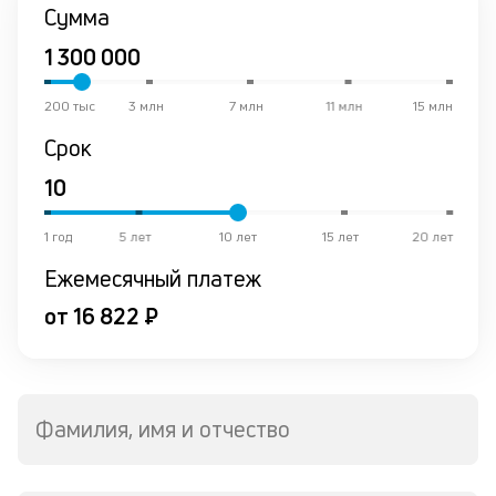
К
Сумма
ч
л
200 тыс
3 млн
7 млн
11 млн
15 млн
м
Срок
В
ко
ср
д
1 год
5 лет
10 лет
15 лет
20 лет
о
Ежемесячный платеж
св
по
от 16 822 ₽
за
на
кр
в
Wh
Фамилия, имя и отчество
Vi
ил
Te