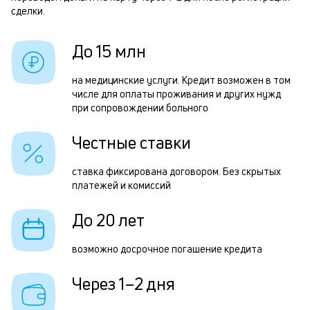
б
сделки.
з
и
з
До 15 млн
к
п
к
на медицинские услуги. Кредит возможен в том
П
числе для оплаты проживания и других нужд
о
к
при сопровождении больного
н
Честные ставки
с
д
ставка фиксирована договором. Без скрытых
платежей и комиссий
1
м
До 20 лет
б
возможно досрочное погашение кредита
п
Через 1–2 дня
в
о