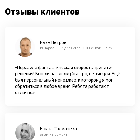
вс
в
Отзывы клиентов
сц
п
кр
за
ч
Иван Петров
он
генеральный директор ООО «Скрин Рус»
не
ок
в
«Поразила фантастическая скорость принятия
с
решения! Вышли на сделку быстро, не тянули. Ещё
си
был персональный менеджер, к которому я мог
обратиться в любое время. Ребята работают
М
отлично»
п
д
б
Ирина Толмачёва
о
заём на ремонт