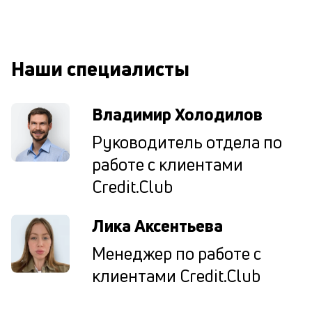
П
м
к
Наши специалисты
у
д
Владимир Холодилов
к
Руководитель отдела по
к
работе с клиентами
М
Credit.Club
ис
це
по
Лика Аксентьева
пр
по
Менеджер по работе с
оп
клиентами Credit.Club
ва
кр
П