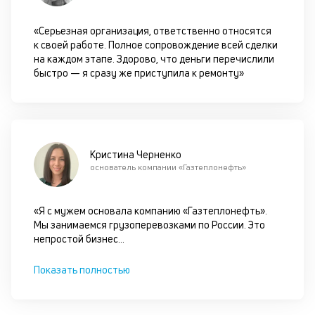
д
«Серьезная организация, ответственно относятся
П
к своей работе. Полное сопровождение всей сделки
оц
на каждом этапе. Здорово, что деньги перечислили
за
быстро — я сразу же приступила к ремонту»
с
на
бл
че
в
це
Кристина Черненко
ан
основатель компании «Газтеплонефть»
м
др
фа
«Я с мужем основала компанию «Газтеплонефть».
Мы занимаемся грузоперевозками по России. Это
непростой бизнес
...
Показать полностью