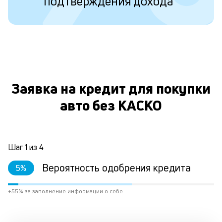
подтверждения дохода
Ес
у
ва
ко
то
б
пр
О
эт
вр
Заявка на кредит для покупки
ли
авто без КАСКО
ст
ст
ф
пр
ра
Шаг
1
из
4
за
на
Вероятность одобрения кредита
5
%
по
кр
М
+55% за заполнение информации о себе
из
де
по