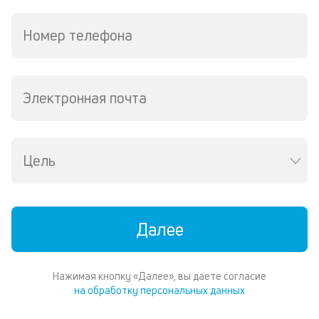
по
за
Номер телефона
на
кр
в
Wh
Электронная почта
Vi
ил
Te
П
со
Цель
д
и
по
ка
Далее
по
ш
на
од
Нажимая кнопку «Далее», вы даете согласие
н
на обработку персональных данных
су