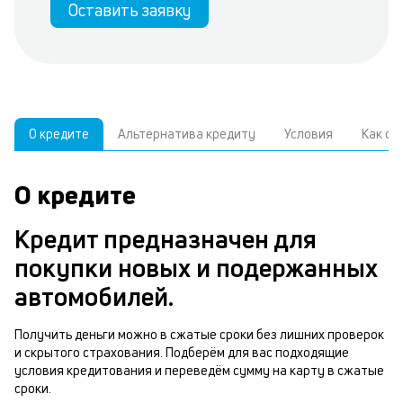
Оставить заявку
О кредите
Альтернатива кредиту
Условия
Как о
О кредите
У
С
а
р
Кредит предназначен для
а
з
покупки новых и подержанных
В
в
автомобилей.
д
б
ч
Получить деньги можно в сжатые сроки без лишних проверок
и скрытого страхования. Подберём для вас подходящие
м
О
условия кредитования и переведём сумму на карту в сжатые
п
сроки.
з