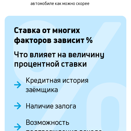
автомобиле как можно скорее
п
м
б
Ставка от
многих
п
факторов зависит
%
в
Что влияет на величину
о
процентной ставки
и
о
Кредитная история
заёмщика
Л
к
Наличие залога
к
и
Возможность