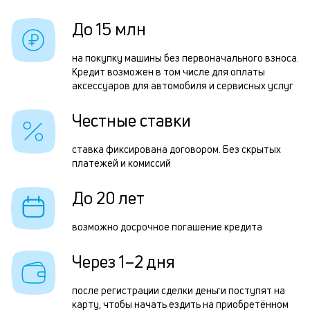
б
н
До 15 млн
и
с
к
на покупку машины без первоначального взноса.
и
Кредит возможен в том числе для оплаты
к
аксессуаров для автомобиля и сервисных услуг
о
с
Честные ставки
р
з
ставка фиксирована договором. Без скрытых
платежей и комиссий
п
П
До 20 лет
к
возможно досрочное погашение кредита
д
Через 1–2 дня
1
м
после регистрации сделки деньги поступят на
н
карту, чтобы начать ездить на приобретённом