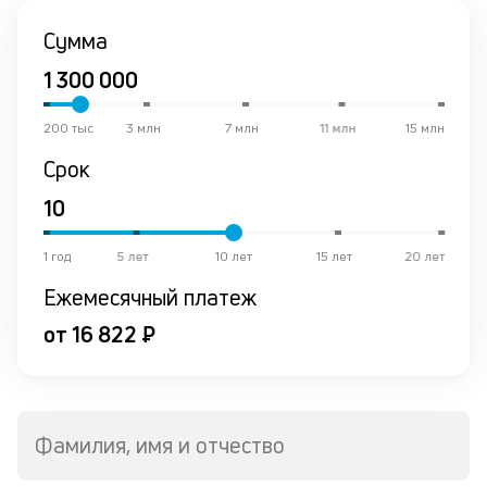
и
Сумма
со
со
от
по
ко
200 тыс
3 млн
7 млн
11 млн
15 млн
в
Срок
ре
К
ч
1 год
5 лет
10 лет
15 лет
20 лет
л
Ежемесячный платеж
м
от 16 822 ₽
В
ко
ср
д
Фамилия, имя и отчество
о
св