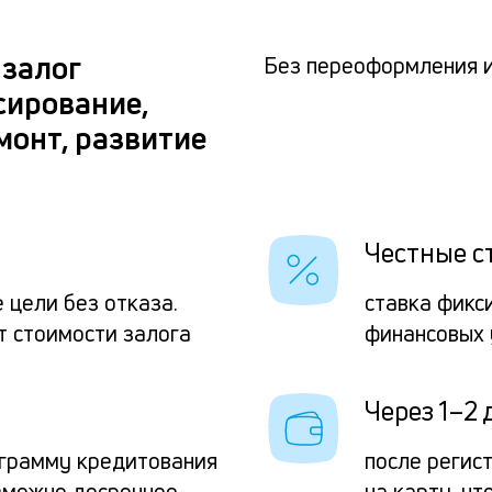
 залог
Без переоформления 
сирование,
монт, развитие
Честные с
 цели без отказа.
ставка фикс
т стоимости залога
финансовых 
Через 1–2 
грамму кредитования
после регис
зможно досрочное
на карту, ч