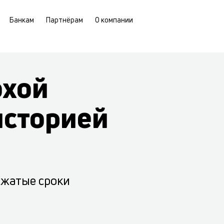
Банкам
Партнёрам
О компании
охой
историей
сжатые сроки