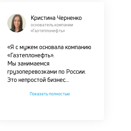
оказался 
сложной
Кристина Черненко
ситуации.
основатель компании
«Газтеплонефть»
«Я с мужем основала компанию
«Газтеплонефть».
Мы занимаемся
грузоперевозками по России.
Это непростой бизнес
...
Показать полностью