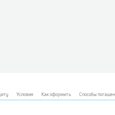
диту
Условия
Как оформить
Способы погаше