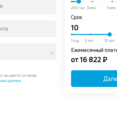
а
200 тыс
3 млн
7 млн
Срок
чта
1 год
5 лет
10 лет
Ежемесячный плат
от 16 822 ₽
», вы даете согласие
Дал
ьных данных