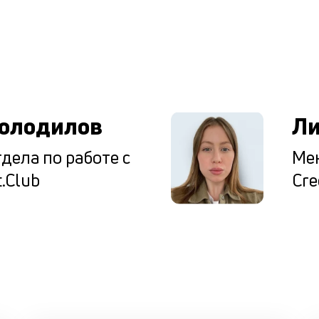
ы
олодилов
Ли
дела по работе с
Мен
.Club
Cre