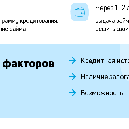
Через 1–2 
грамму кредитования.
выдача займ
ние займа
решить свои
 факторов
Кредитная ист
Наличие залог
Возможность 