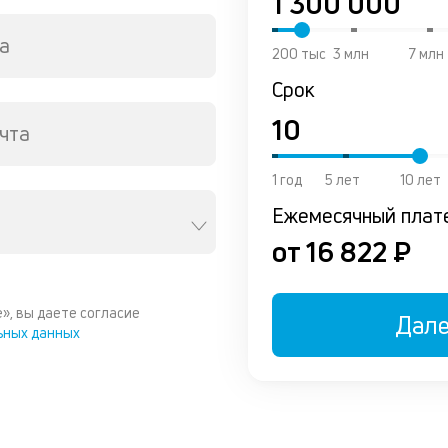
а
200 тыс
3 млн
7 млн
Срок
чта
1 год
5 лет
10 лет
Ежемесячный плат
от 16 822 ₽
», вы даете согласие
Дал
ьных данных