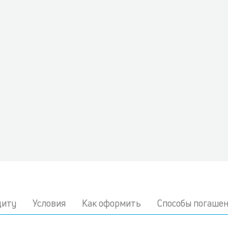
диту
Условия
Как оформить
Способы погаше