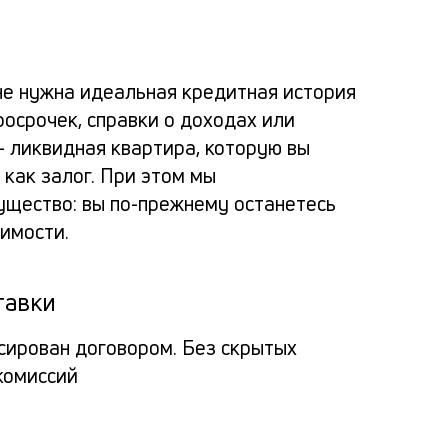
Ка
Ком
Усло
Спо
Реш
по
альт
расс
пога
не нужна идеальная кредитная история
зая
росрочек, справки о доходах или
потр
заяв
Вносит
за
— ликвидная квартира, которую вы
кред
как залог. При этом мы
деньги
Про
пол
щество: вы по-прежнему останетесь
через
кли
в
пос
имости.
мобил
банк
обр
прило
тавки
банка
Пол
Заёмщи
Мини
или
заё
сирован договором. Без скрытых
спис
Гражд
кассу
комиссий
О
доку
на
РФ
креди
сум
Па
органи
Люба