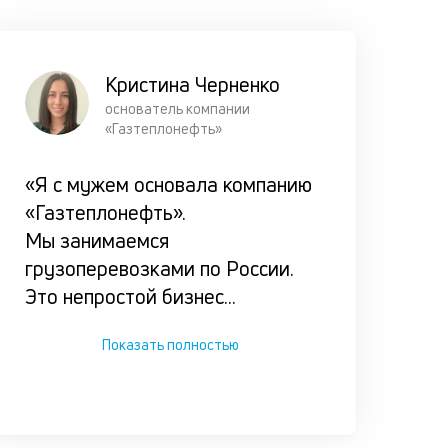
займа
клиентом,
чтобы он 
Кристина Черненко
оказался 
основатель компании
сложной
«Газтеплонефть»
ситуации.
«Я с мужем основала компанию
«Газтеплонефть».
Мы занимаемся
грузоперевозками по России.
Это непростой бизнес
...
Показать полностью