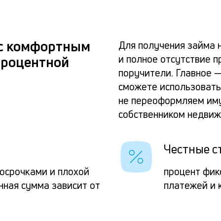
 с комфортным
Для получения займа 
и полное отсутствие п
процентной
поручители. Главное 
сможете использовать 
не переоформляем иму
собственником недвиж
Честные с
росрочками и плохой
процент фик
нная сумма зависит от
платежей и 