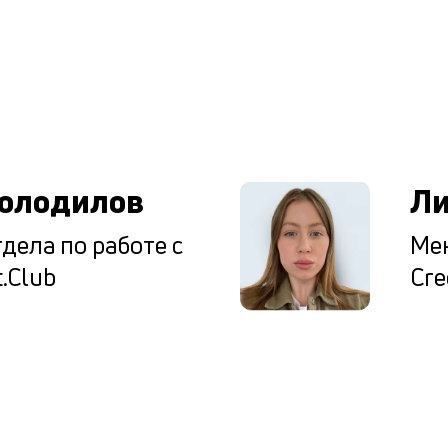
ы
олодилов
Ли
дела по работе с
Мен
.Club
Cre