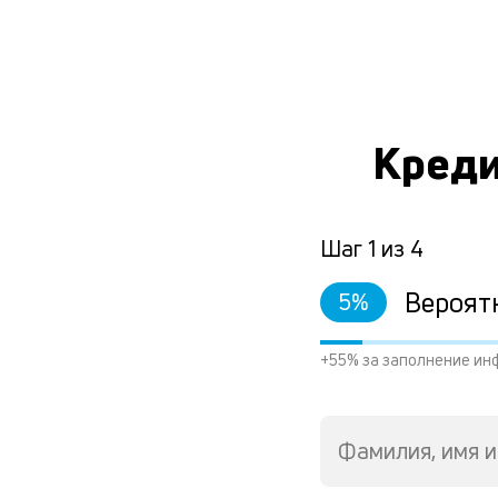
Креди
Шаг
1
из
4
Вероят
5
%
+55% за заполнение ин
Фамилия, имя и