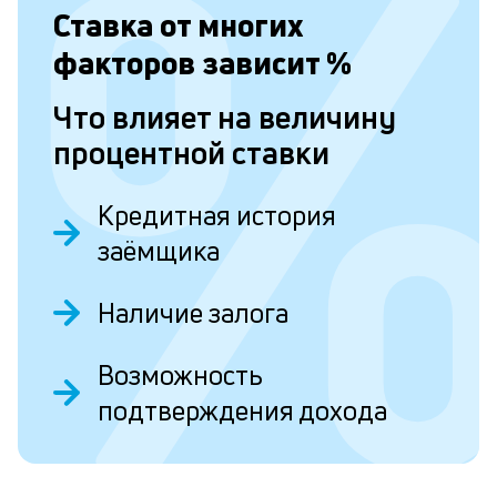
в
Ставка от
многих
о
факторов зависит
%
и
о
Что влияет на величину
процентной ставки
Л
к
Кредитная история
к
заёмщика
и
Наличие залога
Ес
у
Возможность
ва
ко
подтверждения дохода
то
б
пр
эт