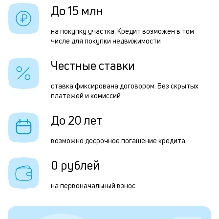
у
б
До 15 млн
и
Р
на покупку участка. Кредит возможен в том
к
числе для покупки недвижимости
п
к
з
Честные ставки
о
з
ставка фиксирована договором. Без скрытых
п
платежей и комиссий
П
До 20 лет
к
д
возможно досрочное погашение кредита
1
0 рублей
м
б
на первоначальный взнос
п