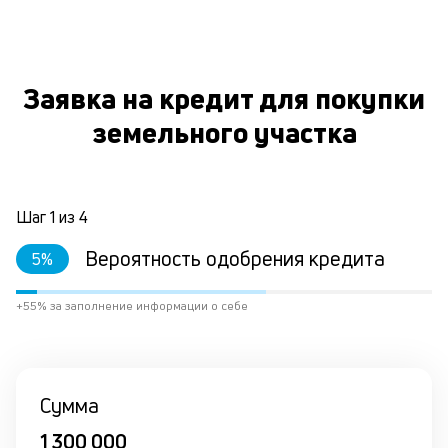
вр
ли
ст
ст
Заявка на кредит для покупки
ф
пр
земельного участка
ра
О
за
на
по
кр
Шаг
1
из
4
М
из
Вероятность одобрения кредита
5
%
де
по
+55% за заполнение информации о себе
и
со
со
от
по
Сумма
ко
в