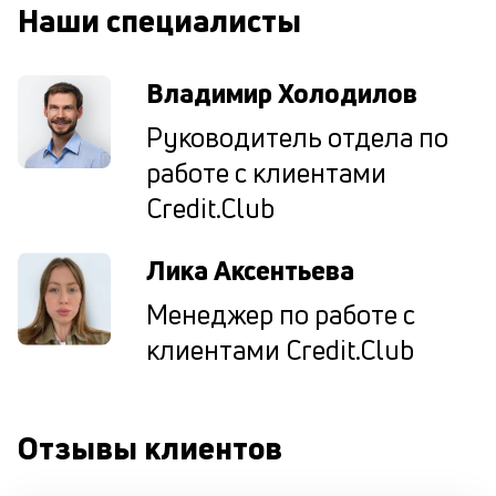
Наши специалисты
М
ис
Владимир Холодилов
це
по
Руководитель отдела по
пр
по
работе с клиентами
оп
ва
Credit.Club
кр
П
Лика Аксентьева
вс
в
Менеджер по работе с
сц
п
клиентами Credit.Club
кр
за
ч
он
Отзывы клиентов
не
ок
в