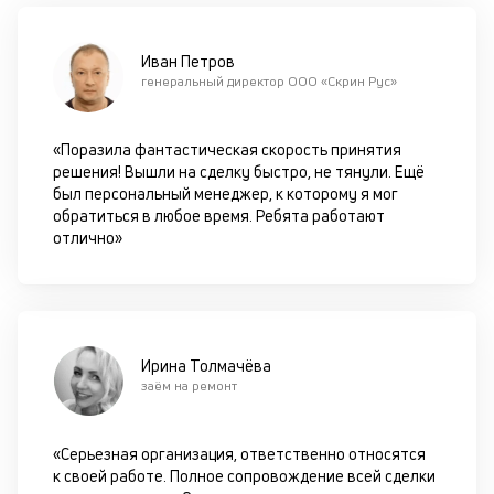
с
си
Иван Петров
М
генеральный директор ООО «Скрин Рус»
п
«Поразила фантастическая скорость принятия
д
решения! Вышли на сделку быстро, не тянули. Ещё
б
был персональный менеджер, к которому я мог
обратиться в любое время. Ребята работают
о
отлично»
д
П
оц
за
Ирина Толмачёва
с
заём на ремонт
на
бл
че
«Серьезная организация, ответственно относятся
в
к своей работе. Полное сопровождение всей сделки
це