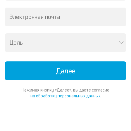
со
д
и
Электронная почта
по
ка
по
ш
Цель
на
од
н
су
Далее
П
м
Нажимая кнопку «Далее», вы даете согласие
к
на обработку персональных данных
у
д
к
к