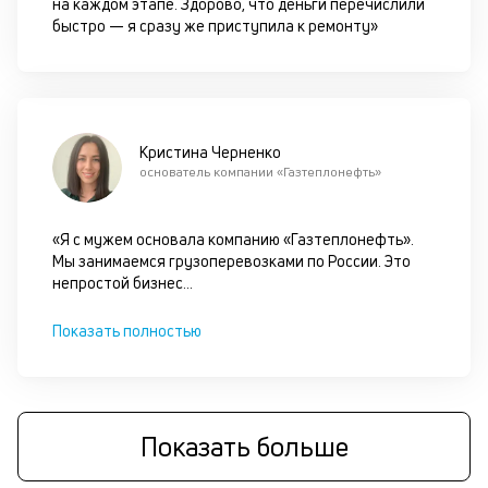
на каждом этапе. Здорово, что деньги перечислили
ан
быстро — я сразу же приступила к ремонту»
м
др
ф
Кристина Черненко
основатель компании «Газтеплонефть»
«Я с мужем основала компанию «Газтеплонефть».
Мы занимаемся грузоперевозками по России. Это
непростой бизнес
...
Показать полностью
Показать больше