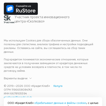
Участник проекта инновационного
центра «Сколково»
Мы используем Cookies для сбора обезличенных данных. Они 
полезны для статистики, анализа трафика и настройки подходящей 
рекламы. Оставаясь на сайте, вы соглашаетесь на сбор таких 
данных.
Под кредитом понимаются экономические отношения, которые 
заключаются в получении заёмщиком от кредитора денежных 
средств на условиях возврата и платности, в том числе по 
договору займа.
Варианты выдачи
© 2019—
2026
ООО «Кредит.Клаб»
Калуга
ОГРН 1196658084743
ИНН 6678105594
platform@credit.club
ООО «Кредит.Клаб»
обрабатывает данные и файлы cookies
, с целью
Кредит под залог недвижимости в Калуге до 15 млн рублей — 