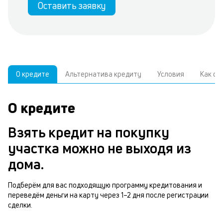
Оставить заявку
О кредите
Альтернатива кредиту
Условия
Как о
О кредите
У
С
а
р
Взять кредит на покупку
к
з
участка можно не выходя из
В
в
дома.
д
б
ч
Подберём для вас подходящую программу кредитования и
н
переведём деньги на карту через 1–2 дня после регистрации
м
сделки.
п
п