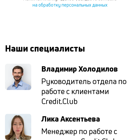
за
на обработку персональных данных
на
за
по
за
н
в
Wh
Наши специалисты
Vi
ил
Te
Владимир Холодилов
И
пе
Руководитель отдела по
ес
та
работе с клиентами
уд
Credit.Club
кл
О
п
Лика Аксентьева
в
сб
Менеджер по работе с
до
а