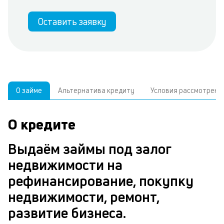
Оставить заявку
О займе
Альтернатива кредиту
Условия рассмотрени
О кредите
У
С
а
р
Выдаём займы под залог
п
з
недвижимости на
В
к
рефинансирование, покупку
д
в
недвижимости, ремонт,
ч
б
развитие бизнеса.
м