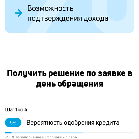
Возможность
к
подтверждения дохода
п
к
и
О
Ес
у
ва
Получить решение по заявке в
ко
то
день обращения
б
пр
эт
вр
ли
Шаг
1
из
4
ст
ст
Вероятность одобрения кредита
5
%
ф
пр
+55% за заполнение информации о себе
пр