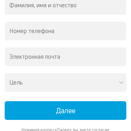
р
Фамилия, имя и отчество
о
в
за
Номер телефона
К
к
ч
Электронная почта
л
м
Цель
В
де
о
д
пе
Далее
о
св
по
Нажимая кнопку «Далее», вы даете согласие