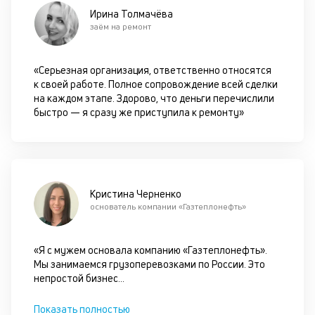
М
Ирина Толмачёва
ис
заём на ремонт
це
по
пр
«Серьезная организация, ответственно относятся
по
к своей работе. Полное сопровождение всей сделки
оп
на каждом этапе. Здорово, что деньги перечислили
ва
быстро — я сразу же приступила к ремонту»
кр
П
вс
в
сц
п
Кристина Черненко
за
основатель компании «Газтеплонефть»
кл
ч
он
«Я с мужем основала компанию «Газтеплонефть».
не
Мы занимаемся грузоперевозками по России. Это
ок
непростой бизнес
...
в
с
Показать полностью