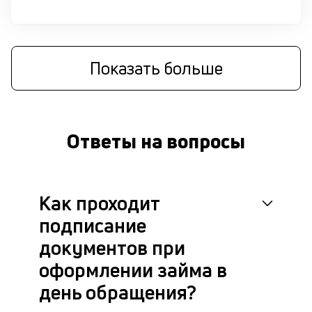
си
М
п
Показать больше
д
б
б
Ответы на вопросы
о
д
Как проходит
П
оц
подписание
за
на
документов при
за
оформлении займа в
по
за
день обращения?
н
с