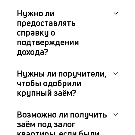
на
Нужно ли
бл
че
предоставлять
в
це
справку о
ан
подтверждении
м
др
дохода?
фа
Нужны ли поручители,
чтобы одобрили
крупный заём?
Возможно ли получить
заём под залог
квартиры, если были