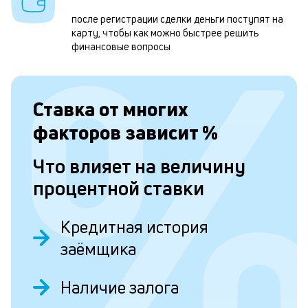
к
после регистрации сделки деньги поступят на
карту, чтобы как можно быстрее решить
н
финансовые вопросы
с
д
Ставка от
многих
1
м
факторов зависит
%
б
Что влияет на величину
п
процентной ставки
в
о
Кредитная история
и
заёмщика
о
Наличие залога
Л