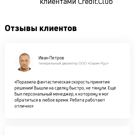
клиентами Credit.Club
т
по
ка
по
Отзывы клиентов
ш
на
од
н
су
Иван Петров
генеральный директор ООО «Скрин Рус»
П
м
«Поразила фантастическая скорость принятия
к
решения! Вышли на сделку быстро, не тянули. Ещё
был персональный менеджер, к которому я мог
у
обратиться в любое время. Ребята работают
д
отлично»
к
к