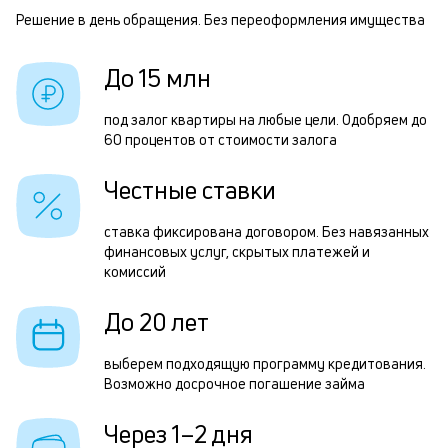
п
Решение в день обращения. Без переоформления имущества
Р
б
п
До 15 млн
и
о
к
з
под залог квартиры на любые цели. Одобряем до
к
60 процентов от стоимости залога
з
о
3
Честные ставки
м
ставка фиксирована договором. Без навязанных
в
финансовых услуг, скрытых платежей и
комиссий
д
о
До 20 лет
П
выберем подходящую программу кредитования.
з
Возможно досрочное погашение займа
п
Через 1–2 дня
з