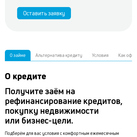
Оставить заявку
О займе
Альтернатива кредиту
Условия
Как офо
О кредите
У
С
а
р
Получите заём на
к
з
рефинансирование кредитов,
В
в
покупку недвижимости
д
б
или бизнес-цели.
ч
м
Подберём для вас условия с комфортным ежемесячным
Р