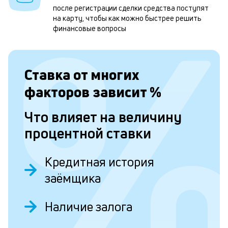
после регистрации сделки средства поступят
1
на карту, чтобы как можно быстрее решить
м
финансовые вопросы
б
п
Ставка от
многих
в
факторов зависит
%
о
и
Что влияет на величину
о
процентной ставки
Л
Кредитная история
к
заёмщика
к
Наличие залога
и