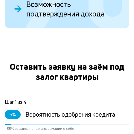
Ес
Возможность
у
подтверждения дохода
ва
ко
то
б
пр
эт
О
вр
ли
ст
Оставить заявку на заём под
ст
ф
залог квартиры
пр
ра
за
на
Шаг
1
из
4
по
за
Вероятность одобрения кредита
5
%
по
за
не
+55% за заполнение информации о себе
М