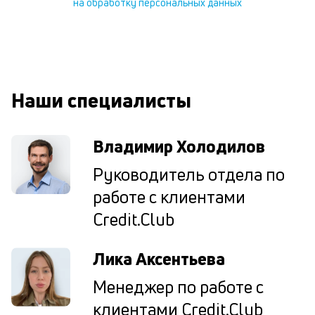
на обработку персональных данных
ес
та
уд
кл
О
п
Наши специалисты
в
сб
до
а
Владимир Холодилов
т
по
Руководитель отдела по
ка
работе с клиентами
по
ш
Credit.Club
на
од
н
Лика Аксентьева
су
Менеджер по работе с
П
клиентами Credit.Club