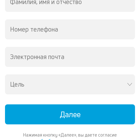
м
Фамилия, имя и отчество
В
ко
ср
Номер телефона
д
пе
о
св
Электронная почта
по
за
на
за
Цель
по
за
н
в
Wh
Далее
Vi
ил
Te
И
Нажимая кнопку «Далее», вы даете согласие
пе