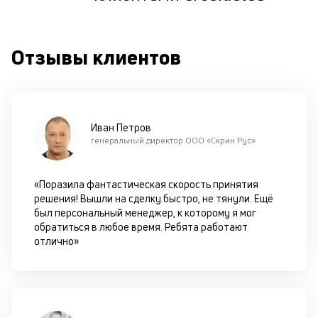
м
к
Отзывы клиентов
у
д
к
к
Иван Петров
генеральный директор ООО «Скрин Рус»
М
ис
це
«Поразила фантастическая скорость принятия
по
решения! Вышли на сделку быстро, не тянули. Ещё
пр
был персональный менеджер, к которому я мог
по
обратиться в любое время. Ребята работают
оп
отлично»
ва
кр
П
вс
в