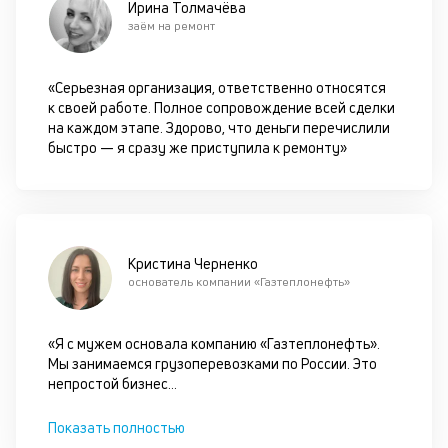
Ирина Толмачёва
сц
заём на ремонт
п
за
кл
«Серьезная организация, ответственно относятся
ч
к своей работе. Полное сопровождение всей сделки
он
на каждом этапе. Здорово, что деньги перечислили
не
быстро — я сразу же приступила к ремонту»
ок
в
с
си
М
Кристина Черненко
основатель компании «Газтеплонефть»
п
д
«Я с мужем основала компанию «Газтеплонефть».
б
Мы занимаемся грузоперевозками по России. Это
о
непростой бизнес
...
д
Показать полностью