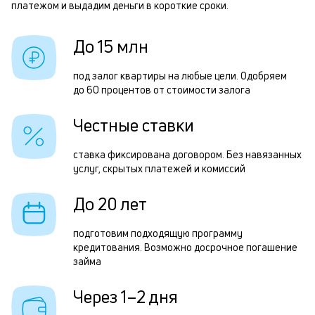
платежом и выдадим деньги в короткие сроки.
п
п
б
з
До 15 млн
и
з
к
под залог квартиры на любые цели. Одобряем
п
до 60 процентов от стоимости залога
к
п
о
Честные ставки
о
П
ставка фиксирована договором. Без навязанных
услуг, скрытых платежей и комиссий
з
п
До 20 лет
з
подготовим подходящую программу
к
кредитования. Возможно досрочное погашение
займа
н
с
Через 1–2 дня
д