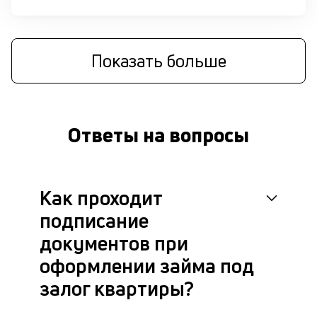
П
оц
за
на
Показать больше
за
по
за
н
с
Ответы на вопросы
на
бл
че
в
Как проходит
це
ан
подписание
м
др
документов при
фа
оформлении займа под
залог квартиры?