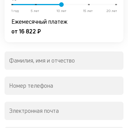
в
де
1 год
5 лет
10 лет
15 лет
20 лет
Ежемесячный платеж
К
к
от 16 822 ₽
ч
л
м
Фамилия, имя и отчество
В
ко
в
Номер телефона
д
о
св
по
Электронная почта
за
в
Wh
Vi