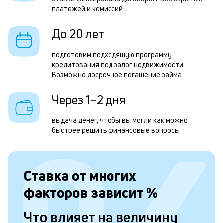
н
платежей и комиссий
с
д
До 20 лет
1
подготовим подходящую программу
м
кредитования под залог недвижимости.
Возможно досрочное погашение займа
б
п
Через 1–2 дня
в
выдача денег, чтобы вы могли как можно
о
быстрее решить финансовые вопросы
с
о
Ставка от
многих
д
факторов зависит
%
и
п
Что влияет на величину