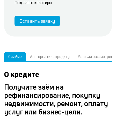
Под залог квартиры
Оставить заявку
О займе
Альтернатива кредиту
Условия рассмотрени
О кредите
У
С
а
р
Получите заём на
п
з
рефинансирование, покупку
В
к
недвижимости, ремонт, оплату
д
в
услуг или бизнес-цели.
ч