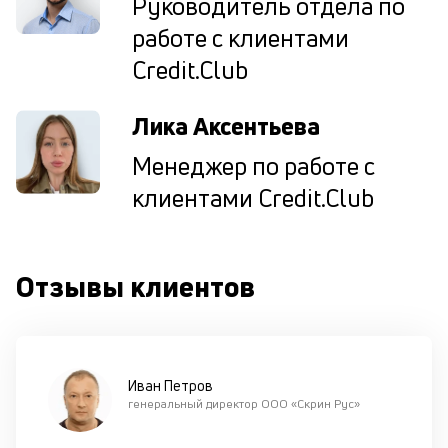
Руководитель отдела по
од
работе с клиентами
н
су
Credit.Club
П
Лика Аксентьева
м
Менеджер по работе с
к
клиентами Credit.Club
у
д
к
Отзывы клиентов
к
М
ис
це
Иван Петров
по
генеральный директор ООО «Скрин Рус»
пр
по