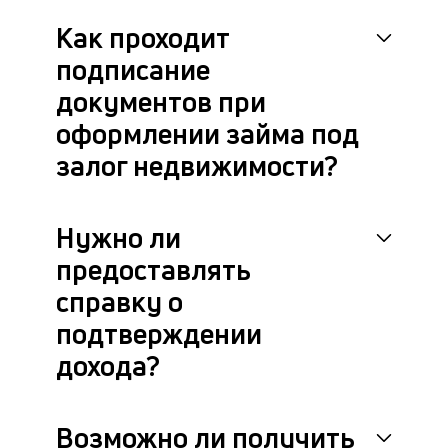
в
Как проходит
це
ан
подписание
м
документов при
др
фа
оформлении займа под
залог недвижимости?
Нужно ли
предоставлять
справку о
подтверждении
дохода?
Возможно ли получить