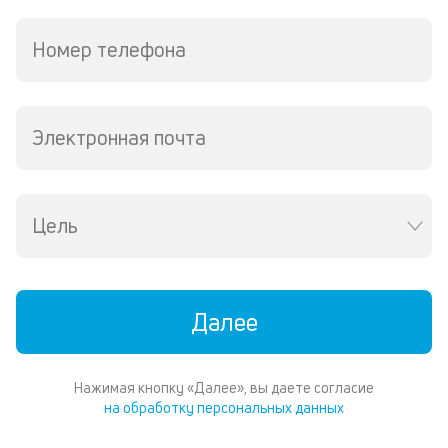
кр
в
Номер телефона
Wh
Vi
ил
Te
Электронная почта
П
со
д
и
по
Цель
ка
по
ш
на
Далее
од
н
су
Нажимая кнопку «Далее», вы даете согласие
П
на обработку персональных данных
м