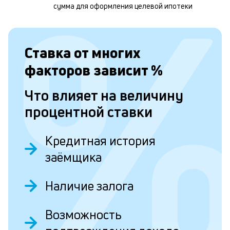
м
сумма для оформления целевой ипотеки
б
п
в
Ставка от
многих
о
факторов зависит
%
и
Что влияет на величину
о
процентной ставки
Л
Кредитная история
к
заёмщика
к
и
Наличие залога
Ес
Возможность
у
ва