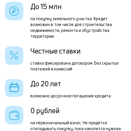
в
б
До 15 млн
б
и
на покупку земельного участка. Кредит
к
возможен в том числе для строительства
Р
недвижимости, ремонта и обустройства
к
территории
п
о
з
Честные ставки
з
ставка фиксирована договором. Без скрытых
п
платежей и комиссий
П
До 20 лет
к
н
возможно досрочное погашение кредита
с
0 рублей
д
1
на первоначальный взнос. Не придётся
откладывать покупку, пока накопится нужная