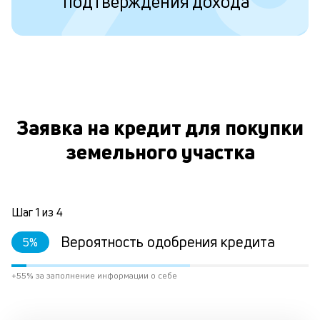
подтверждения дохода
ко
то
б
пр
эт
вр
ли
О
ст
ст
Заявка на кредит для покупки
ф
земельного участка
пр
ра
за
на
по
Шаг
1
из
4
кр
М
Вероятность одобрения кредита
5
%
из
де
+55% за заполнение информации о себе
по
и
со
со