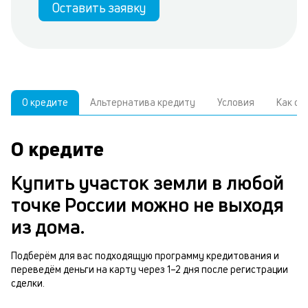
Оставить заявку
О кредите
Альтернатива кредиту
Условия
Как о
О кредите
У
С
а
р
Купить участок земли в любой
и
з
точке России можно не выходя
В
н
из дома.
д
п
ч
Подберём для вас подходящую программу кредитования и
з
переведём деньги на карту через 1–2 дня после регистрации
м
сделки.
у
п