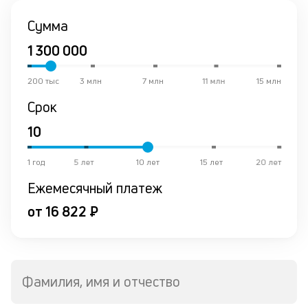
от
Сумма
по
ко
в
ре
200 тыс
3 млн
7 млн
11 млн
15 млн
К
Срок
ч
л
1 год
5 лет
10 лет
15 лет
20 лет
м
Ежемесячный платеж
В
от 16 822 ₽
ко
ср
д
о
св
Фамилия, имя и отчество
по
за
на