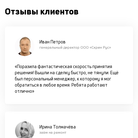
п
Отзывы клиентов
кр
за
ч
он
не
ок
Иван Петров
в
генеральный директор ООО «Скрин Рус»
с
си
«Поразила фантастическая скорость принятия
М
решения! Вышли на сделку быстро, не тянули. Ещё
был персональный менеджер, к которому я мог
п
обратиться в любое время. Ребята работают
отлично»
д
б
о
д
Ирина Толмачёва
заём на ремонт
П