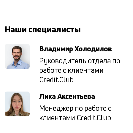
к
у
д
Наши специалисты
к
к
Владимир Холодилов
М
Руководитель отдела по
ис
работе с клиентами
це
по
Credit.Club
пр
по
оп
Лика Аксентьева
ва
кр
Менеджер по работе с
П
клиентами Credit.Club
вс
в
сц