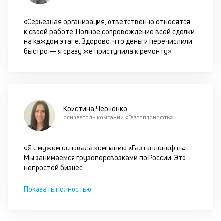
оц
за
«Серьезная организация, ответственно относятся
с
к своей работе. Полное сопровождение всей сделки
на
на каждом этапе. Здорово, что деньги перечислили
бл
быстро — я сразу же приступила к ремонту»
че
в
це
ан
м
др
Кристина Черненко
фа
основатель компании «Газтеплонефть»
«Я с мужем основала компанию «Газтеплонефть».
Мы занимаемся грузоперевозками по России. Это
непростой бизнес
...
Показать полностью