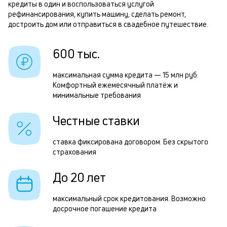
кредиты в один и воспользоваться услугой
и
рефинансирования, купить машину, сделать ремонт,
т
к
достроить дом или отправиться в свадебное путешествие.
к
Р
600 тыс.
о
п
максимальная сумма кредита — 15 млн руб.
з
Комфортный ежемесячный платёж и
минимальные требования
з
п
Честные ставки
М
ставка фиксирована договором. Без скрытого
п
страхования
к
До 20 лет
д
1
максимальный срок кредитования. Возможно
досрочное погашение кредита
м