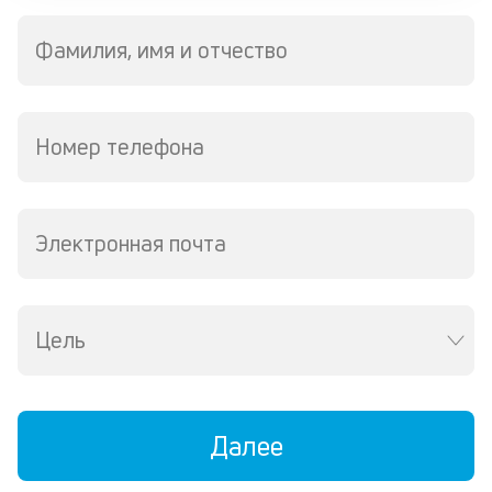
м
Фамилия, имя и отчество
В
ко
ср
д
Номер телефона
кл
о
св
по
Электронная почта
за
на
кр
в
Цель
Wh
Vi
ил
Te
П
Далее
со
д
и