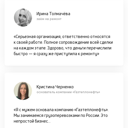
в
с
си
Ирина Толмачёва
заём на ремонт
М
п
«Серьезная организация, ответственно относятся
к своей работе. Полное сопровождение всей сделки
д
на каждом этапе. Здорово, что деньги перечислили
б
быстро — я сразу же приступила к ремонту»
о
д
П
Кристина Черненко
оц
основатель компании «Газтеплонефть»
за
с
на
«Я с мужем основала компанию «Газтеплонефть».
бл
Мы занимаемся грузоперевозками по России. Это
че
непростой бизнес
...
в