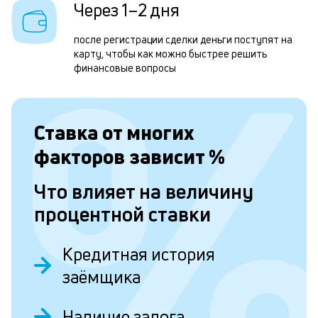
р
Через 1–2 дня
н
после регистрации сделки деньги поступят на
к
карту, чтобы как можно быстрее решить
с
финансовые вопросы
а
п
Ставка от
многих
с
факторов зависит
%
б
п
Что влияет на величину
в
процентной ставки
о
б
Кредитная история
и
заёмщика
о
Наличие залога