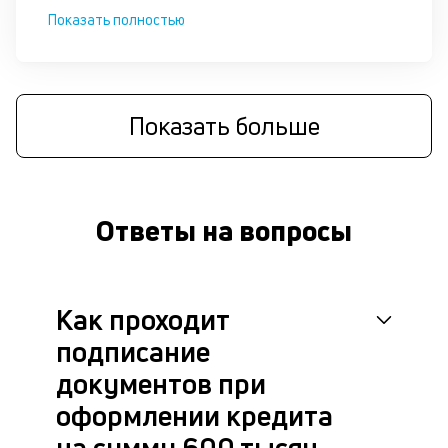
це
Показать полностью
ан
м
др
фа
Показать больше
Ответы на вопросы
Как проходит
подписание
документов при
оформлении кредита
на сумму 600 тысяч