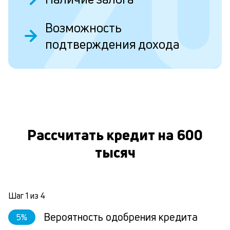
Л
Возможность
к
подтверждения дохода
к
О
и
Ес
у
ва
ко
Рассчитать кредит на 600
то
б
тысяч
пр
эт
вр
ли
ст
Шаг
1
из
4
ст
ф
Вероятность одобрения кредита
5
%
пр