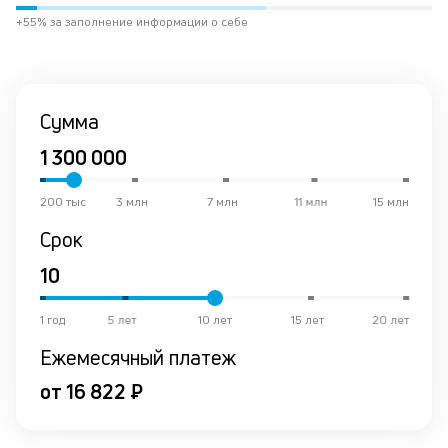
ра
+55% за заполнение информации о себе
за
на
по
кр
М
Сумма
из
де
по
и
200 тыс
3 млн
7 млн
11 млн
15 млн
со
со
Срок
от
по
ко
в
1 год
5 лет
10 лет
15 лет
20 лет
ре
Ежемесячный платеж
К
от 16 822 ₽
ч
л