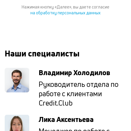
по
Нажимая кнопку «Далее», вы даете согласие
ка
на обработку персональных данных
по
ш
на
од
н
су
Наши специалисты
П
м
Владимир Холодилов
к
Руководитель отдела по
у
работе с клиентами
д
Credit.Club
к
к
Лика Аксентьева
М