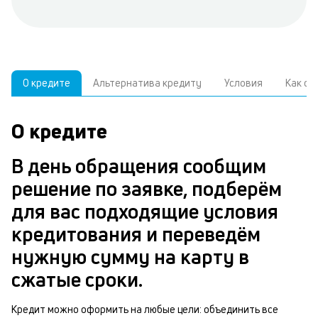
О кредите
Альтернатива кредиту
Условия
Как о
О кредите
У
С
а
р
В день обращения сообщим
п
з
решение по заявке, подберём
В
к
для вас подходящие условия
д
в
кредитования и переведём
ч
б
нужную сумму на карту в
м
н
сжатые сроки.
п
б
Кредит можно оформить на любые цели: объединить все