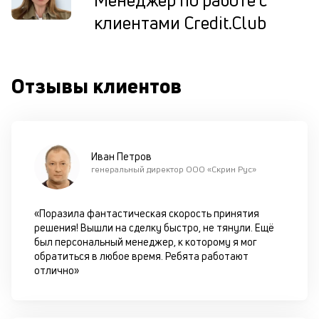
Менеджер по работе с
ис
клиентами Credit.Club
це
по
пр
по
Отзывы клиентов
оп
ва
кр
по
че
ст
Иван Петров
П
генеральный директор ООО «Скрин Рус»
вс
в
сц
«Поразила фантастическая скорость принятия
п
решения! Вышли на сделку быстро, не тянули. Ещё
кр
был персональный менеджер, к которому я мог
за
обратиться в любое время. Ребята работают
ч
отлично»
он
не
ок