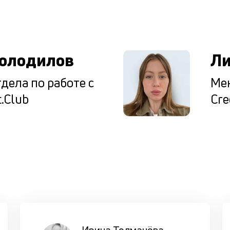
ы
олодилов
Ли
дела по работе с
Мен
.Club
Cre