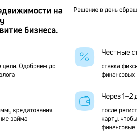
едвижимости на
Решение в день обра
ку
витие бизнеса.
Честные с
е цели. Одобряем до
ставка фикс
алога
финансовых 
Через 1–2 
мму кредитования.
после регис
ние займа
карту, чтоб
финансовые