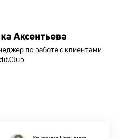
выдаче за
Подбир
ка Аксентьева
максим
комфор
еджер по работе с клиентами
условия
dit.Club
каждог
клиента
Мы испол
ценностн
подход п
подборе
оптималь
варианта