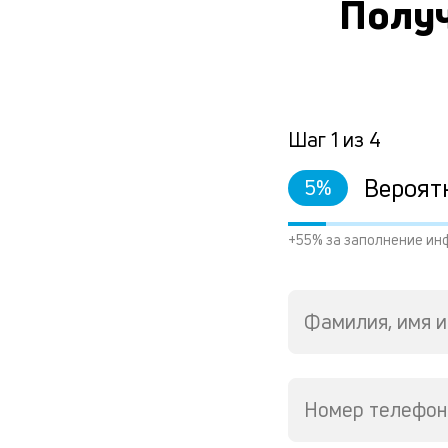
Получ
Шаг
1
из
4
Вероят
5
%
+55% за заполнение ин
Фамилия, имя и
Номер телефон