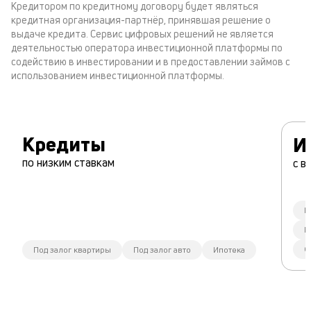
Кредитором по кредитному договору будет являться
кредитная организация-партнёр, принявшая решение о
выдаче кредита. Сервис цифровых решений не является
деятельностью оператора инвестиционной платформы по
содействию в инвестировании и в предоставлении займов с
использованием инвестиционной платформы.
Кредиты
И
по низким ставкам
с в
К
П
Ф
Под залог квартиры
Под залог авто
Ипотека