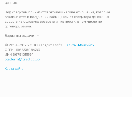
данных.
Под кредитом понимаются экономические отношения, которые 
заключаются в получении заёмщиком от кредитора денежных 
средств на условиях возврата и платности, в том числе по 
договору займа.
Варианты выдачи
© 2019—
2026
ООО «Кредит.Клаб»
Ханты-Мансийск
ОГРН 1196658084743
ИНН 6678105594
platform@credit.club
Карта сайта