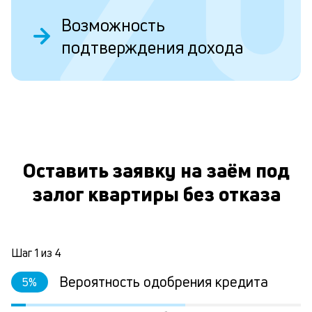
ва
ко
Возможность
то
подтверждения дохода
б
пр
эт
вр
ли
О
ст
ст
фа
М
Оставить заявку на заём под
из
де
залог квартиры без отказа
по
и
со
со
Шаг
1
из
4
от
по
Вероятность одобрения кредита
5
%
ко
в
р