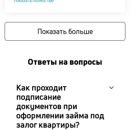
Показать полностью
че
в
це
ан
м
Показать больше
др
фа
Ответы на вопросы
Как проходит
подписание
документов при
оформлении займа под
залог квартиры?