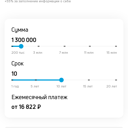
+55% за заполнение информации о себе
о
в
ср
Сумма
К
к
ч
200 тыс
3 млн
7 млн
11 млн
15 млн
л
Срок
м
В
ко
1 год
5 лет
10 лет
15 лет
20 лет
ср
Ежемесячный платеж
д
пе
от 16 822 ₽
о
св
по
за