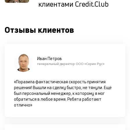
клиентами Credit.Club
ис
це
по
пр
Отзывы клиентов
по
оп
ва
кр
П
вс
Иван Петров
в
генеральный директор ООО «Скрин Рус»
сц
п
за
«Поразила фантастическая скорость принятия
кл
решения! Вышли на сделку быстро, не тянули. Ещё
ч
был персональный менеджер, к которому я мог
он
обратиться в любое время. Ребята работают
не
отлично»
ок
в
с
си