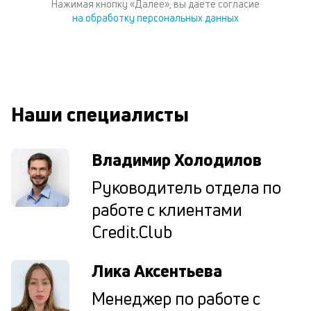
Нажимая кнопку «Далее», вы даете согласие
по
на обработку персональных данных
ка
по
ш
на
од
н
Наши специалисты
су
П
Владимир Холодилов
м
Руководитель отдела по
к
работе с клиентами
у
Credit.Club
д
к
Лика Аксентьева
к
Менеджер по работе с
М