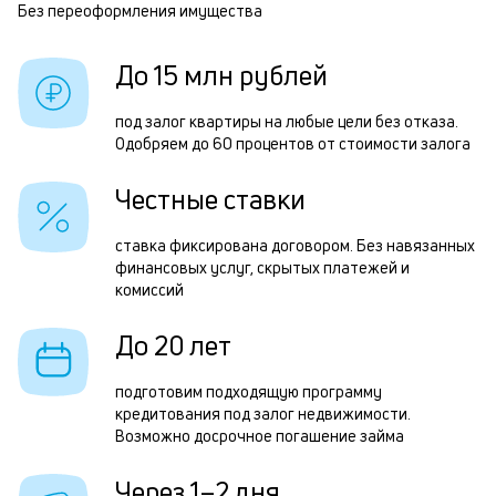
п
Без переоформления имущества
Р
б
з
До 15 млн рублей
и
п
к
п
под залог квартиры на любые цели без отказа.
к
Одобряем до 60 процентов от стоимости залога
о
о
П
Честные ставки
з
ставка фиксирована договором. Без навязанных
п
финансовых услуг, скрытых платежей и
комиссий
з
к
До 20 лет
н
подготовим подходящую программу
с
кредитования под залог недвижимости.
Возможно досрочное погашение займа
д
1
Через 1–2 дня