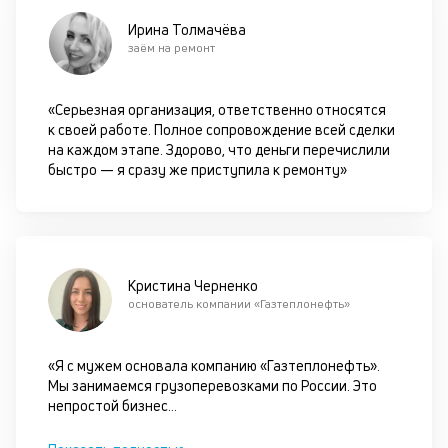
Ирина Толмачёва
М
заём на ремонт
п
д
«Серьезная организация, ответственно относятся
б
к своей работе. Полное сопровождение всей сделки
на каждом этапе. Здорово, что деньги перечислили
о
быстро — я сразу же приступила к ремонту»
д
П
оц
за
Кристина Черненко
на
основатель компании «Газтеплонефть»
за
по
за
«Я с мужем основала компанию «Газтеплонефть».
н
Мы занимаемся грузоперевозками по России. Это
с
непростой бизнес
...
на
бл