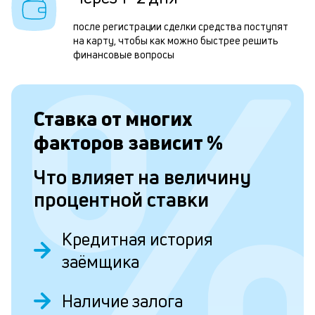
м
после регистрации сделки средства поступят
б
на карту, чтобы как можно быстрее решить
п
финансовые вопросы
в
о
Ставка от
многих
и
факторов зависит
%
о
Что влияет на величину
Л
процентной ставки
к
к
Кредитная история
и
заёмщика
Ес
Наличие залога
у