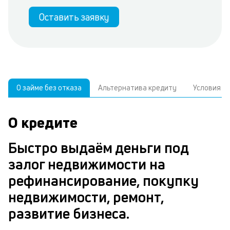
Оставить заявку
О займе без отказа
Альтернатива кредиту
Условия
О кредите
У
С
а
р
Быстро выдаём деньги под
п
з
залог недвижимости на
В
к
рефинансирование, покупку
д
в
недвижимости, ремонт,
ч
б
развитие бизнеса.
м