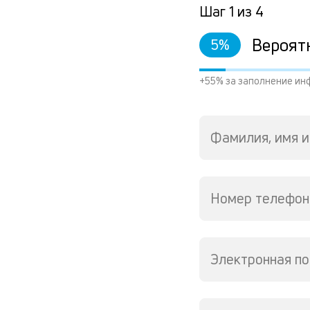
Шаг
1
из
4
Вероят
5
%
+55% за заполнение ин
Фамилия, имя и
Номер телефон
Электронная по