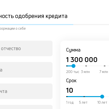
ность одобрения кредита
формации о себе
 отчество
Сумма
а
200 тыс
3 млн
7 млн
Срок
чта
1 год
5 лет
10 лет