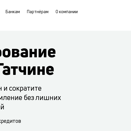
Банкам
Партнёрам
О компании
рование
Гатчине
н и сократите
мление без лишних
ий
 кредитов