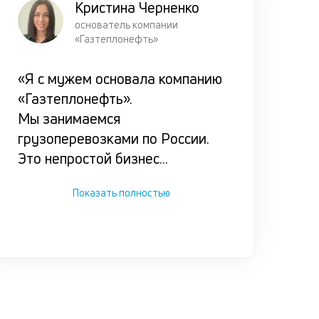
Кристина Черненко
отчёт, по
основатель компании
которому
«Газтеплонефть»
выносим
решение.
«Я с мужем основала компанию
«Газтеплонефть».
Подбир
Мы занимаемся
грузоперевозками по России.
максим
Это непростой бизнес
...
комфор
условия
Показать полностью
каждог
клиента
Мы испол
ценностн
подход п