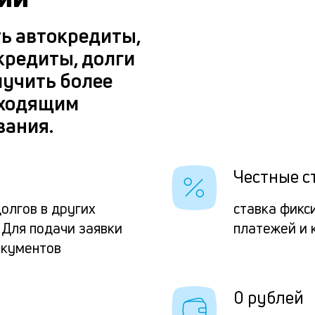
ть автокредиты,
кредиты, долги
лучить более
дходящим
вания.
Честные с
олгов в других
ставка фикс
 Для подачи заявки
платежей и 
окументов
0 рублей