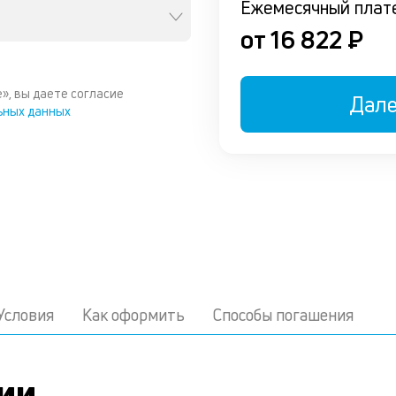
Ежемесячный плат
от 16 822 ₽
», вы даете согласие
Дал
ьных данных
Условия
Как оформить
Способы погашения
ии