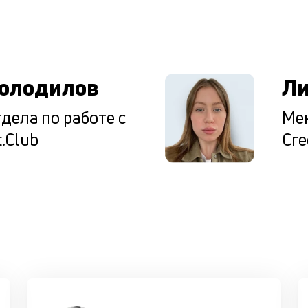
ы
олодилов
Ли
дела по работе с
Мен
.Club
Cre