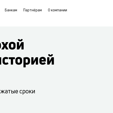
Банкам
Партнёрам
О компании
охой
историей
сжатые сроки