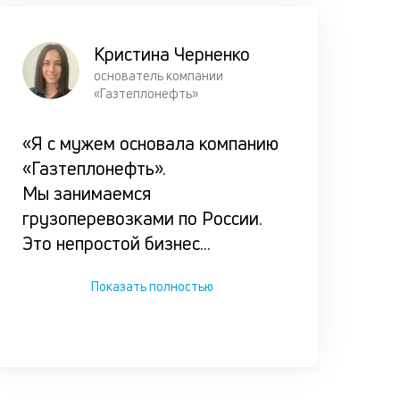
оказался 
сложной
Кристина Черненко
ситуации.
основатель компании
«Газтеплонефть»
«Я с мужем основала компанию
«Газтеплонефть».
Мы занимаемся
грузоперевозками по России.
Это непростой бизнес
...
Показать полностью