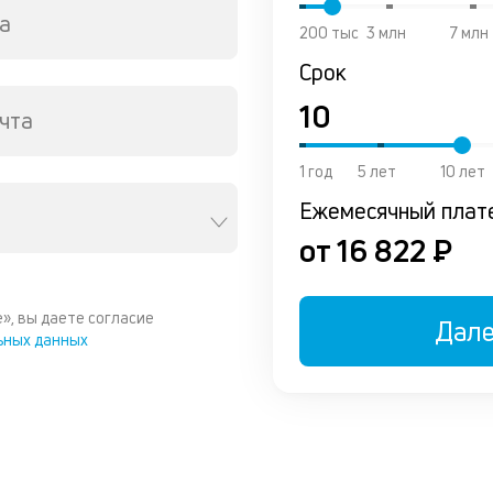
а
200 тыс
3 млн
7 млн
Срок
чта
1 год
5 лет
10 лет
Ежемесячный плат
от 16 822 ₽
», вы даете согласие
Дал
ьных данных