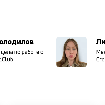
ы
олодилов
Ли
дела по работе с
Мен
.Club
Cre