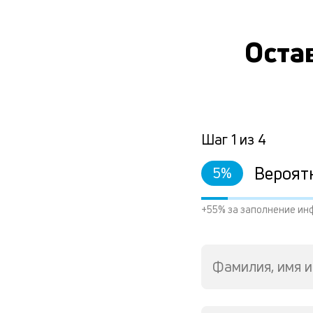
Остав
Шаг
1
из
4
Вероят
5
%
+55% за заполнение ин
Фамилия, имя и