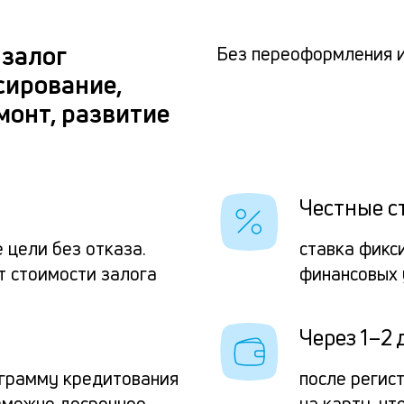
 залог
Без переоформления 
сирование,
монт, развитие
Честные с
 цели без отказа.
ставка фикс
т стоимости залога
финансовых 
Через 1–2 
грамму кредитования
после регис
зможно досрочное
на карту, ч