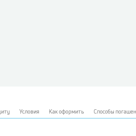
диту
Условия
Как оформить
Способы погаше