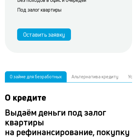
Без походов в офис и очередей
Под залог квартиры
Оставить заявку
О займе для безработных
Альтернатива кредиту
Усл
О кредите
У
С
а
р
Выдаём деньги под залог
п
з
квартиры
В
к
на рефинансирование, покупку
д