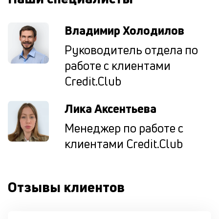
н
су
Владимир Холодилов
П
Руководитель отдела по
м
работе с клиентами
к
Credit.Club
у
д
Лика Аксентьева
к
Менеджер по работе с
к
клиентами Credit.Club
М
ис
це
по
Отзывы клиентов
пр
по
оп
ва