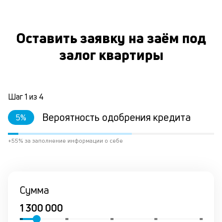
ст
ф
пр
Оставить заявку на заём под
ра
за
залог квартиры
на
по
за
по
за
Шаг
1
из
4
не
М
Вероятность одобрения кредита
5
%
из
де
+55% за заполнение информации о себе
по
и
со
со
от
Сумма
по
ко
в
р