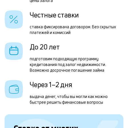
н
цены залога
н
Честные ставки
с
д
ставка фиксирована договором. Без скрытых
платежей и комиссий
1
м
До 20 лет
б
подготовим подходящую программу
п
кредитования под залог недвижимости.
Возможно досрочное погашение займа
в
о
Через 1–2 дня
с
выдача денег, чтобы вы могли как можно
о
быстрее решить финансовые вопросы
д
и