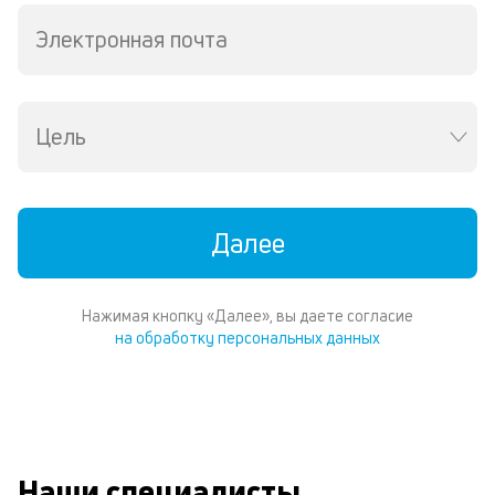
Te
Электронная почта
И
пе
ес
та
уд
Цель
кл
Ес
н
по
пе
Далее
м
п
со
Нажимая кнопку «Далее», вы даете согласие
д
на обработку персональных данных
и
по
ка
по
ш
на
од
Наши специалисты