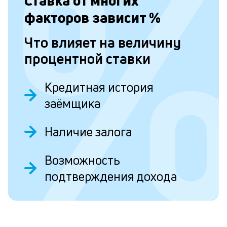
Ставка от
многих
п
факторов зависит
%
Л
Что влияет на величину
к
процентной ставки
п
к
Кредитная история
и
заёмщика
О
Ес
Наличие залога
у
ва
ко
Возможность
то
б
подтверждения дохода
пр
эт
вр
ли
ст