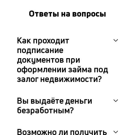
це
ан
Ответы на вопросы
м
др
фа
Как проходит
подписание
документов при
оформлении займа под
залог недвижимости?
Вы выдаёте деньги
безработным?
Возможно ли получить