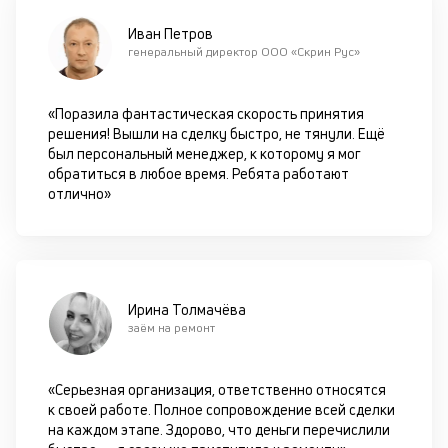
кр
Иван Петров
П
генеральный директор ООО «Скрин Рус»
вс
в
сц
«Поразила фантастическая скорость принятия
п
решения! Вышли на сделку быстро, не тянули. Ещё
за
был персональный менеджер, к которому я мог
кл
обратиться в любое время. Ребята работают
ч
отлично»
он
не
ок
в
с
си
Ирина Толмачёва
заём на ремонт
М
п
«Серьезная организация, ответственно относятся
д
к своей работе. Полное сопровождение всей сделки
на каждом этапе. Здорово, что деньги перечислили
б