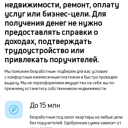
в
недвижимости, ремонт, оплату
ч
б
услуг или бизнес-цели. Для
м
получения денег не нужно
п
Р
предоставлять справки о
б
п
доходах, подтверждать
и
з
трудоустройство или
к
з
привлекать поручителей.
к
п
о
Мы поможем безработным: подберём для вас условия
п
с комфортным ежемесячным платежом и быстро проведём
о
выдачу. Мы не переоформляем имущество на себя: вы по-
прежнему останетесь собственником недвижимости.
П
з
До 15 млн
п
безработным под залог квартиры на любые цели
з
без поручителей. Одобренная сумма зависит от