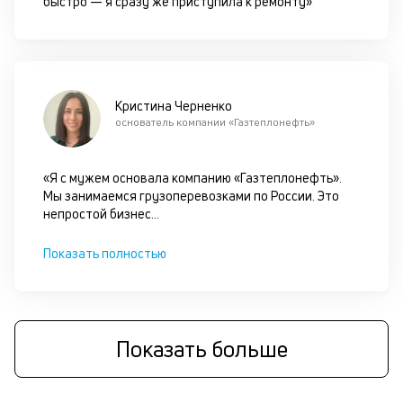
быстро — я сразу же приступила к ремонту»
б
о
д
Кристина Черненко
и
основатель компании «Газтеплонефть»
с
«Я с мужем основала компанию «Газтеплонефть».
П
Мы занимаемся грузоперевозками по России. Это
оц
непростой бизнес
...
за
на
за
Показать полностью
по
за
н
с
на
Показать больше
бл
че
в