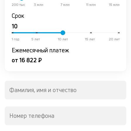
200 тыс
3 млн
7 млн
11 млн
15 млн
о
в
Срок
де
К
1 год
5 лет
10 лет
15 лет
20 лет
к
Ежемесячный платеж
ч
л
от 16 822 ₽
м
Д
о
Фамилия, имя и отчество
св
по
за
в
Номер телефона
Wh
Vi
ил