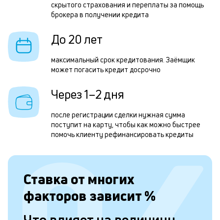
скрытого страхования и переплаты за помощь
р
брокера в получении кредита
р
До 20 лет
д
1
максимальный срок кредитования. Заёмщик
может погасить кредит досрочно
м
н
Через 1–2 дня
к
после регистрации сделки нужная сумма
с
поступит на карту, чтобы как можно быстрее
помочь клиенту рефинансировать кредиты
а
п
с
Ставка от
многих
б
факторов зависит
%
п
в
Что влияет на величину