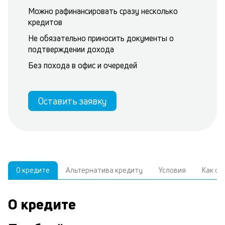
Можно рафинансировать сразу несколько
кредитов
Не обязательно приносить документы о
подтверждении дохода
Без похода в офис и очередей
Оставить заявку
О кредите
Альтернатива кредиту
Условия
Как о
О кредите
У
С
а
р