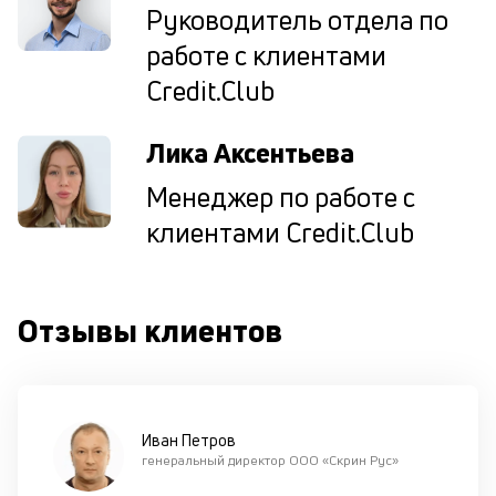
Руководитель отдела по
по
за
работе с клиентами
на
Credit.Club
кр
в
Wh
Лика Аксентьева
Vi
ил
Менеджер по работе с
Te
О
клиентами Credit.Club
п
в
сб
до
Отзывы клиентов
и
п
ш
на
од
н
Иван Петров
в
генеральный директор ООО «Скрин Рус»
кр