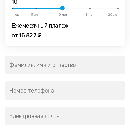
Ес
у
ва
1 год
5 лет
10 лет
15 лет
20 лет
ко
Ежемесячный платеж
то
б
от 16 822 ₽
пр
эт
вр
ли
ст
Фамилия, имя и отчество
ст
ф
пр
ра
за
Номер телефона
на
по
кр
М
Электронная почта
из
де
по