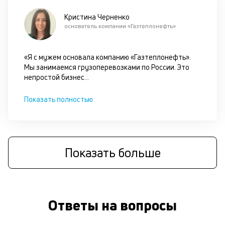
по
че
Кристина Черненко
ст
основатель компании «Газтеплонефть»
П
вс
в
«Я с мужем основала компанию «Газтеплонефть».
сц
Мы занимаемся грузоперевозками по России. Это
п
непростой бизнес
...
кр
кл
Показать полностью
ч
он
не
ок
в
Показать больше
с
си
М
Ответы на вопросы
о
р