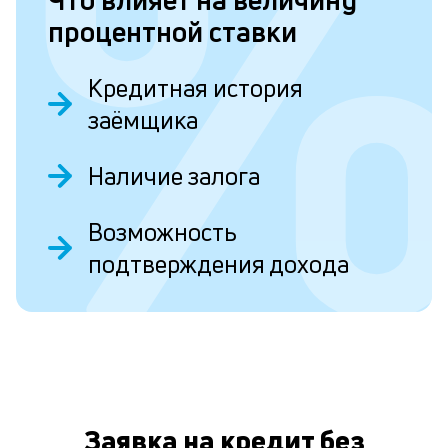
о
процентной ставки
б
Кредитная история
и
заёмщика
о
Д
Наличие залога
т
ч
Возможность
б
подтверждения дохода
п
р
О
к
в
д
Заявка на кредит без
н