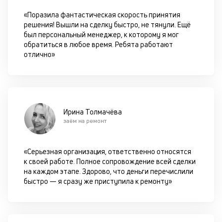
«Поразила фантастическая скорость принятия
П
решения! Вышли на сделку быстро, не тянули. Ещё
м
был персональный менеджер, к которому я мог
обратиться в любое время. Ребята работают
к
отлично»
у
д
к
к
Ирина Толмачёва
заём на ремонт
М
ис
«Серьезная организация, ответственно относятся
це
к своей работе. Полное сопровождение всей сделки
по
на каждом этапе. Здорово, что деньги перечислили
пр
быстро — я сразу же приступила к ремонту»
по
оп
ва
кр