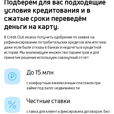
Подберём для вас подходящие
з
условия кредитования и в
В
к
сжатые сроки переведём
д
в
деньги на карту.
ч
б
м
В Credit.Club можно получить одобрение по заявке на
рефинансирование потребительских кредитов или ипотеки,
п
Р
даже если были отказы в банках и недочёты в кредитной
б
истории. Мы анализируем множество параметров и для
п
принятия решения используем совокупный отчёт.
и
з
к
з
До 15 млн
к
п
с комфортным ежемесячным платежом при
о
М
займе под залог недвижимости
п
Честные ставки
о
н
ставка для клиента фиксирована договором. Без