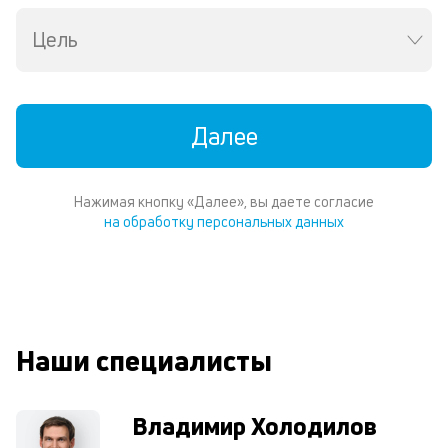
и
Цель
со
со
от
по
ко
Далее
в
ре
К
Нажимая кнопку «Далее», вы даете согласие
на обработку персональных данных
ч
л
м
В
Наши специалисты
ко
ср
д
Владимир Холодилов
о
св