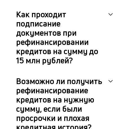
к
Как проходит
б
подписание
о
документов при
д
рефинансировании
П
кредитов на сумму до
оц
за
15 млн рублей?
с
на
бл
Возможно ли получить
че
в
рефинансирование
це
кредитов на нужную
ан
м
сумму, если были
др
фа
просрочки и плохая
кредитная история?