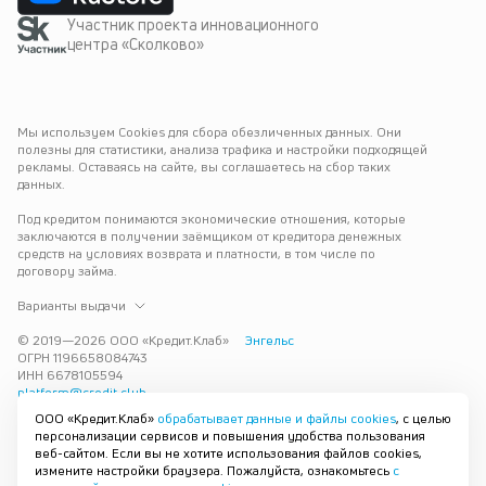
Участник проекта инновационного
центра «Сколково»
Мы используем Cookies для сбора обезличенных данных. Они 
полезны для статистики, анализа трафика и настройки подходящей 
рекламы. Оставаясь на сайте, вы соглашаетесь на сбор таких 
данных.
Под кредитом понимаются экономические отношения, которые 
заключаются в получении заёмщиком от кредитора денежных 
средств на условиях возврата и платности, в том числе по 
договору займа.
Варианты выдачи
© 2019—
2026
ООО «Кредит.Клаб»
Энгельс
ОГРН 1196658084743
ИНН 6678105594
platform@credit.club
ООО «Кредит.Клаб»
обрабатывает данные и файлы cookies
, с целью
Кредит под залог недвижимости в Энгельсе до 15 млн рублей — 
персонализации сервисов и повышения удобства пользования
срочно и без лишних справок. Получите деньги под залог 
веб-сайтом. Если вы не хотите использования файлов cookies,
квартиры с плохой кредитной историей с одобрением за 30 минут. 
измените настройки браузера. Пожалуйста, ознакомьтесь
с
Рассмотрим заявку и предложим наиболее подходящие условия 