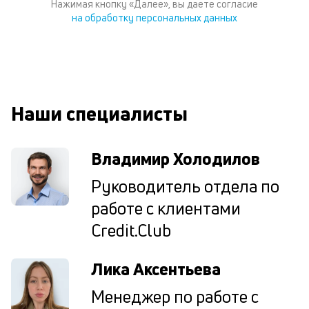
Нажимая кнопку «Далее», вы даете согласие
по
на обработку персональных данных
ка
по
ш
на
од
н
Наши специалисты
су
П
Владимир Холодилов
м
Руководитель отдела по
к
работе с клиентами
у
Credit.Club
д
к
Лика Аксентьева
к
Менеджер по работе с
М