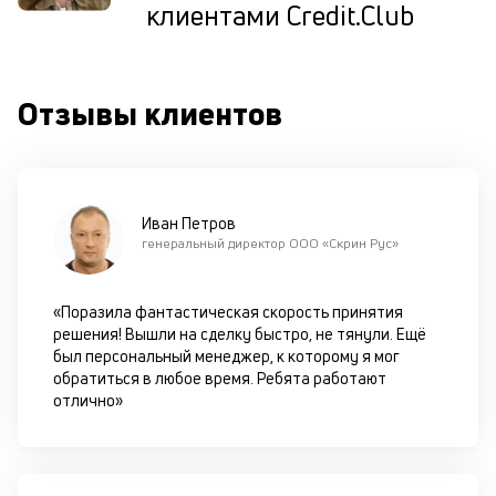
клиентами Credit.Club
ис
це
по
пр
Отзывы клиентов
по
оп
ва
кр
П
вс
Иван Петров
в
генеральный директор ООО «Скрин Рус»
сц
п
за
«Поразила фантастическая скорость принятия
кл
решения! Вышли на сделку быстро, не тянули. Ещё
ч
был персональный менеджер, к которому я мог
он
обратиться в любое время. Ребята работают
не
отлично»
ок
в
с
си