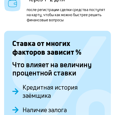
м
после регистрации сделки средства поступят
б
на карту, чтобы как можно быстрее решить
п
финансовые вопросы
в
о
Ставка от
многих
и
факторов зависит
%
о
Что влияет на величину
Л
процентной ставки
к
к
Кредитная история
и
заёмщика
Ес
Наличие залога
у