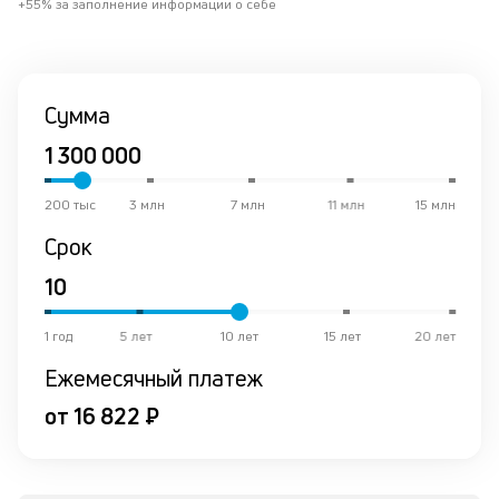
+55% за заполнение информации о себе
о
в
ср
Сумма
К
к
ч
200 тыс
3 млн
7 млн
11 млн
15 млн
л
Срок
м
В
ко
1 год
5 лет
10 лет
15 лет
20 лет
ср
Ежемесячный платеж
д
пе
от 16 822 ₽
о
св
по
за