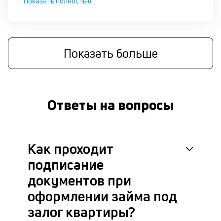
Показать полностью
че
в
це
ан
м
Показать больше
др
фа
Ответы на вопросы
Как проходит
подписание
документов при
оформлении займа под
залог квартиры?