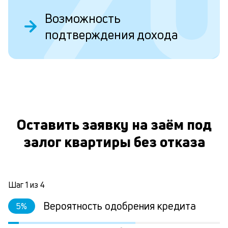
ва
ко
Возможность
то
подтверждения дохода
б
пр
эт
вр
ли
О
ст
ст
фа
М
Оставить заявку на заём под
из
де
залог квартиры без отказа
по
и
со
со
Шаг
1
из
4
от
по
Вероятность одобрения кредита
5
%
ко
в
р