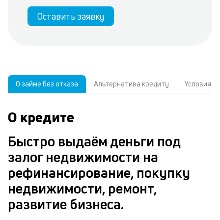
Оставить заявку
О займе без отказа
Альтернатива кредиту
Условия
О кредите
У
С
а
р
Быстро выдаём деньги под
п
з
залог недвижимости на
В
к
рефинансирование, покупку
д
в
недвижимости, ремонт,
ч
б
развитие бизнеса.
м