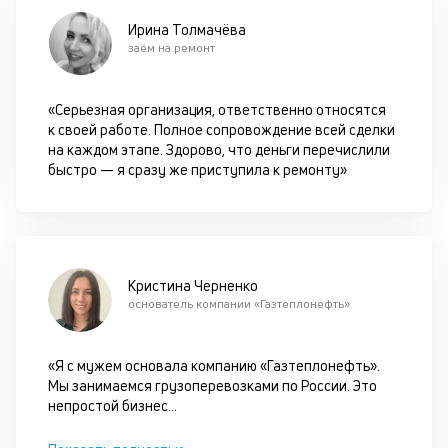
Ирина Толмачёва
М
заём на ремонт
п
д
«Серьезная организация, ответственно относятся
б
к своей работе. Полное сопровождение всей сделки
на каждом этапе. Здорово, что деньги перечислили
о
быстро — я сразу же приступила к ремонту»
д
П
оц
за
Кристина Черненко
на
основатель компании «Газтеплонефть»
за
по
за
«Я с мужем основала компанию «Газтеплонефть».
н
Мы занимаемся грузоперевозками по России. Это
с
непростой бизнес
...
на
бл