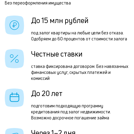
п
Без переоформления имущества
Р
б
з
До 15 млн рублей
и
п
к
п
под залог квартиры на любые цели без отказа.
к
Одобряем до 60 процентов от стоимости залога
о
о
П
Честные ставки
з
ставка фиксирована договором. Без навязанных
п
финансовых услуг, скрытых платежей и
комиссий
з
к
До 20 лет
н
подготовим подходящую программу
с
кредитования под залог недвижимости.
Возможно досрочное погашение займа
д
1
Через 1–2 дня