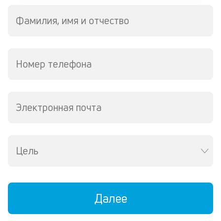
л
м
Фамилия, имя и отчество
В
ко
ср
Номер телефона
д
пе
о
св
Электронная почта
по
за
на
за
Цель
по
за
н
в
Wh
Далее
Vi
ил
Te