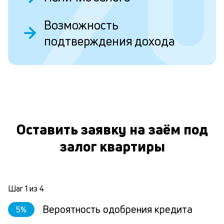
Ес
Возможность
у
подтверждения дохода
ва
ко
то
б
пр
эт
О
вр
ли
ст
Оставить заявку на заём под
ст
ф
залог квартиры
пр
ра
за
на
Шаг
1
из
4
по
за
Вероятность одобрения кредита
5
%
по
за