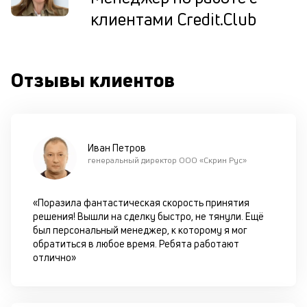
П
клиентами Credit.Club
м
к
Отзывы клиентов
у
д
к
к
Иван Петров
генеральный директор ООО «Скрин Рус»
М
ис
це
«Поразила фантастическая скорость принятия
по
решения! Вышли на сделку быстро, не тянули. Ещё
пр
был персональный менеджер, к которому я мог
по
обратиться в любое время. Ребята работают
оп
отлично»
ва
кр
П