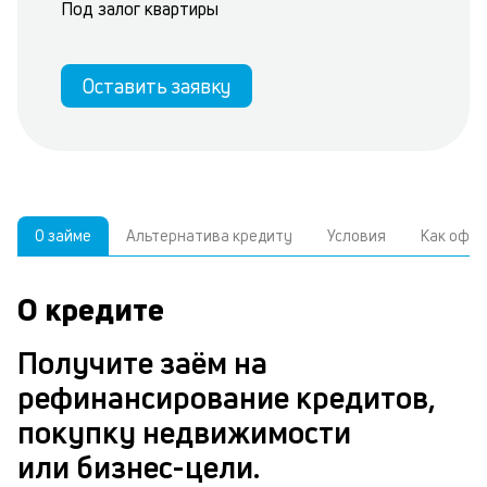
Под залог квартиры
Оставить заявку
О займе
Альтернатива кредиту
Условия
Как офо
О кредите
У
С
а
р
Получите заём на
к
з
рефинансирование кредитов,
В
в
покупку недвижимости
д
б
или бизнес-цели.
ч