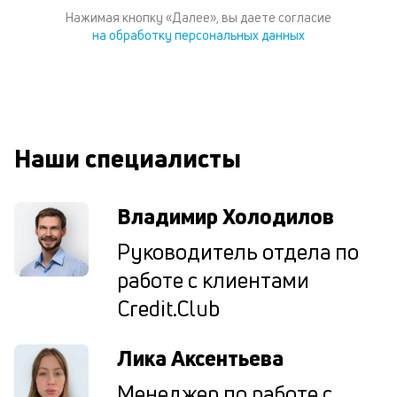
И
Нажимая кнопку «Далее», вы даете согласие
пе
на обработку персональных данных
ес
та
уд
кл
О
п
Наши специалисты
в
сб
до
а
Владимир Холодилов
т
по
Руководитель отдела по
ка
работе с клиентами
по
ш
Credit.Club
на
од
н
Лика Аксентьева
су
Менеджер по работе с