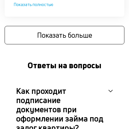
д
Показать полностью
П
оц
за
на
Показать больше
за
по
за
н
с
Ответы на вопросы
на
бл
че
в
Как проходит
це
ан
подписание
м
др
документов при
фа
оформлении займа под
залог квартиры?