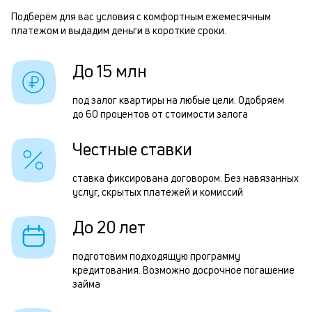
м
Подберём для вас условия с комфортным ежемесячным
Р
платежом и выдадим деньги в короткие сроки.
п
п
б
з
До 15 млн
и
з
к
под залог квартиры на любые цели. Одобряем
п
до 60 процентов от стоимости залога
к
п
о
Честные ставки
о
П
ставка фиксирована договором. Без навязанных
услуг, скрытых платежей и комиссий
з
п
До 20 лет
з
подготовим подходящую программу
к
кредитования. Возможно досрочное погашение
займа
н
с