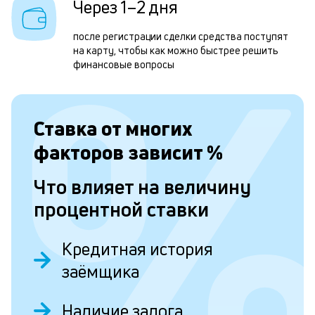
Через 1–2 дня
д
после регистрации сделки средства поступят
1
на карту, чтобы как можно быстрее решить
м
финансовые вопросы
б
п
Ставка от
многих
в
факторов зависит
%
о
и
Что влияет на величину
о
процентной ставки
Л
Кредитная история
к
заёмщика
к
Наличие залога
и