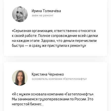
вс
в
Ирина Толмачёва
сц
заём на ремонт
п
за
кл
«Серьезная организация, ответственно относятся
ч
к своей работе. Полное сопровождение всей сделки
он
на каждом этапе. Здорово, что деньги перечислили
не
быстро — я сразу же приступила к ремонту»
ок
в
с
си
М
Кристина Черненко
основатель компании «Газтеплонефть»
п
д
«Я с мужем основала компанию «Газтеплонефть».
б
Мы занимаемся грузоперевозками по России. Это
о
непростой бизнес
...