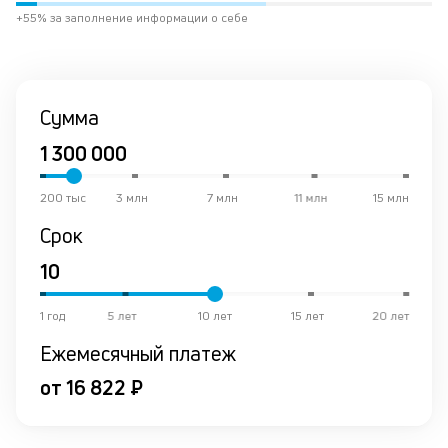
не
+55% за заполнение информации о себе
М
из
де
по
и
Сумма
со
со
от
по
200 тыс
3 млн
7 млн
11 млн
15 млн
ко
Срок
в
р
о
в
ср
1 год
5 лет
10 лет
15 лет
20 лет
Ежемесячный платеж
К
от 16 822 ₽
к
ч