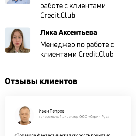
работе с клиентами
Te
О
Credit.Club
п
в
сб
Лика Аксентьева
до
и
Менеджер по работе с
п
клиентами Credit.Club
ш
на
од
н
Отзывы клиентов
су
П
м
Иван Петров
к
генеральный директор ООО «Скрин Рус»
у
д
«Поразила фантастическая скорость принятия