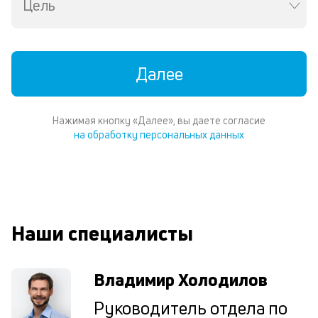
Цель
К
ч
Далее
л
м
Нажимая кнопку «Далее», вы даете согласие
В
на обработку персональных данных
ко
ср
д
о
св
по
Наши специалисты
за
на
кр
в
Владимир Холодилов
Wh
Vi
Руководитель отдела по
ил