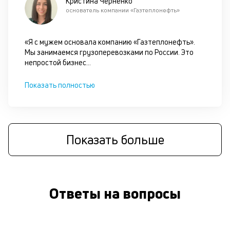
Кристина Черненко
за
основатель компании «Газтеплонефть»
ч
он
не
«Я с мужем основала компанию «Газтеплонефть».
ок
Мы занимаемся грузоперевозками по России. Это
в
непростой бизнес
...
с
си
Показать полностью
М
п
к
Показать больше
б
о
д
Ответы на вопросы
П
оц
за