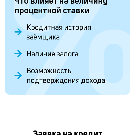
Что влияет на величину
Д
процентной ставки
т
Кредитная история
ч
заёмщика
б
п
Наличие залога
с
в
Возможность
О
д
подтверждения дохода
н
н
а
п
и
Заявка на кредит
н