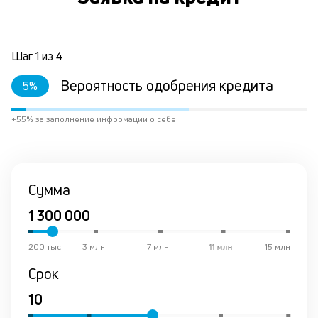
к
л
Шаг
1
из
4
б
Вероятность одобрения кредита
5
%
Л
+55% за заполнение информации о себе
к
к
и
Сумма
Ес
у
ва
200 тыс
3 млн
7 млн
11 млн
15 млн
ко
то
Срок
б
пр
эт