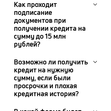
Как проходит
с
на
подписание
бл
че
документов при
в
получении кредита на
це
ан
сумму до 15 млн
м
рублей?
др
фа
Возможно ли получить
кредит на нужную
сумму, если были
просрочки и плохая
кредитная история?