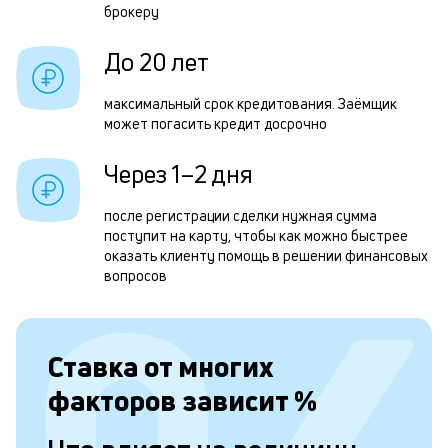
брокеру
м
н
До 20 лет
к
максимальный срок кредитования. Заёмщик
с
может погасить кредит досрочно
а
Через 1–2 дня
п
с
после регистрации сделки нужная сумма
поступит на карту, чтобы как можно быстрее
б
оказать клиенту помощь в решении финансовых
вопросов
п
в
о
Ставка от
многих
б
факторов зависит
%
и
о