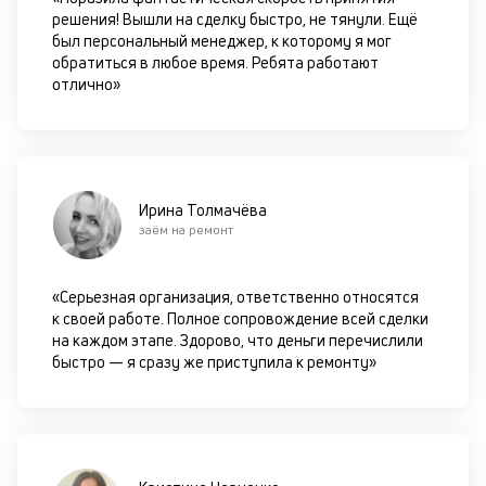
к
решения! Вышли на сделку быстро, не тянули. Ещё
был персональный менеджер, к которому я мог
к
обратиться в любое время. Ребята работают
отлично»
М
ис
це
по
пр
Ирина Толмачёва
по
заём на ремонт
оп
ва
кр
«Серьезная организация, ответственно относятся
по
к своей работе. Полное сопровождение всей сделки
че
на каждом этапе. Здорово, что деньги перечислили
ст
быстро — я сразу же приступила к ремонту»
П
вс
в
сц
п
кр