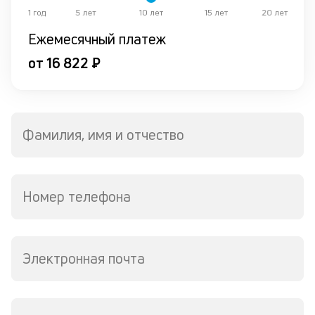
вр
1 год
5 лет
10 лет
15 лет
20 лет
ли
ст
Ежемесячный платеж
ст
от 16 822 ₽
ф
пр
ра
за
на
по
Фамилия, имя и отчество
кр
М
из
де
Номер телефона
по
и
со
со
Электронная почта
от
по
ко
в
ре