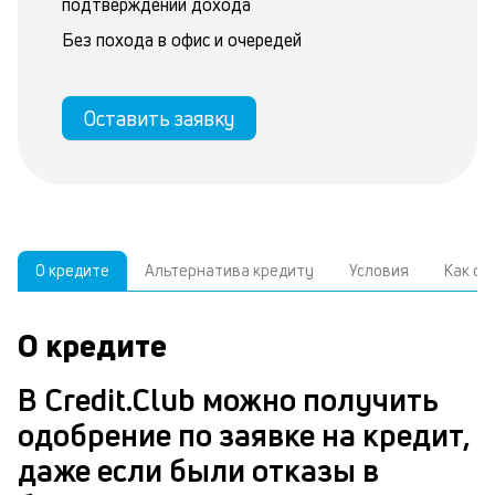
подтверждении дохода
Без похода в офис и очередей
Оставить заявку
О кредите
Альтернатива кредиту
Условия
Как о
О кредите
У
С
а
р
В Credit.Club можно получить
п
з
одобрение по заявке на кредит,
В
к
даже если были отказы в
д