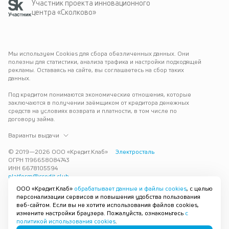
Участник проекта инновационного
центра «Сколково»
Мы используем Cookies для сбора обезличенных данных. Они 
полезны для статистики, анализа трафика и настройки подходящей 
рекламы. Оставаясь на сайте, вы соглашаетесь на сбор таких 
данных.
Под кредитом понимаются экономические отношения, которые 
заключаются в получении заёмщиком от кредитора денежных 
средств на условиях возврата и платности, в том числе по 
договору займа.
Варианты выдачи
© 2019—
2026
ООО «Кредит.Клаб»
Электросталь
ОГРН 1196658084743
ИНН 6678105594
platform@credit.club
ООО «Кредит.Клаб»
обрабатывает данные и файлы cookies
, с целью
Кредит под залог недвижимости в Электростали до 15 млн рублей 
персонализации сервисов и повышения удобства пользования
— срочно и без лишних справок. Получите деньги под залог 
веб-сайтом. Если вы не хотите использования файлов cookies,
квартиры с плохой кредитной историей с одобрением за 30 минут. 
измените настройки браузера. Пожалуйста, ознакомьтесь
с
Рассмотрим заявку и предложим наиболее подходящие условия 
политикой использования cookies
.
под ваши возможности.