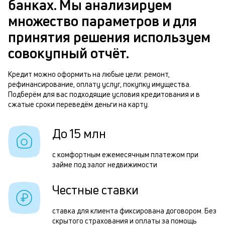
в
банках. Мы анализируем
ч
б
множество параметров и для
м
принятия решения используем
п
Р
совокупный отчёт.
б
п
и
Кредит можно оформить на любые цели: ремонт,
з
рефинансирование, оплату услуг, покупку имущества.
к
з
Подберём для вас подходящие условия кредитования и в
к
сжатые сроки переведём деньги на карту.
п
о
М
До 15 млн
п
с комфортным ежемесячным платежом при
к
займе под залог недвижимости
н
Честные ставки
с
д
ставка для клиента фиксирована договором. Без
1
скрытого страхования и оплаты за помощь