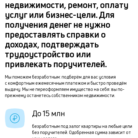
в
недвижимости, ремонт, оплату
ч
б
услуг или бизнес-цели. Для
м
получения денег не нужно
п
Р
предоставлять справки о
б
п
доходах, подтверждать
и
з
трудоустройство или
к
з
привлекать поручителей.
к
п
о
Мы поможем безработным: подберём для вас условия
п
с комфортным ежемесячным платежом и быстро проведём
о
выдачу. Мы не переоформляем имущество на себя: вы по-
прежнему останетесь собственником недвижимости.
П
з
До 15 млн
п
безработным под залог квартиры на любые цели
з
без поручителей. Одобренная сумма зависит от