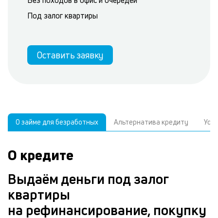
Без походов в офис и очередей
Под залог квартиры
Оставить заявку
О займе для безработных
Альтернатива кредиту
Усл
О кредите
У
С
а
р
Выдаём деньги под залог
п
з
квартиры
В
к
на рефинансирование, покупку
д