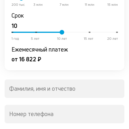
200 тыс
3 млн
7 млн
11 млн
15 млн
о
в
Срок
де
К
1 год
5 лет
10 лет
15 лет
20 лет
к
Ежемесячный платеж
ч
л
от 16 822 ₽
м
Д
о
Фамилия, имя и отчество
св
по
за
в
Номер телефона
Wh
Vi
ил