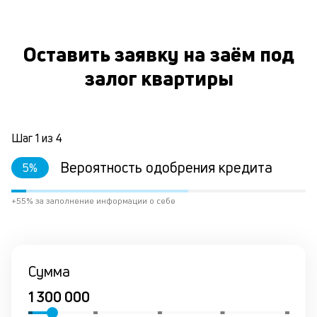
ст
ф
пр
Оставить заявку на заём под
ра
за
залог квартиры
на
по
за
по
за
Шаг
1
из
4
не
М
Вероятность одобрения кредита
5
%
из
де
+55% за заполнение информации о себе
по
и
со
со
от
Сумма
по
ко
в
р