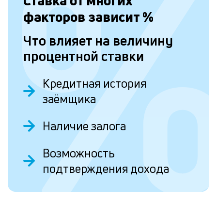
Ставка от
многих
п
факторов зависит
%
Л
Что влияет на величину
к
процентной ставки
п
к
Кредитная история
и
заёмщика
О
Ес
Наличие залога
у
ва
ко
Возможность
то
б
подтверждения дохода
пр
эт
вр
ли
ст