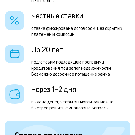
н
цены залога
н
Честные ставки
с
д
ставка фиксирована договором. Без скрытых
платежей и комиссий
1
м
До 20 лет
б
подготовим подходящую программу
п
кредитования под залог недвижимости.
Возможно досрочное погашение займа
в
о
Через 1–2 дня
с
выдача денег, чтобы вы могли как можно
о
быстрее решить финансовые вопросы
д
и