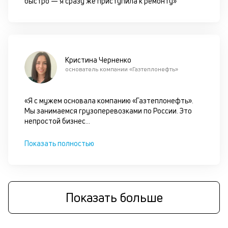
быстро — я сразу же приступила к ремонту»
б
о
д
Кристина Черненко
и
основатель компании «Газтеплонефть»
с
«Я с мужем основала компанию «Газтеплонефть».
П
Мы занимаемся грузоперевозками по России. Это
оц
непростой бизнес
...
за
на
за
Показать полностью
по
за
н
с
на
Показать больше
бл
че
в