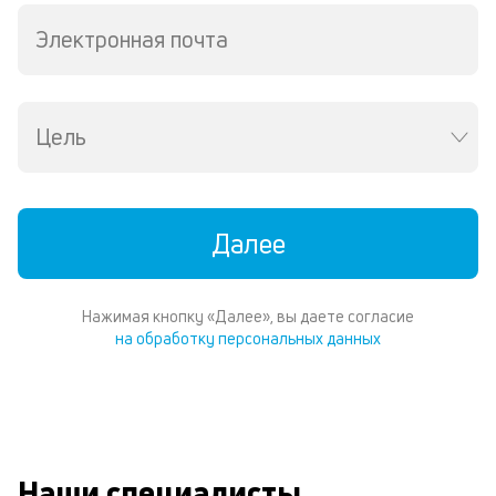
Te
Электронная почта
И
пе
ес
та
уд
Цель
кл
Ес
н
по
пе
Далее
м
п
со
Нажимая кнопку «Далее», вы даете согласие
д
на обработку персональных данных
и
по
ка
по
ш
на
од
Наши специалисты