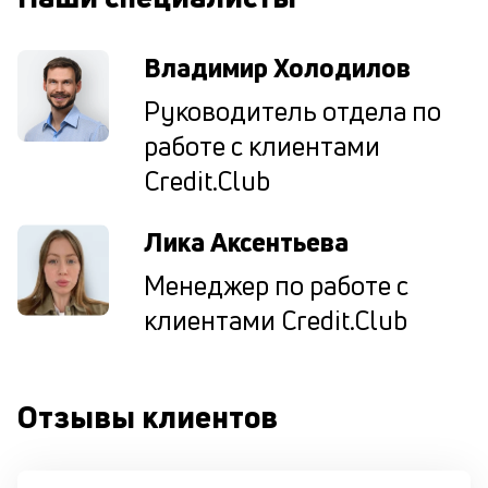
н
су
Владимир Холодилов
П
Руководитель отдела по
м
работе с клиентами
к
Credit.Club
у
д
Лика Аксентьева
к
Менеджер по работе с
к
клиентами Credit.Club
М
ис
це
по
Отзывы клиентов
пр
по
оп
ва