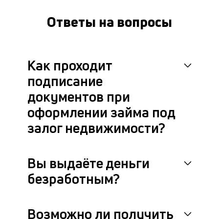
це
ан
Ответы на вопросы
м
др
фа
Как проходит
подписание
документов при
оформлении займа под
залог недвижимости?
Вы выдаёте деньги
безработным?
Возможно ли получить