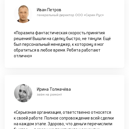
кр
Иван Петров
П
генеральный директор ООО «Скрин Рус»
вс
в
сц
«Поразила фантастическая скорость принятия
п
решения! Вышли на сделку быстро, не тянули. Ещё
за
был персональный менеджер, к которому я мог
кл
обратиться в любое время. Ребята работают
ч
отлично»
он
не
ок
в
с
си
Ирина Толмачёва
заём на ремонт
М
п
«Серьезная организация, ответственно относятся
д
к своей работе. Полное сопровождение всей сделки
на каждом этапе. Здорово, что деньги перечислили
б