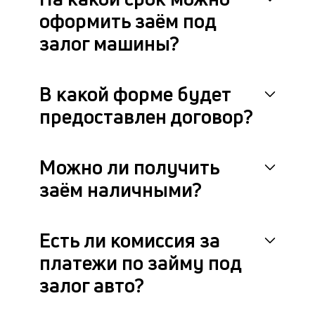
и
оформить заём под
в
за
залог машины?
от
си
п
В какой форме будет
п
че
предоставлен договор?
в
кр
П
вс
Можно ли получить
в
заём наличными?
сц
п
кл
за
Есть ли комиссия за
по
платежи по займу под
за
ав
залог авто?
ч
он
не