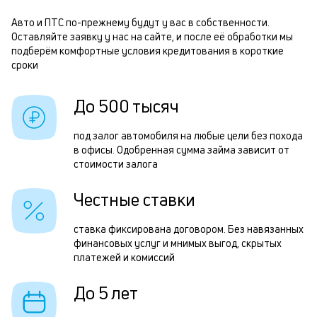
б
б
Авто и ПТС по-прежнему будут у вас в собственности.
Оставляйте заявку у нас на сайте, и после её обработки мы
и
О
подберём комфортные условия кредитования в короткие
к
сроки
з
к
н
До 500 тысяч
о
с
под залог автомобиля на любые цели без похода
и
в офисы. Одобренная сумма займа зависит от
ч
стоимости залога
п
Честные ставки
ставка фиксирована договором. Без навязанных
с
финансовых услуг и мнимых выгод, скрытых
в
платежей и комиссий
р
До 5 лет
О