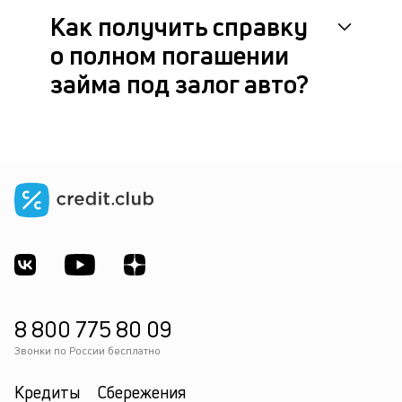
ок
Как получить справку
в
о полном погашении
с
ф
займа под залог авто?
по
8 800 775 80 09
Звонки по России бесплатно
Кредиты
Сбережения