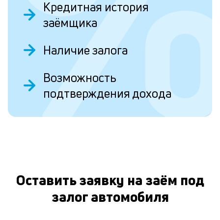
н
Кредитная история
т
заёмщика
в
Наличие залога
н
в
О
Возможность
в
подтверждения дохода
о
л
к
Оставить заявку на заём под
к
и
залог автомобиля
Пр