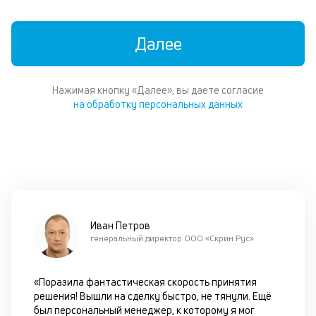
Уч
чт
м
Далее
б
во
в
м
Нажимая кнопку «Далее», вы даете согласие
фа
на обработку персональных данных
к
п
оц
бл
че
в
це
по
Иван Петров
м
генеральный директор ООО «Скрин Рус»
в
за
по
«Поразила фантастическая скорость принятия
за
решения! Вышли на сделку быстро, не тянули. Ещё
ав
был персональный менеджер, к которому я мог
в