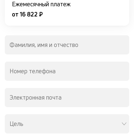
в
Ежемесячный платеж
со
от
от 16 822 ₽
к
по
н
пр
р
Фамилия, имя и отчество
о
в
за
Номер телефона
З
м
п
Электронная почта
б
о
д
Цель