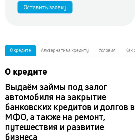
Оставить заявку
О кредите
Альтернатива кредиту
Условия
Как о
О кредите
У
С
а
р
Выдаём займы под залог
к
з
автомобиля на закрытие
В
банковских кредитов и долгов в
д
з
МФО, а также на ремонт,
ч
а
путешествия и развитие
м
в
бизнеса
п