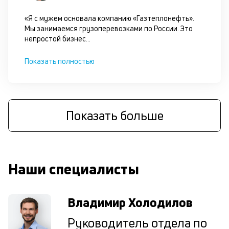
об
св
«Я с мужем основала компанию «Газтеплонефть».
по
Мы занимаемся грузоперевозками по России. Это
за
непростой бизнес
...
на
за
Показать полностью
по
за
ав
в
Wh
Показать больше
Vi
Te
И
ж
по
Наши специалисты
ес
кл
та
Владимир Холодилов
бу
уд
Руководитель отдела по
П