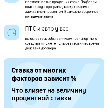
з
с возможностью продления срока. Подберём
подходящую программу кредитования с
п
адекватным процентом. Возможно досрочное
погашение займа
з
а
ПТС и авто у вас
н
вы остаётесь собственником транспортного
с
средства и можете пользоваться им во время
д
действия договора
5
т
Ставка от
многих
н
факторов зависит
%
в
и
Что влияет на величину
д
процентной ставки
и