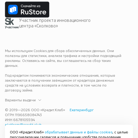
Участник проекта инновационного
центра «Сколково»
Мы используем Cookies для сбора обезличенных данных. Они 
полезны для статистики, анализа трафика и настройки подходящей 
рекламы. Оставаясь на сайте, вы соглашаетесь на сбор таких 
данных.
Под кредитом понимаются экономические отношения, которые 
заключаются в получении заёмщиком от кредитора денежных 
средств на условиях возврата и платности, в том числе по 
договору займа.
Варианты выдачи
© 2019—
2026
ООО «Кредит.Клаб»
Екатеринбург
ОГРН 1196658084743
ИНН 6678105594
platform@credit.club
ООО «Кредит.Клаб»
обрабатывает данные и файлы cookies
, с целью
Кредит под залог недвижимости в Екатеринбурге до 15 млн рублей 
персонализации сервисов и повышения удобства пользования