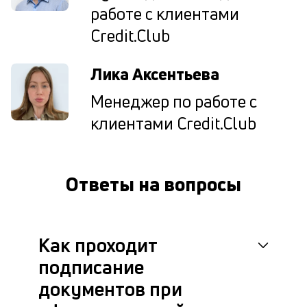
со
работе с клиентами
н
Credit.Club
д
дл
сд
Лика Аксентьева
а
т
Менеджер по работе с
по
ка
клиентами Credit.Club
ув
ш
на
од
Ответы на вопросы
и
то
су
ко
ну
Как проходит
О
подписание
по
л
документов при
во