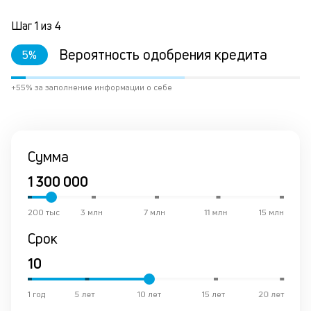
и
с
Шаг
1
из
4
за
в
Вероятность одобрения кредита
5
%
кр
ис
+55% за заполнение информации о себе
вр
ли
ст
ст
ф
Сумма
пр
ан
за
М
200 тыс
3 млн
7 млн
11 млн
15 млн
у
де
Срок
по
и
на
их
1 год
5 лет
10 лет
15 лет
20 лет
ос