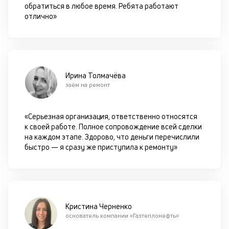
обратиться в любое время. Ребята работают
т
отлично»
чи
бе
п
до
К
Ирина Толмачёва
заём на ремонт
к
м
«Серьезная организация, ответственно относятся
п
к своей работе. Полное сопровождение всей сделки
на каждом этапе. Здорово, что деньги перечислили
ч
быстро — я сразу же приступила к ремонту»
л
м
М
оп
Кристина Черненко
с
основатель компании «Газтеплонефть»
об