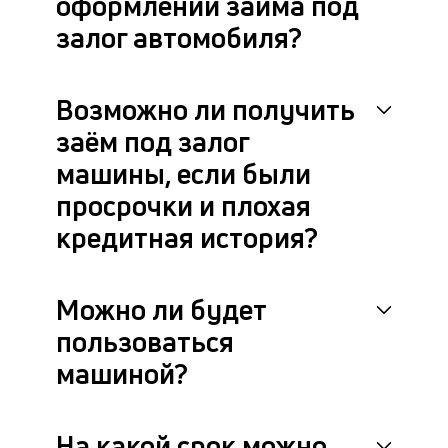
оформлении займа под
П
залог автомобиля?
м
к
Возможно ли получить
у
заём под залог
з
машины, если были
д
просрочки и плохая
к
кредитная история?
к
М
Можно ли будет
ис
пользоваться
и
по
машиной?
пр
ра
с
кл
На какой срок можно