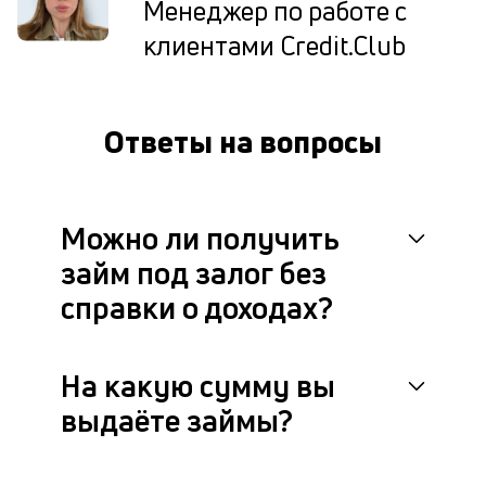
Менеджер по работе с
су
клиентами Credit.Club
и
пр
б
с
на
Ответы на вопросы
п
сд
П
Можно ли получить
о
займ под залог без
у
справки о доходах?
з
и
На какую сумму вы
и
выдаёте займы?
в
с