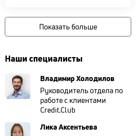
м
П
со
Показать больше
вс
н
дл
за
до
Наши специалисты
р
вс
чт
н
Владимир Холодилов
зн
о
Руководитель отдела по
кр
работе с клиентами
по
ка
Credit.Club
ув
ш
на
Лика Аксентьева
од
н