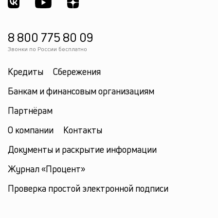
см
Д
ва
8 800 775 80 09
м
п
Звонки по России бесплатно
на
в
Кредиты
Сбережения
ус
с
Банкам и финансовым организациям
п
ср
Партнёрам
кр
и
О компании
Контакты
н
е
Документы и раскрытие информации
пл
Журнал «Процент»
Проверка простой электронной подписи