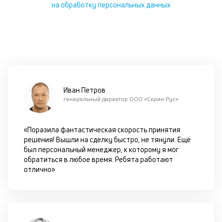
на обработку персональных данных
в
М
на
п
ав
на
се
и
Иван Петров
не
генеральный директор ООО «Скрин Рус»
за
ПТ
В
«Поразила фантастическая скорость принятия
эт
решения! Вышли на сделку быстро, не тянули. Ещё
—
был персональный менеджер, к которому я мог
з
обратиться в любое время. Ребята работают
до
отлично»
за
и
за
Т
об