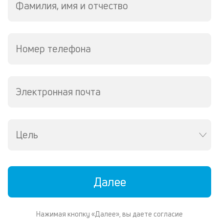
Фамилия, имя и отчество
ис
Бл
н
за
Номер телефона
кл
не
н
п
св
Электронная почта
до
и
пр
сп
Цель
А
и
П
Далее
о
у
Нажимая кнопку «Далее», вы даете согласие