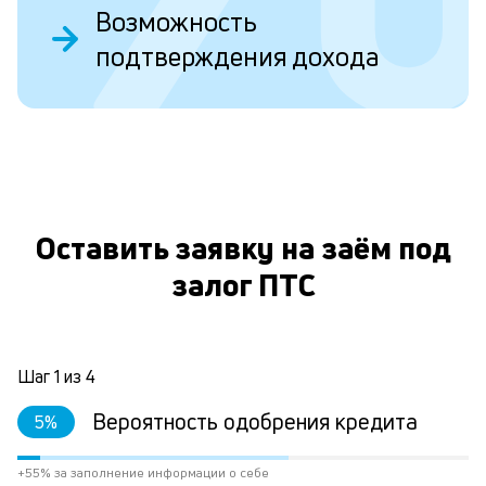
Возможность
подтверждения дохода
П
н
с
п
О
л
к
Оставить заявку на заём под
и
залог ПТС
М
по
кл
Шаг
1
из
4
д
ес
Вероятность одобрения кредита
5
%
в
их
кр
+55% за заполнение информации о себе