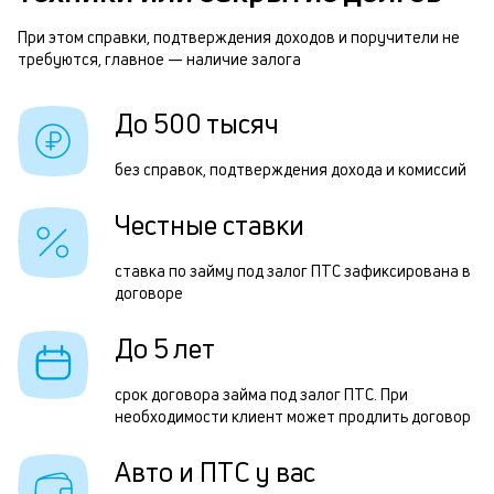
м
п
При этом справки, подтверждения доходов и поручители не
п
требуются, главное — наличие залога
б
и
До 500 тысяч
б
к
г
к
без справок, подтверждения дохода и комиссий
о
Честные ставки
ч
ставка по займу под залог ПТС зафиксирована в
п
договоре
Ч
До 5 лет
п
срок договора займа под залог ПТС. При
з
необходимости клиент может продлить договор
п
Авто и ПТС у вас
з