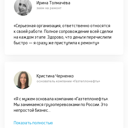
Ирина Толмачёва
з
заём на ремонт
ос
вл
ав
«Серьезная организация, ответственно относятся
и
к своей работе. Полное сопровождение всей сделки
п
на каждом этапе. Здорово, что деньги перечислили
по
быстро — я сразу же приступила к ремонту»
им
по
в
за
К
Кристина Черненко
основатель компании «Газтеплонефть»
с
п
«Я с мужем основала компанию «Газтеплонефть».
м
Мы занимаемся грузоперевозками по России. Это
в
непростой бизнес
...
л
Показать полностью