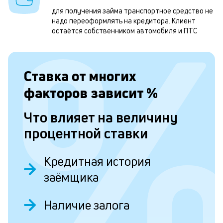
П
для получения займа транспортное средство не
надо переоформлять на кредитора. Клиент
н
остаётся собственником автомобиля и ПТС
н
с
Ставка от
многих
к
факторов зависит
%
н
п
Что влияет на величину
п
процентной ставки
с
п
Кредитная история
д
заёмщика
и
и
Наличие залога
п