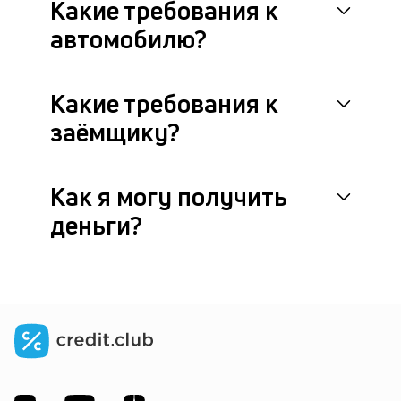
Какие требования к
У
автомобилю?
на
в
ко
Какие требования к
ги
по
заёмщику?
к
кр
м
пр
Как я могу получить
кл
деньги?
р
п
за
и
3
ви
п
—
ан
п
и