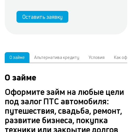
Оставить заявку
О займе
Альтернатива кредиту
Условия
Как офо
О займе
О
У
С
з
р
Оформите займ на любые цели
н
з
под залог ПТС автомобиля:
В
с
путешествия, свадьба, ремонт,
д
развитие бизнеса, покупка
ч
п
техники или закрытие долгов