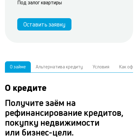
Под залог квартиры
Оставить заявку
О займе
Альтернатива кредиту
Условия
Как офо
О кредите
У
С
а
р
Получите заём на
к
з
рефинансирование кредитов,
В
в
покупку недвижимости
д
б
или бизнес-цели.
ч