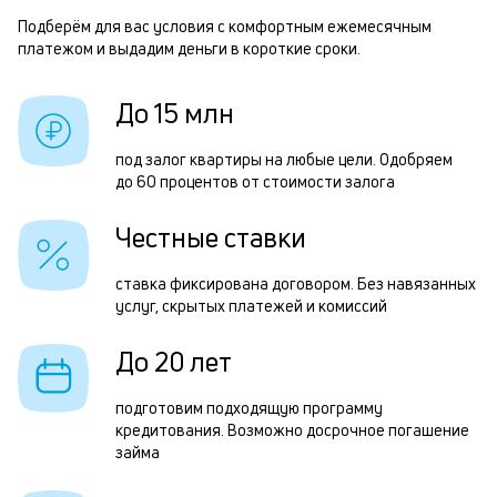
м
Подберём для вас условия с комфортным ежемесячным
Р
платежом и выдадим деньги в короткие сроки.
п
п
б
з
До 15 млн
и
з
к
под залог квартиры на любые цели. Одобряем
п
до 60 процентов от стоимости залога
к
п
о
Честные ставки
о
П
ставка фиксирована договором. Без навязанных
услуг, скрытых платежей и комиссий
з
п
До 20 лет
з
подготовим подходящую программу
к
кредитования. Возможно досрочное погашение
займа
н
с