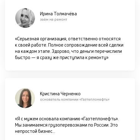
вс
в
Ирина Толмачёва
сц
заём на ремонт
п
за
кл
«Серьезная организация, ответственно относятся
ч
к своей работе. Полное сопровождение всей сделки
он
на каждом этапе. Здорово, что деньги перечислили
не
быстро — я сразу же приступила к ремонту»
ок
в
с
си
М
Кристина Черненко
основатель компании «Газтеплонефть»
п
д
«Я с мужем основала компанию «Газтеплонефть».
б
Мы занимаемся грузоперевозками по России. Это
о
непростой бизнес
...