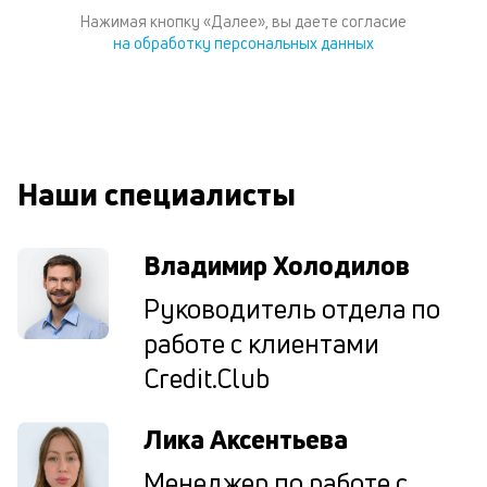
И
Нажимая кнопку «Далее», вы даете согласие
пе
на обработку персональных данных
ес
та
уд
кл
О
п
Наши специалисты
в
сб
до
а
Владимир Холодилов
т
по
Руководитель отдела по
ка
работе с клиентами
по
ш
Credit.Club
на
од
н
Лика Аксентьева
су
Менеджер по работе с