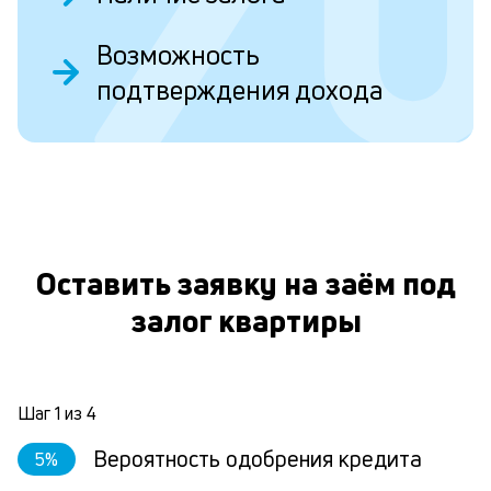
Ес
Возможность
у
подтверждения дохода
ва
ко
то
б
пр
эт
О
вр
ли
ст
Оставить заявку на заём под
ст
ф
залог квартиры
пр
ра
за
на
Шаг
1
из
4
по
за
Вероятность одобрения кредита
5
%
по
за