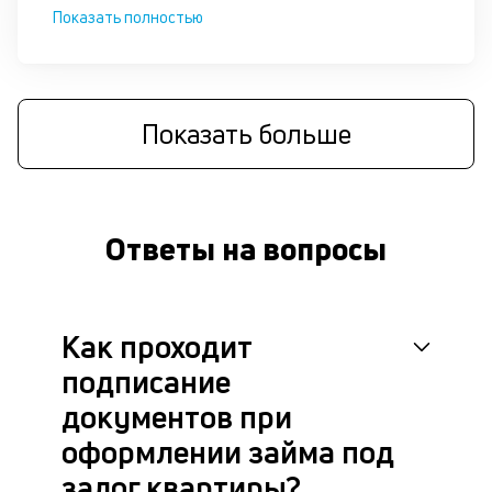
д
Показать полностью
П
оц
за
на
Показать больше
за
по
за
н
с
Ответы на вопросы
на
бл
че
в
Как проходит
це
ан
подписание
м
др
документов при
фа
оформлении займа под
залог квартиры?