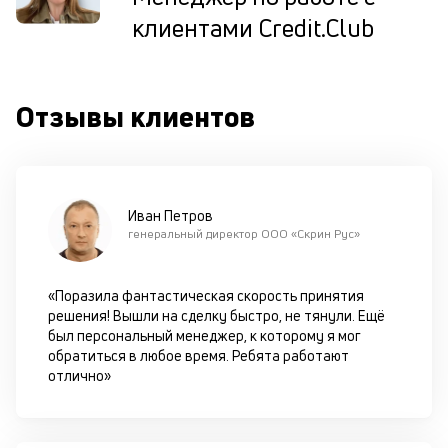
П
клиентами Credit.Club
м
к
Отзывы клиентов
у
д
к
к
Иван Петров
генеральный директор ООО «Скрин Рус»
М
ис
це
«Поразила фантастическая скорость принятия
по
решения! Вышли на сделку быстро, не тянули. Ещё
пр
был персональный менеджер, к которому я мог
по
обратиться в любое время. Ребята работают
оп
отлично»
ва
кр
П