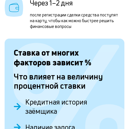
Через 1–2 дня
д
после регистрации сделки средства поступят
1
на карту, чтобы как можно быстрее решить
м
финансовые вопросы
б
п
Ставка от
многих
в
факторов зависит
%
о
и
Что влияет на величину
о
процентной ставки
Л
Кредитная история
к
заёмщика
к
Наличие залога
и