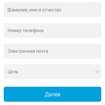
л
м
Фамилия, имя и отчество
В
ко
ср
Номер телефона
д
пе
о
св
Электронная почта
по
за
на
за
Цель
по
за
н
в
Wh
Далее
Vi
ил
Te