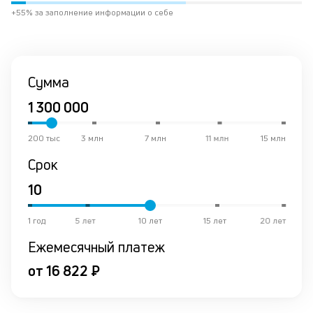
не
+55% за заполнение информации о себе
М
из
де
по
и
Сумма
со
со
от
по
200 тыс
3 млн
7 млн
11 млн
15 млн
ко
Срок
в
р
о
в
ср
1 год
5 лет
10 лет
15 лет
20 лет
Ежемесячный платеж
К
от 16 822 ₽
к
ч