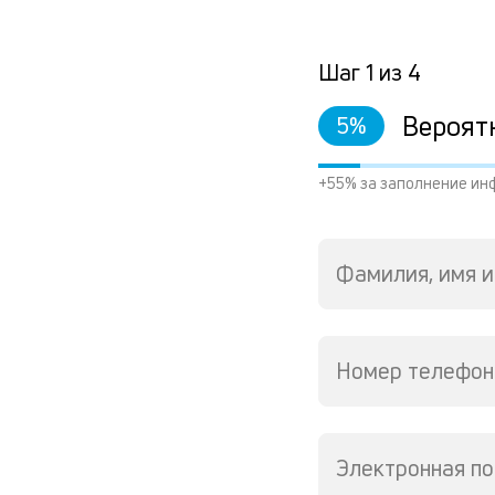
Шаг
1
из
4
Вероят
5
%
+55% за заполнение ин
Фамилия, имя и
Номер телефон
Электронная по