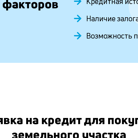
 факторов
Кредитная ист
Наличие залог
Возможность 
явка на кредит для поку
земельного участка