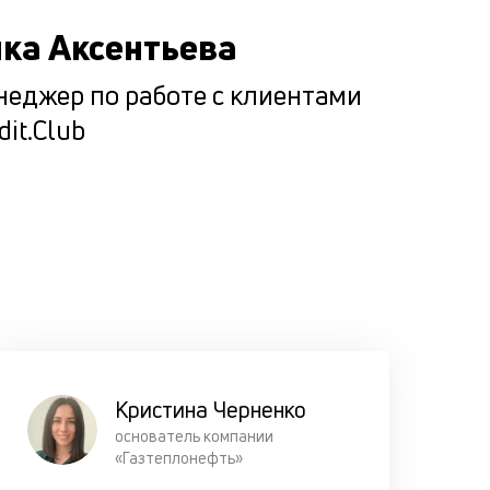
погашени
ка Аксентьева
кредита
заёмщико
еджер по работе с клиентами
чтобы он 
dit.Club
оказался 
сложной
ситуации.
Кристина Черненко
основатель компании
«Газтеплонефть»