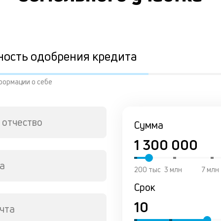
ность одобрения кредита
формации о себе
 отчество
Сумма
а
200 тыс
3 млн
7 млн
Срок
чта