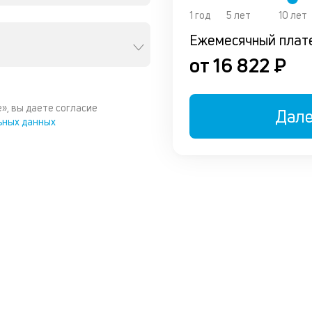
1 год
5 лет
10 лет
Ежемесячный плат
от 16 822 ₽
», вы даете согласие
Дал
ьных данных
ы