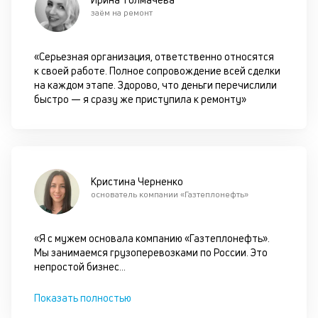
оп
заём на ремонт
ва
кр
по
«Серьезная организация, ответственно относятся
че
к своей работе. Полное сопровождение всей сделки
ст
на каждом этапе. Здорово, что деньги перечислили
П
быстро — я сразу же приступила к ремонту»
вс
в
сц
п
кр
за
Кристина Черненко
ч
основатель компании «Газтеплонефть»
он
не
ок
«Я с мужем основала компанию «Газтеплонефть».
в
Мы занимаемся грузоперевозками по России. Это
с
непростой бизнес
...
си
Показать полностью
М