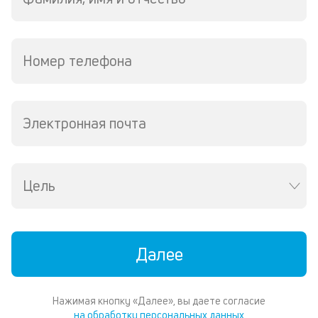
М
из
де
по
Номер телефона
и
со
со
от
Электронная почта
по
ко
в
ре
Цель
К
ч
л
Далее
м
В
Нажимая кнопку «Далее», вы даете согласие
ко
на обработку персональных данных