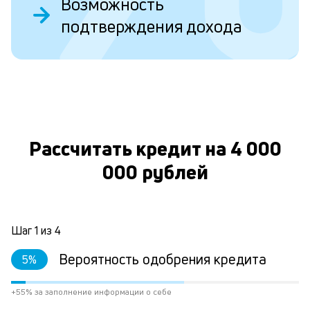
Возможность
Д
подтверждения дохода
у
в
д
н
О
н
а
Рассчитать кредит на 4 000
п
000 рублей
н
л
к
Шаг
1
из
4
Вероятность одобрения кредита
5
%
Л
к
+55% за заполнение информации о себе