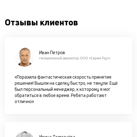
од
н
су
Отзывы клиентов
П
м
к
Иван Петров
у
генеральный директор ООО «Скрин Рус»
д
к
«Поразила фантастическая скорость принятия
решения! Вышли на сделку быстро, не тянули. Ещё
к
был персональный менеджер, к которому я мог
обратиться в любое время. Ребята работают
М
отлично»
ис
це
по
пр
по
Ирина Толмачёва