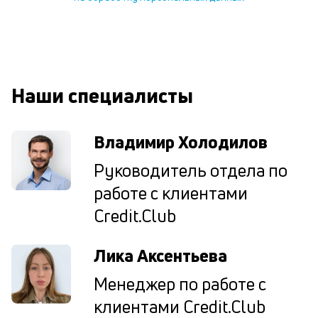
ср
д
о
св
по
за
Наши специалисты
на
кр
в
Владимир Холодилов
Wh
Vi
Руководитель отдела по
ил
Te
работе с клиентами
П
со
Credit.Club
д
и
Лика Аксентьева
по
ка
Менеджер по работе с
по
ш
клиентами Credit.Club
на