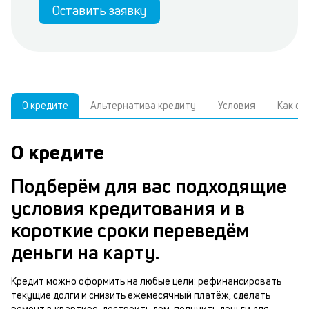
Оставить заявку
О кредите
Альтернатива кредиту
Условия
Как о
О кредите
У
С
а
р
Подберём для вас подходящие
п
з
условия кредитования и в
В
к
короткие сроки переведём
д
в
деньги на карту.
ч
б
м
Кредит можно оформить на любые цели: рефинансировать
н
текущие долги и снизить ежемесячный платёж, сделать
п
ремонт в квартире, достроить дом, получить деньги для