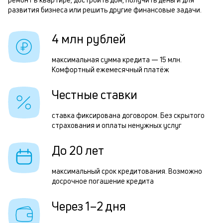
б
развития бизнеса или решить другие финансовые задачи.
и
р
4 млн рублей
к
к
максимальная сумма кредита — 15 млн.
Р
Комфортный ежемесячный платёж
о
п
Честные ставки
з
з
ставка фиксирована договором. Без скрытого
страхования и оплаты ненужных услуг
п
М
До 20 лет
п
максимальный срок кредитования. Возможно
к
досрочное погашение кредита
д
Через 1–2 дня
1