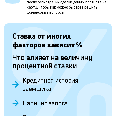
м
после регистрации сделки деньги поступят на
карту, чтобы как можно быстрее решить
н
финансовые вопросы
к
с
Ставка от
многих
а
п
факторов зависит
%
с
Что влияет на величину
б
процентной ставки
п
в
Кредитная история
о
заёмщика
б
и
Наличие залога
о