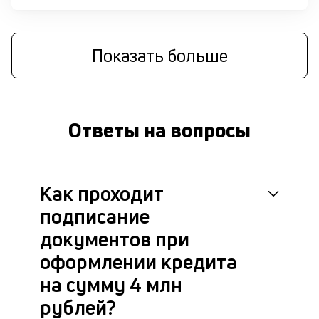
п
д
Показать больше
б
о
д
Ответы на вопросы
П
оц
за
с
Как проходит
на
бл
подписание
че
в
документов при
це
оформлении кредита
ан
м
на сумму 4 млн
др
рублей?
фа