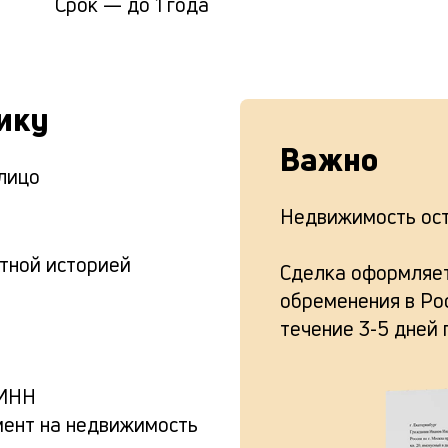
Срок —
до 1 года
ику
Важно
лицо
Недвижимость ост
тной историей
Сделка оформляет
обременения в Рос
течение 3-5 дней 
ИНН
ент на недвижимость