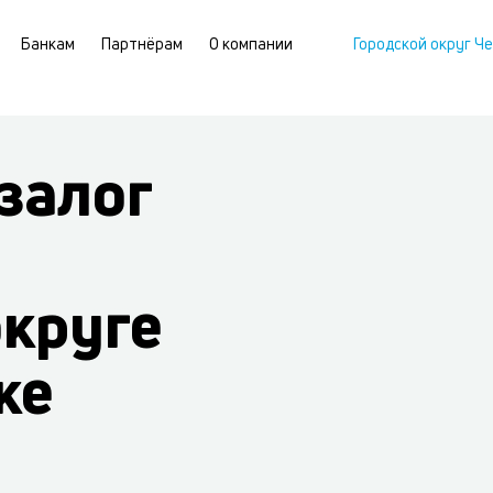
Банкам
Партнёрам
О компании
Городской округ Ч
залог
округе
ке