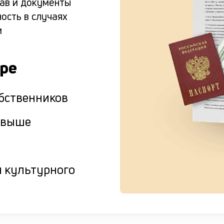
тав и документы
ость в случаях
м
ире
бственников
и выше
 культурного