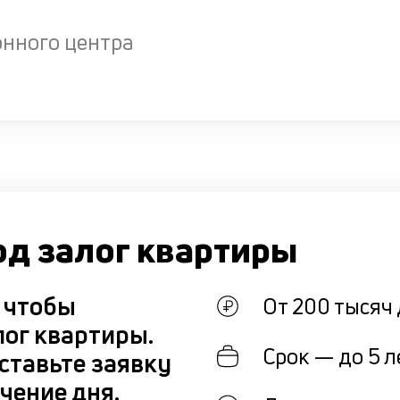
онного центра
од залог квартиры
, чтобы
От 200 тысяч 
лог квартиры.
Срок — до 5 л
ставьте заявку
чение дня.