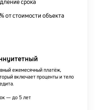
дление срока
% от стоимости объекта
ннуитетный
вный ежемесячный платёж,
торый включает проценты и тело
едита.
рок —
до 5 лет