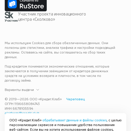
Участник проекта инновационного
центра «Сколково»
Мы используем Cookies для сбора обезличенных данных. Они 
полезны для статистики, анализа трафика и настройки подходящей 
рекламы. Оставаясь на сайте, вы соглашаетесь на сбор таких 
данных.
Под кредитом понимаются экономические отношения, которые 
заключаются в получении заёмщиком от кредитора денежных 
средств на условиях возврата и платности, в том числе по 
договору займа.
Варианты выдачи
© 2019—
2026
ООО «Кредит.Клаб»
Череповец
ОГРН 1196658084743
ИНН 6678105594
platform@credit.club
ООО «Кредит.Клаб»
обрабатывает данные и файлы cookies
, с целью
Кредит под залог недвижимости в Череповце до 15 млн рублей — 
персонализации сервисов и повышения удобства пользования
срочно и без лишних справок. Получите деньги под залог 
веб-сайтом. Если вы не хотите использования файлов cookies,