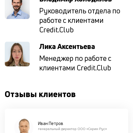
уд
Руководитель отдела по
кл
П
работе с клиентами
со
Credit.Club
д
и
по
Лика Аксентьева
ка
по
Менеджер по работе с
ш
на
клиентами Credit.Club
од
н
су
Отзывы клиентов
П
м
к
Иван Петров
у
генеральный директор ООО «Скрин Рус»