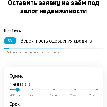
Оставить заявку на заём под
вр
ли
залог недвижимости
ст
ст
ф
пр
ра
Шаг
1
из
4
за
на
Вероятность одобрения кредита
5
%
по
кр
+55% за заполнение информации о себе
по
за
н
в
Че
Сумма
М
из
де
по
200 тыс
3 млн
7 млн
11 млн
15 млн
и
со
Срок
со