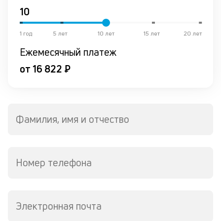
от
по
ко
1 год
5 лет
10 лет
15 лет
20 лет
в
р
Ежемесячный платеж
о
от 16 822 ₽
в
де
К
к
Фамилия, имя и отчество
ч
л
Номер телефона
м
В
ко
Электронная почта
в
д