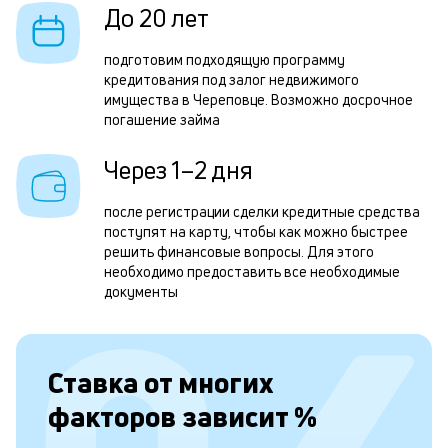
До 20 лет
н
с
подготовим подходящую программу
кредитования под залог недвижимого
д
имущества в Череповце. Возможно досрочное
1
погашение займа
м
Через 1–2 дня
б
после регистрации сделки кредитные средства
п
поступят на карту, чтобы как можно быстрее
в
решить финансовые вопросы. Для этого
необходимо предоставить все необходимые
о
документы
и
о
К
Ставка от
многих
п
факторов зависит
%
з