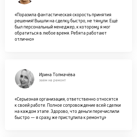
д
к
«Поразила фантастическая скорость принятия
решения! Вышли на сделку быстро, не тянули. Ещё
к
был персональный менеджер, к которому я мог
обратиться в любое время. Ребята работают
М
отлично»
ис
це
по
пр
по
оп
Ирина Толмачёва
ва
заём на ремонт
кр
П
вс
«Серьезная организация, ответственно относятся
в
к своей работе. Полное сопровождение всей сделки
сц
на каждом этапе. Здорово, что деньги перечислили
п
быстро — я сразу же приступила к ремонту»
за
кл
ч