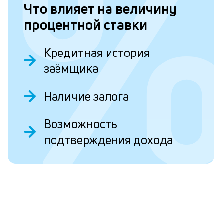
Что влияет на величину
н
процентной ставки
в
Ч
Кредитная история
заёмщика
Л
к
Наличие залога
к
Возможность
и
О
подтверждения дохода
Ес
у
ва
ко
то
б
пр
эт