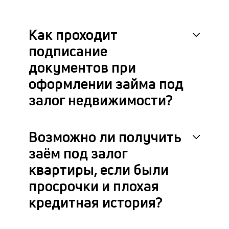
на
кр
с
Как проходит
за
н
подписание
и
документов при
по
д
оформлении займа под
ил
кв
залог недвижимости?
с
на
бл
Возможно ли получить
че
в
заём под залог
це
квартиры, если были
ан
м
просрочки и плохая
др
фа
кредитная история?