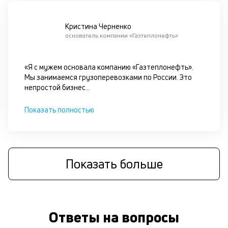
он
не
ок
Кристина Черненко
в
основатель компании «Газтеплонефть»
с
си
«Я с мужем основала компанию «Газтеплонефть».
Мы занимаемся грузоперевозками по России. Это
М
непростой бизнес
...
п
Показать полностью
к
с
б
о
Показать больше
д
П
оц
Ответы на вопросы
за