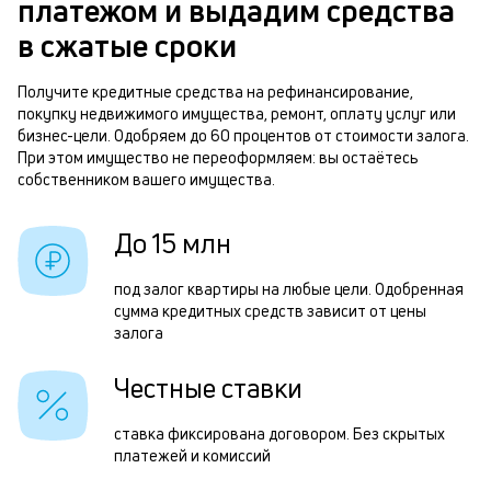
платежом и выдадим средства
д
б
в сжатые сроки
ч
м
Получите кредитные средства на рефинансирование,
Р
покупку недвижимого имущества, ремонт, оплату услуг или
п
п
бизнес-цели. Одобряем до 60 процентов от стоимости залога.
б
При этом имущество не переоформляем: вы остаётесь
з
собственником вашего имущества.
и
з
к
п
До 15 млн
к
п
под залог квартиры на любые цели. Одобренная
о
о
сумма кредитных средств зависит от цены
залога
П
з
Честные ставки
п
ставка фиксирована договором. Без скрытых
з
платежей и комиссий
н