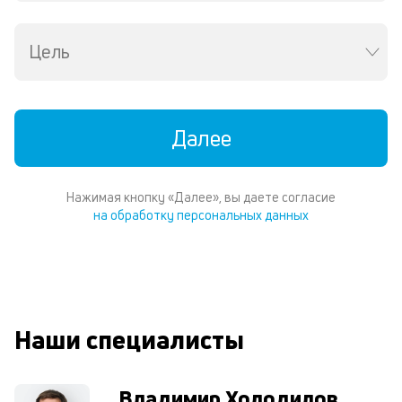
пе
о
св
Цель
по
за
на
кр
Далее
с
за
н
кв
Нажимая кнопку «Далее», вы даете согласие
и
на обработку персональных данных
др
ви
в
Wh
Vi
ил
Te
Наши специалисты
И
пе
ес
Владимир Холодилов
та