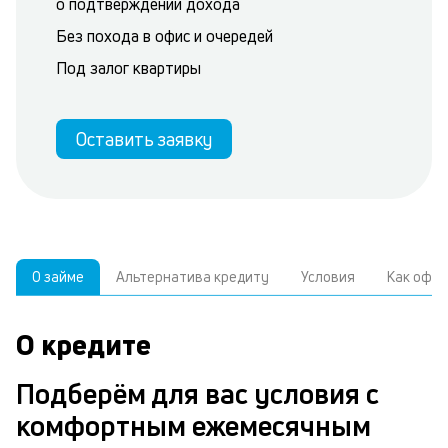
о подтверждении дохода
Без похода в офис и очередей
Под залог квартиры
Оставить заявку
О займе
Альтернатива кредиту
Условия
Как офо
О кредите
У
С
а
р
Подберём для вас условия с
к
з
комфортным ежемесячным
В
в